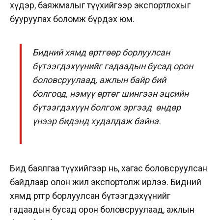
хүдэр, баяжмалыг түүхийгээр экспортлохыг
бууруулах боломж бүрдэх юм.
Бидний хямд өртгөөр борлуулсан
бүтээгдэхүүнийг гадаадын бусад орон
боловсруулаад, ажлын байр бий
болгоод, нэмүү өртөг шингээн эцсийн
бүтээгдэхүүн болгож эргээд өндөр
үнээр бидэнд худалдаж байна.
Бид баялгаа түүхийгээр нь, хагас боловсруулсан
байдлаар олон жил экспортолж ирлээ. Бидний
хямд өртгөөр борлуулсан бүтээгдэхүүнийг
гадаадын бусад орон боловсруулаад, ажлын