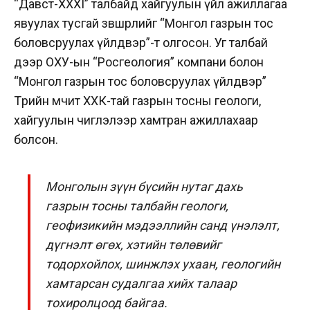
“Давст-XXXI” талбайд хайгуулын үйл ажиллагаа
явуулах тусгай зөвшөөрлийг “Монгол газрын тос
боловсруулах үйлдвэр”-т олгосон. Уг талбай
дээр ОХУ-ын “Росгеология” компани болон
“Монгол газрын тос боловсруулах үйлдвэр”
Төрийн өмчит ХХК-тай газрын тосны геологи,
хайгуулын чиглэлээр хамтран ажиллахаар
болсон.
Монголын зүүн бүсийн нутаг дахь
газрын тосны талбайн геологи,
геофизикийн мэдээллийн санд үнэлэлт,
дүгнэлт өгөх, хэтийн төлөвийг
тодорхойлох, шинжлэх ухаан, геологийн
хамтарсан судалгаа хийх талаар
тохиролцоод байгаа.