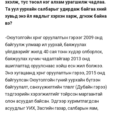
эхэлж, тус төсөл нэг алхам урагшилж чадлаа.
Та уул уурхайн салбарыг удирдаж байгаа хүний
хувьд энэ үйл явдлыг хэрхэн харж, дүгнэж байна
вэ?
-Оюутолгойн хөрөнгө оруулалтын гэрээг 2009 онд
байгуулж улмаар ил уурхай, баяжуулах
үйлдвэрийг жилд 40 сая тонн хүдэр олборлох,
баяжуулах хүчин чадалтайгаар 2013 онд
ашиглалтад оруулснаас хойш есөн жил болжээ.
Энэ хугацаанд хөрөнгө оруулалтын гэрээ, 2015 онд
байгуулсан Оюутолгойн гүний уурхайн бүтээн
байгуулалт, санхүүжилтийн төлөвлөгөө (Дубайн гэрээ)
тэдгээрийн хэрэгжилтийг тойрсон маргаантай
олон асуудал байсан. Эдгээр хуримтлагдсан
асуудлыг УИХ, Засгийн газар, салбарын яам,