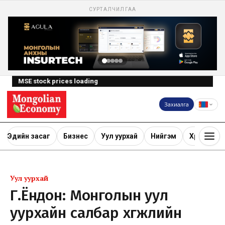
СУРТАЛЧИЛГАА
MSE stock prices loading
Захиалга
Эдийн засаг
Бизнес
Уул уурхай
Нийгэм
Хөрөнгө ору
Уул уурхай
Г.Ёндон: Монголын уул
уурхайн салбар хөгжлийн