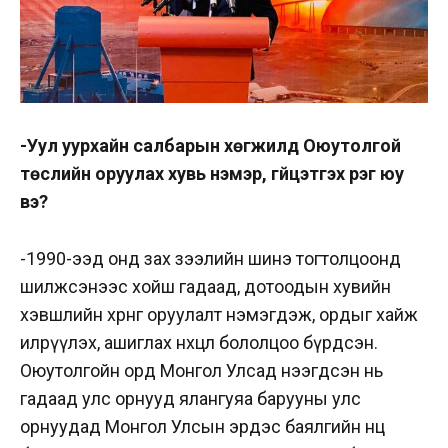
-Уул уурхайн салбарын хөгжилд Оюутолгой
төслийн оруулах хувь нэмэр, гүйцэтгэх үүрэг юу
вэ?
-1990-ээд онд зах зээлийн шинэ тогтолцоонд
шилжсэнээс хойш гадаад, дотоодын хувийн
хэвшлийн хөрөнгө оруулалт нэмэгдэж, ордыг хайж
илрүүлэх, ашиглах нөхцөл бололцоо бүрдсэн.
Оюутолгойн орд Монгол Улсад нээгдсэн нь
гадаад улс орнууд ялангуяа барууны улс
орнуудад Монгол Улсын эрдэс баялгийн нөөц