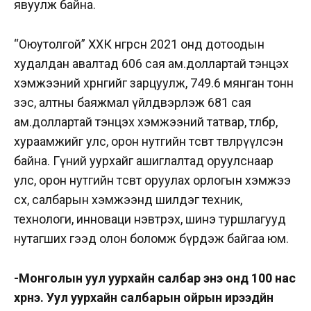
явуулж байна.
“Оюутолгой” ХХК өнгөрсөн 2021 онд
дотоодын
худалдан авалтад 606 сая ам.доллартай тэнцэх
хэмжээний хөрөнгийг зарцуулж, 749.6 мянган тонн
зэс, алтны баяжмал үйлдвэрлэж 681 сая
ам.доллартай тэнцэх хэмжээний татвар, төлбөр,
хураамжийг улс, орон нутгийн төсөвт төвлөрүүлсэн
байна. Гүний уурхайг ашиглалтад оруулснаар
улс, орон нутгийн төсөвт оруулах орлогын хэмжээ
өсөх, салбарын хэмжээнд шилдэг техник,
технологи, инноваци нэвтрэх, шинэ туршлагууд
нутагших гээд олон боломж бүрдэж байгаа юм.
-Монголын уул уурхайн салбар энэ онд 100 нас
хүрнэ. Уул уурхайн салбарын ойрын ирээдүйн