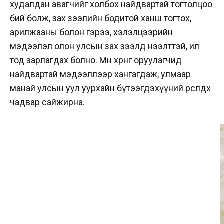
худалдан авагчийг холбох найдвартай тогтолцоо
бий болж, зах зээлийн бодитой ханш тогтох,
арилжааны болон гэрээ, хэлэлцээрийн
мэдээлэл олон улсын зах зээлд нээлттэй, ил
тод зарлагдах болно. Мөн х
өрөнгө оруулагчид
найдвартай мэдээллээр хангагдаж, улмаар
манай улсын уул уурхайн бүтээгдэхүүний өрсөлдөх
чадвар сайжирна.