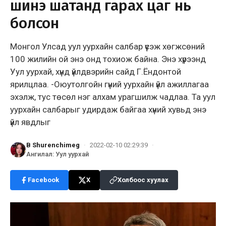
шинэ шатанд гарах цаг нь
болсон
Монгол Улсад уул уурхайн салбар үүсэж хөгжсөний
100 жилийн ой энэ онд тохиож байна. Энэ хүрээнд
Уул уурхай, хүнд үйлдвэрийн сайд Г.Ёндонтой
ярилцлаа. -Оюутолгойн гүний уурхайн үйл ажиллагаа
эхэлж, тус төсөл нэг алхам урагшилж чадлаа. Та уул
уурхайн салбарыг удирдаж байгаа хүний хувьд энэ
үйл явдлыг
B Shurenchimeg
·
2022-02-10 02:29:39
·
Ангилал
:
Уул уурхай
Facebook
X
Холбоос хуулах