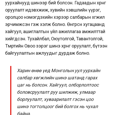
уурхайнууд шинээр бий болсон. Гадаадын хөрөнгө
оруулалт идэвхжиж, хувийн хэвшлийн үүрэг,
оролцоо нэмэгдэхийн хэрээр салбарын хөгжил
эрчимжсэн гэж хэлж болно. Өнгөрсөн хугацаанд
хайгуул, ашиглалтын үйл ажиллагаа амжилттай
хийгдсэн. Тухайлбал, Оюутолгой, Тавантолгой,
Төмөртийн Овоо зэрэг шинэ хөрөнгө оруулалт, бүтээн
байгуулалтын ажлуудыг дурдаж болно.
Харин өнөө үед Монголын уул уурхайн
салбар хөгжлийн шинэ шатанд гарах
цаг нь болсон.
Хайгуул, олборлолтоос
боловсруулалт руу шилжиж, улмаар
борлуулалт, хуваарилалт гэсэн цоо
шинэ тогтолцоог бий болгох нь чухал
байна.