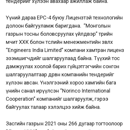
тендерийг хүлээн авахаар ажиллаж байна.
Үүний дараа EPC-4 буюу Лицензтэй технологийн
долоон байгууламж баригдана. “Монголын
газрын тосны боловсруулах үйлдвэр” төрийн
өмчит ХХК болон төслийн менежментийн зөвлөх
“Engineers India Limited” компани хамтран лиценз
эзэмшигчдийг шалгаруулаад байна. Түүхий тос
дамжуулах хоолой барих гүйцэтгэгчийн сонгон
шалгаруулалтаар дөрвөн компанийн тендерийг
хүлээн авсан. Үнэлгээний хороо хамгийн бага
үнийн санал ирүүлсэн “Norinco International
Cooperation” компанийг шалгаруулж, гэрээ
байгуулах талаар хэлэлцээ хийж байна.
Засгийн газрын 2021 оны 266 дугаар тогтоолоор