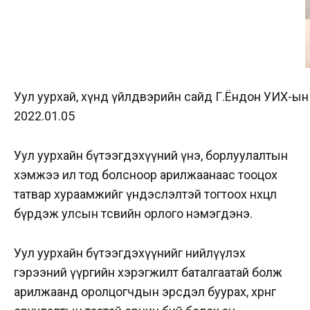
Уул уурхай, хүнд үйлдвэрийн сайд Г.Ёндон УИХ-ын д
2022.01.05
Уул уурхайн бүтээгдэхүүний үнэ, борлуулалтын
хэмжээ ил тод болсноор арилжаанаас тооцох
татвар хураамжийг үндэслэлтэй тогтоох нөхцөл
бүрдэж улсын төсвийн орлого нэмэгдэнэ.
Уул уурхайн бүтээгдэхүүнийг нийлүүлэх
гэрээний үүргийн хэрэгжилт баталгаатай болж
арилжаанд оролцогчдын эрсдэл буурах, хөрөнгө