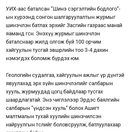
УИХ-аас баталсан “Шинэ сэргэлтийн бодлого”-
ын хүрээнд сонгон шалгаруулалтын журмыг
шинэчлэн батлах эрхийг Засгийн газраас манай
яаманд өгсөн. Энэхүү журмыг шинэчлэн
баталснаар жилд олгож буй 100 орчим
хайгуулын тусгай зөвшөөрлийн тоо 3-4 дахин
нэмэгдэх боломж бүрдэх юм.
Геологийн судалгаа, хайгуулын ажлыг үр дүнтэй
явуулахад эрх зүйн шинэчлэлийг салбарын
хууль, журмуудад цогц байдлаар тусгах
шаардлагатай. Энэ чиглэлээр Эрдэс баялгийн
салбарын “үндсэн хууль” болох Ашигт
малтмалын тухай хуулийн шинэчилсэн
найруулгын төслийг боловсруулж, батлуулахаар