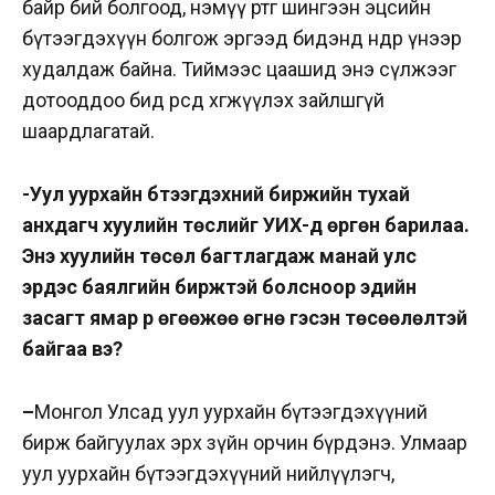
байр бий болгоод, нэмүү өртөг шингээн эцсийн
бүтээгдэхүүн болгож эргээд бидэнд өндөр үнээр
худалдаж байна. Тиймээс цаашид энэ сүлжээг
дотооддоо бид өөрсдөө хөгжүүлэх зайлшгүй
шаардлагатай.
-Уул уурхайн бүтээгдэхүүний биржийн тухай
анхдагч хуулийн төслийг УИХ-д өргөн барилаа.
Энэ хуулийн төсөл багтлагдаж манай улс
эрдэс баялгийн биржтэй болсноор эдийн
засагт ямар үр өгөөжөө өгнө гэсэн төсөөлөлтэй
байгаа вэ?
–
Монгол Улсад уул уурхайн бүтээгдэхүүний
бирж байгуулах эрх зүйн орчин бүрдэнэ. Улмаар
уул уурхайн бүтээгдэхүүний нийлүүлэгч,