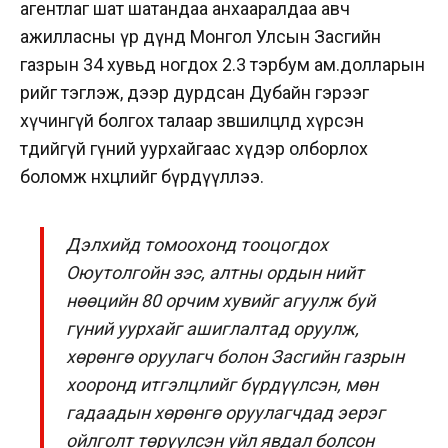
агентлаг шат шатандаа анхааралдаа авч
ажилласны үр дүнд Монгол Улсын Засгийн
газрын 34 хувьд ногдох 2.3 тэрбум ам.долларын
өрийг тэглэж, дээр дурдсан Дубайн гэрээг
хүчингүй болгох талаар зөвшилцөлд хүрсэн
төдийгүй гүний уурхайгаас хүдэр олборлох
боломж нөхцөлийг бүрдүүллээ.
Дэлхийд томоохонд тооцогдох
Оюутолгойн зэс, алтны ордын нийт
нөөцийн 80 орчим хувийг агуулж буй
гүний уурхайг ашиглалтад оруулж,
хөрөнгө оруулагч болон Засгийн газрын
хооронд итгэлцлийг бүрдүүлсэн, мөн
гадаадын хөрөнгө оруулагчдад эерэг
ойлголт төрүүлсэн үйл явдал болсон