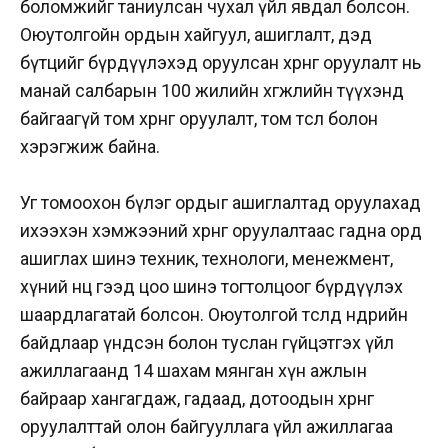
боломжийг таниулсан чухал үйл явдал болсон.
Оюутолгойн ордын хайгуул, ашиглалт, дэд
бүтцийг бүрдүүлэхэд оруулсан хөрөнгө оруулалт нь
манай салбарын 100 жилийн хөгжлийн түүхэнд
байгаагүй том хөрөнгө оруулалт, том төсөл болон
хэрэгжиж байна.
Уг томоохон бүлэг ордыг ашиглалтад оруулахад
ихээхэн хэмжээний хөрөнгө оруулалтаас гадна орд
ашиглах шинэ техник, технологи, менежмент,
хүний нөөц гээд цоо шинэ тогтолцоог бүрдүүлэх
шаардлагатай болсон. Оюутолгой төсөлд өнөөдрийн
байдлаар үндсэн болон туслан гүйцэтгэх үйл
ажиллагаанд 14 шахам мянган хүн ажлын
байраар хангагдаж, гадаад, дотоодын хөрөнгө
оруулалттай олон байгууллага үйл ажиллагаа