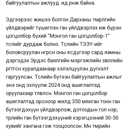
байгуулалтын ажлууд ид өрнөж байна.
Эдгээрээс жишээ болгон Дарханы төмөрлөгийн
үйлдвэрийг түшиглэн ган үйлдвэрлэх иж бүрэн
цогцолбор бүхий “Монгол ган цогцолбор-1”
төслийг дурдаж болно. Төслийн ТЭЗҮ-ийг
боловсруулан өнгөрсөн оны есдүгээр сард яамны
дэргэдэх Эрдэс баялгийн мэргэжлийн зөвлөлийн
өргөтгөсөн хуралдаанаар хэлэлцүүлэн дүгнэлт
гаргуулсан. Төслийн бүтээн байгуулалтын ажлыг
энэ онд эхлүүлж 2024 онд ашиглалтад
оруулахаар төлөвлөсөн. Монгол ган цогцолбор
ашиглалтад орсноор жилд 350 мянган тонн ган
бүтээгдэхүүн үйлдвэрлэж, дотоодын гол нэр,
төрлийн ган бүтээгдэхүүний хэрэгцээний 30-50
хувийг хангана гэж тооцоолсон. Мөн төмрийн