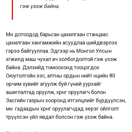
гэж үзэж байна.
Мөн дотоодод барьсан цахилгаан станцаас
цахилгаан хангамжийн асуудлаа шийдвэрлэх
гэрээ байгууллаа. Эдгээр нь Монгол Улсын
хөгжилд маш чухал ач холбогдолтой гэж үзэж
байна. Дэлхийд томоохонд тооцогдох
Оюутолгойн зэс, алтны ордын нийт нөөцийн 80
орчим хувийг агуулж буй гүний уурхайг
ашиглалтад оруулж, хөрөнгө оруулагч болон
Засгийн газрын хооронд итгэлцлийг бүрдүүлсэн,
мөн гадаадын хөрөнгө оруулагчдад эерэг ойлголт
төрүүлсэн үйл явдал болсон гэж үзэж байна.