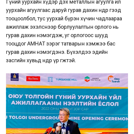
Гүний уурхайн хүдэр дэх металлын агуулга ил
уурхайн агуулгаас даруй гурав дахин өндөр гээд
тооцоолбол, тус уурхай бүрэн хүчин чадлаараа
ажиллаж эхэлснээр борлуулалтын орлого нь
гурав дахин нэмэгдэж, уг орлогоос шууд
тооцдог АМНАТ зэрэг татварын хэмжээ бас
гурав дахин нэмэгдэнэ. Бүхэлдээ эдийн
засгийн хувьд өндөр үр өгөөжтэй.