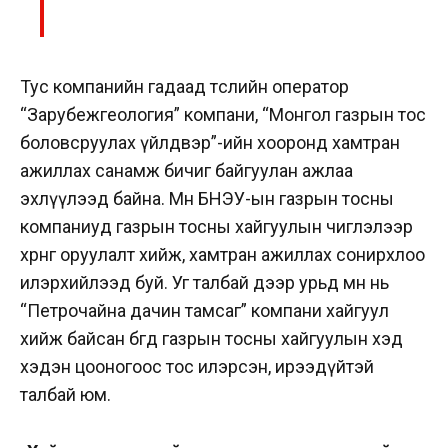
Тус компанийн гадаад төслийн оператор
“Зарубежгеология” компани, “Монгол газрын тос
боловсруулах үйлдвэр”-ийн хооронд хамтран
ажиллах санамж бичиг байгуулан ажлаа
эхлүүлээд байна.
Мөн БНЭУ-ын газрын тосны
компаниуд газрын тосны хайгуулын чиглэлээр
хөрөнгө оруулалт хийж, хамтран ажиллах сонирхлоо
илэрхийлээд буй. Уг талбай дээр урьд өмнө нь
“Петрочайна дачин тамсаг” компани хайгуул
хийж байсан бөгөөд газрын тосны хайгуулын хэд
хэдэн цооногоос тос илэрсэн, ирээдүйтэй
талбай юм.