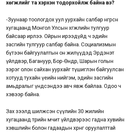
хөгжлийг та хэрхэн тодорхойлж байна вэ?
-Зуунаар тоологдох уул уурхайн салбар өнгөрсөн
хугацаанд Монгол Улсын хөгжлийн тулгуур
байсаар ирлээ. Ойрын ирээдүйд ч эдийн
засгийн тулгуур салбар байна. Социализмын
бүтээн байгуулалтын он жилүүдэд Эрдэнэт
үйлдвэр, Багануур, Бор-Өндөр, Шарын голын
зэрэг олон сайхан уурхайг түшиглэн байгуулсан
хотууд тухайн үеийн нийгэм, эдийн засгийн
амьдралыг үндсэндээ авч явж байлаа. Одоо ч
хэвээр байна.
Зах зээлд шилжсэн сүүлийн 30 жилийн
хугацаанд төрийн өмчит үйлдвэрээс гадна хувийн
хэвшлийн болон гадаадын хөрөнгө оруулалттай