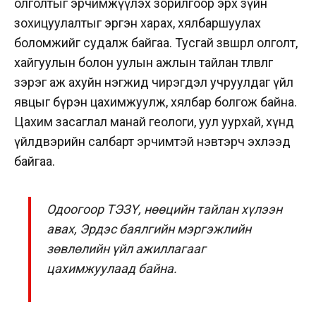
олголтыг эрчимжүүлэх зорилгоор эрх зүйн
зохицуулалтыг эргэн харах, хялбаршуулах
боломжийг судалж байгаа. Тусгай зөвшөөрөл олголт,
хайгуулын болон уулын ажлын тайлан төлөвлөгөө
зэрэг аж ахуйн нэгжид чирэгдэл учруулдаг үйл
явцыг бүрэн цахимжуулж, хялбар болгож байна.
Цахим засаглал манай геологи, уул уурхай, хүнд
үйлдвэрийн салбарт эрчимтэй нэвтэрч эхлээд
байгаа.
Одоогоор ТЭЗҮ, нөөцийн тайлан хүлээн
авах, Эрдэс баялгийн мэргэжлийн
зөвлөлийн үйл ажиллагааг
цахимжуулаад байна.