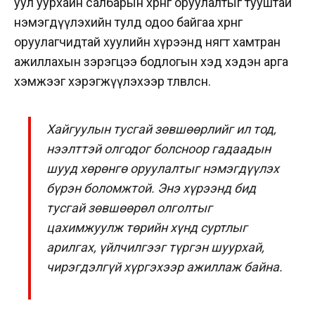
уул уурхайн салбарын хөрөнгө оруулалтыг тууштай
нэмэгдүүлэхийн тулд одоо байгаа хөрөнгө
оруулагчидтай хуулийн хүрээнд нягт хамтран
ажиллахын зэрэгцээ бодлогын хэд хэдэн арга
хэмжээг хэрэгжүүлэхээр төлөвлөсөн.
Хайгуулын тусгай зөвшөөрлийг ил тод,
нээлттэй олгодог болсноор гадаадын
шууд хөрөнгө оруулалтыг нэмэгдүүлэх
бүрэн боломжтой. Энэ хүрээнд бид
тусгай зөвшөөрөл олголтыг
цахимжуулж төрийн хүнд суртлыг
арилгах, үйлчилгээг түргэн шуурхай,
чирэгдэлгүй хүргэхээр ажиллаж байна.