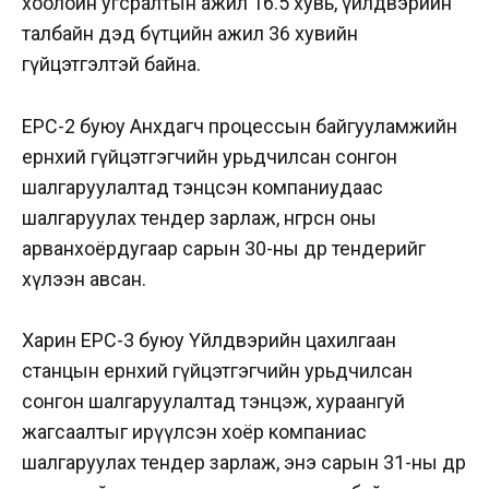
хоолойн угсралтын ажил 16.5 хувь, үйлдвэрийн
талбайн дэд бүтцийн ажил 36 хувийн
гүйцэтгэлтэй байна.
EPC-2 буюу Анхдагч процессын байгууламжийн
ерөнхий гүйцэтгэгчийн урьдчилсан сонгон
шалгаруулалтад тэнцсэн компаниудаас
шалгаруулах тендер зарлаж, өнгөрсөн оны
арванхоёрдугаар сарын 30-ны өдөр тендерийг
хүлээн авсан.
Харин EPC-3 буюу Үйлдвэрийн цахилгаан
станцын ерөнхий гүйцэтгэгчийн урьдчилсан
сонгон шалгаруулалтад тэнцэж, хураангуй
жагсаалтыг ирүүлсэн хоёр компаниас
шалгаруулах тендер зарлаж, энэ сарын 31-ны өдөр