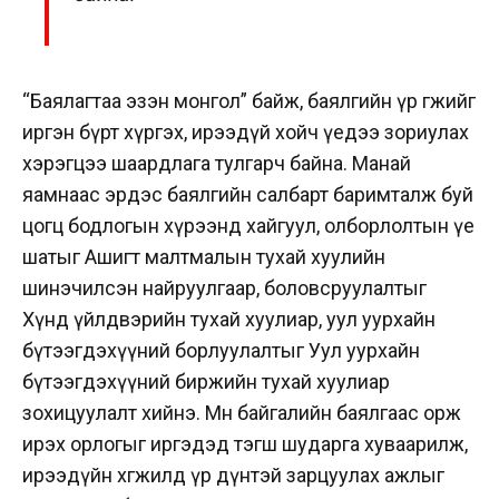
“Баялагтаа эзэн монгол” байж, баялгийн үр өгөөжийг
иргэн бүрт хүргэх, ирээдүй хойч үедээ зориулах
хэрэгцээ шаардлага тулгарч байна.
Манай
яамнаас эрдэс баялгийн салбарт баримталж буй
цогц бодлогын хүрээнд хайгуул, олборлолтын үе
шатыг Ашигт малтмалын тухай хуулийн
шинэчилсэн найруулгаар, боловсруулалтыг
Хүнд үйлдвэрийн тухай хуулиар, уул уурхайн
бүтээгдэхүүний борлуулалтыг Уул уурхайн
бүтээгдэхүүний биржийн тухай хуулиар
зохицуулалт хийнэ. Мөн байгалийн баялгаас орж
ирэх орлогыг иргэдэд тэгш шударга хуваарилж,
ирээдүйн хөгжилд үр дүнтэй зарцуулах ажлыг