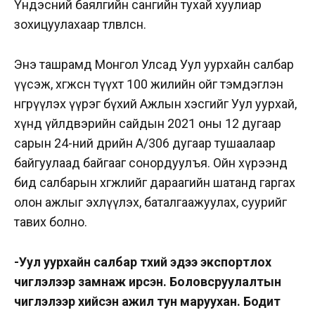
Үндэсний баялгийн сангийн тухай хуулиар
зохицуулахаар төлөвлөсөн.
Энэ ташрамд Монгол Улсад Уул уурхайн салбар
үүсэж, хөгжсөн түүхт 100 жилийн ойг тэмдэглэн
өнгөрүүлэх үүрэг бүхий Ажлын хэсгийг Уул уурхай,
хүнд үйлдвэрийн сайдын 2021 оны 12 дугаар
сарын 24-ний өдрийн А/306 дугаар тушаалаар
байгуулаад байгааг сонордуулъя. Ойн хүрээнд
бид салбарын хөгжлийг дараагийн шатанд гаргах
олон ажлыг эхлүүлэх, баталгаажуулах, суурийг
тавих болно.
-Уул уурхайн салбар түүхий эдээ экспортлох
чиглэлээр замнаж ирсэн. Боловсруулалтын
чиглэлээр хийсэн ажил тун маруухан. Бодит