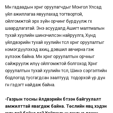
Мөн гадаадын хөрөнгө оруулагчдыг Монгол Улсад
үйл ажиллагаа явуулахад тогтвортой,
ойлгомжтой эрх зүйн орчинг бүрдүүлж өгөх
шаардлагатай. Энэ асуудалд Ашигт малтмалын
тухай хуулийн шинэчилсэн найруулга, Хүнд
үйлдвэрийн тухай хуулийн төсөл хөрөнгө оруулалтыг
нэмэгдүүлэхэд ахиц, дэвшил авчирна гэж
хүлээж байна. Мөн хөрөнгө оруулалтын орчныг
сайжруулж илүү ойлгомжтой болгоход Хөрөнгө
оруулалтын тухай хуулийн төсөл, Шинэ сэргэлтийн
бодлогод тусгагдсан заалтууд тодорхой үр дүн
өгнө гэдэгт найдаж байна.
-Газрын тосны үйлдвэрийн бүтээн байгуулалт
амжилттай явагдаж байна. Төслийн явц хэдэн