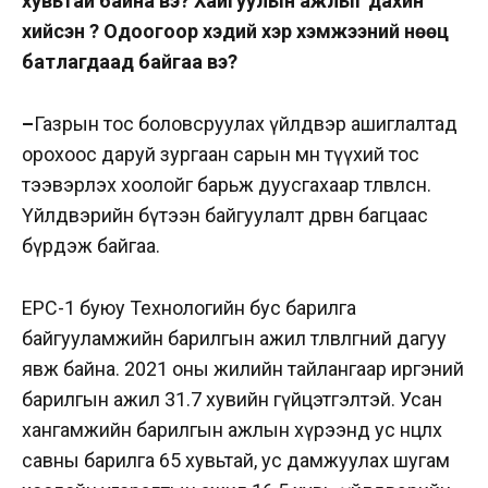
хувьтай байна вэ? Хайгуулын ажлыг дахин
хийсэн үү? Одоогоор хэдий хэр хэмжээний нөөц
батлагдаад байгаа вэ?
–
Газрын тос боловсруулах үйлдвэр ашиглалтад
орохоос даруй зургаан сарын өмнө түүхий тос
тээвэрлэх хоолойг барьж дуусгахаар төлөвлөсөн.
Үйлдвэрийн бүтээн байгуулалт дөрвөн багцаас
бүрдэж байгаа.
EPC-1 буюу Технологийн бус барилга
байгууламжийн барилгын ажил төлөвлөгөөний дагуу
явж байна. 2021 оны жилийн тайлангаар иргэний
барилгын ажил 31.7 хувийн гүйцэтгэлтэй. Усан
хангамжийн барилгын ажлын хүрээнд ус нөөцлөх
савны барилга 65 хувьтай, ус дамжуулах шугам