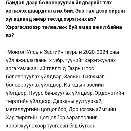
байдал дээр боловсруулах үйлдвэрийг түлхүү
хөгжүүлэх шаардлага их бий. Энэ тал дээр ойрын
хугацаанд ямар төслүүд хэрэгжих вэ?
Хэрэгжүүлэхээр төлөвлөж буй ямар ажил байна
вэ?
-Монгол Улсын Засгийн газрын 2020-2024 оны
үйл ажиллагааны хөтөлбөр, түүнийг хэрэгжүүлэх
арга хэмжээний төлөвлөгөөнд Газрын тос
боловсруулах үйлдвэр, Зэсийн баяжмал
боловсруулах үйлдвэр, Катодын зэсийн
үйлдвэр, Нүүрс баяжуулах үйлдвэр, Эрдэнэтийн
төмөрлөгийн үйлдвэр, Дарханы уул уурхай,
металлургийн цогцолбор, Дорноговь аймгийн
Хар төмөрлөгийн цогцолбор зэрэг төслийг
хэрэгжүүлэхээр тусгасан бөгөөд бүтээн