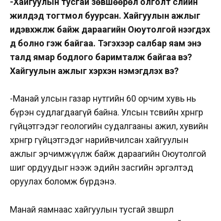
-Хайгуулын тусгай зөвшөөрөл олголт сүүлийн
жилүүдэд тогтмол буурсан. Хайгуулын ажлыг
идэвхжүүлж байж дараагийн Оюутолгой нээгдэх
үүд болно гэж байгаа. Тэгэхээр салбар яам энэ
талд ямар бодлого баримталж байгаа вэ?
Хайгуулын ажлыг хэрхэн нэмэгдүүлэх вэ?
-Манай улсын газар нутгийн 60 орчим хувь нь
бүрэн судлагдаагүй байна. Улсын төсвийн хөрөнгөөр
гүйцэтгэдэг геологийн судалгааны ажил, хувийн
хөрөнгөөр гүйцэтгэдэг нарийвчилсан хайгуулын
ажлыг эрчимжүүлж байж дараагийн Оюутолгой
шиг ордуудыг нээж эдийн засгийн эргэлтэд
оруулах боломж бүрдэнэ.
Манай яамнаас хайгуулын тусгай зөвшөөрөл