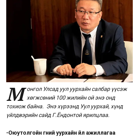
М
онгол Улсад уул уурхайн салбар үүсэж
хөгжсөний 100 жилийн ой энэ онд
тохиож байна. Энэ хүрээнд Уул уурхай, хүнд
үйлдвэрийн сайд Г.Ёндонтой ярилцлаа.
-Оюутолгойн гүний уурхайн үйл ажиллагаа