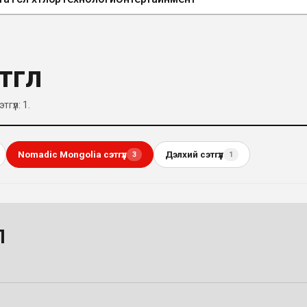
гүүл
гүүл: 1
.
Nomadic Mongolia сэтгүүл
Дэлхий сэтгүүл
3
1
Л