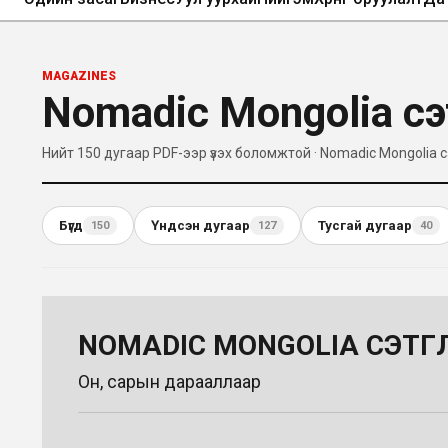
MAGAZINES
Nomadic Mongolia сэт
Нийт 150 дугаар PDF-ээр үзэх боломжтой
· Nomadic Mongolia сэт
Бүгд
Үндсэн дугаар
Тусгай дугаар
150
127
40
NOMADIC MONGOLIA СЭТГҮҮ
Он, сарын дарааллаар