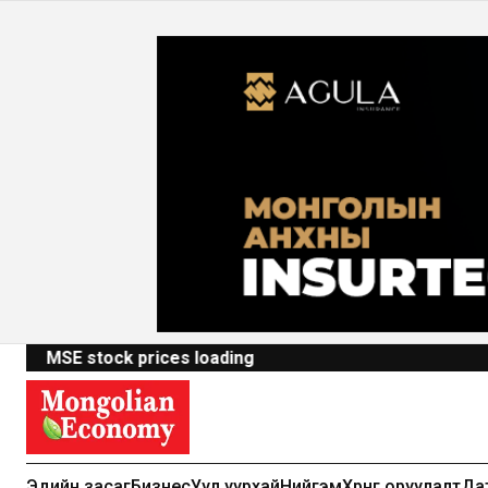
MSE stock prices loading
Эдийн засаг
Бизнес
Уул уурхай
Нийгэм
Хөрөнгө оруулалт
Да