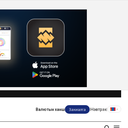
Захиалга
Нэвтрэх
Валютын ханш
|
|