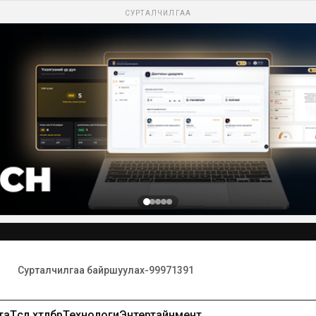
СУРТАЛЧИЛГАА
та
Төсөл хөтөлбөр
Технологи
Энтертайнмент