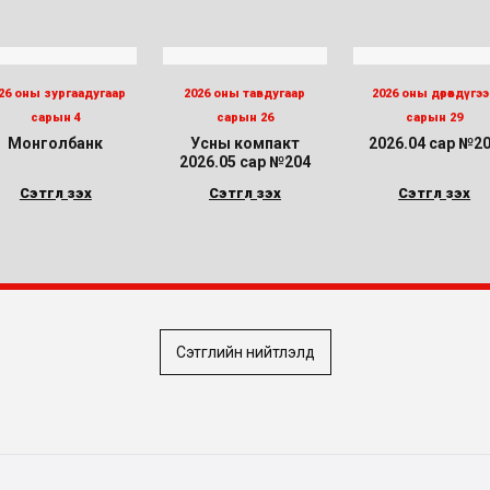
26 оны зургаадугаар
2026 оны тавдугаар
2026 оны дөрөвдүгэ
сарын 4
сарын 26
сарын 29
Монголбанк
Усны компакт
2026.04 сар №2
2026.05 сар №204
Сэтгүүл үзэх
Сэтгүүл үзэх
Сэтгүүл үзэх
Сэтгүүлийн нийтлэлүүд