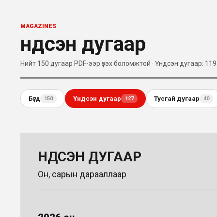
MAGAZINES
Үндсэн дугаар
Нийт 150 дугаар PDF-ээр үзэх боломжтой
· Үндсэн дугаар: 119
Бүгд
Үндсэн дугаар
Тусгай дугаар
150
127
40
ҮНДСЭН ДУГААР
Он, сарын дарааллаар