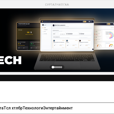
СУРТАЛЧИЛГАА
та
Төсөл хөтөлбөр
Технологи
Энтертайнмент