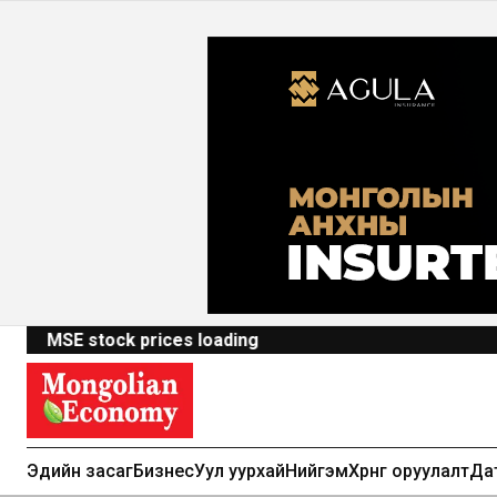
MSE stock prices loading
Эдийн засаг
Бизнес
Уул уурхай
Нийгэм
Хөрөнгө оруулалт
Да