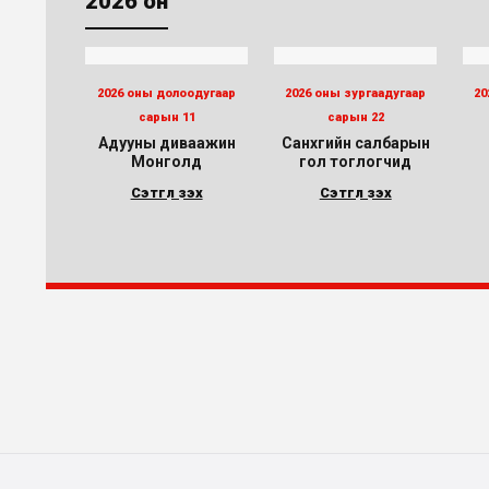
2026 он
2026 оны долоодугаар
2026 оны зургаадугаар
20
сарын 11
сарын 22
Адууны диваажин
Санхүүгийн салбарын
Монголд
гол тоглогчид
Сэтгүүл үзэх
Сэтгүүл үзэх