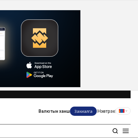
Захиалга
Нэвтрэх
Валютын ханш
|
|