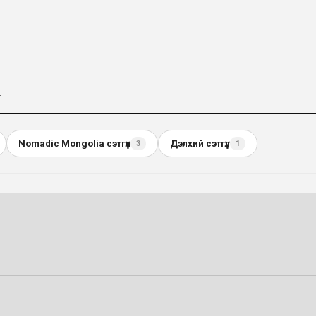
.
Nomadic Mongolia сэтгүүл
Дэлхий сэтгүүл
3
1