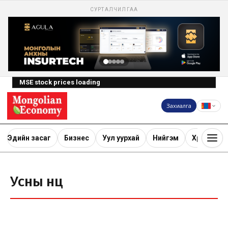
СУРТАЛЧИЛГАА
MSE stock prices loading
Захиалга
Эдийн засаг
Бизнес
Уул уурхай
Нийгэм
Хөрөнгө ору
Усны нөөц