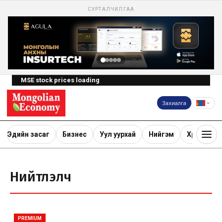
СУРТАЛЧИЛГАА
MSE stock prices loading
Захиалга
Эдийн засаг
Бизнес
Уул уурхай
Нийгэм
Хөрөнгө ору
Нийтлэлч
PREMIUM