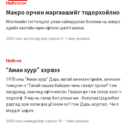
Нийтлэлч
Макро орчин маргаашийг тодорхойлно
Ипотекийн тогтолцоог улам сайжруулах боломж нь макро
эдийн засгийн хүчин зүйлээс шалтгаална.
2026 оны долоодугаар сарын 6
·
1 мин
уншина
Нийгэм
“Аман хуур” хэрвээ
1970 оны “Аман хуур” Дарь авгай хичнээн гүрийж, хичнээн
тэмцсэн ч “Танай хашаа байшин чинь газарт орсон!” гэж
зандраад, хөөгөөд нүүлгэчихсэн. Газрын үнэ гэж сохор зоос ч
олдоогүй. Учир нь газар бол улсын өм. -Хоёулаа Цэдэнбал
даргад орж хэлж үзэх үү, Соном оо? гэж Дарь асуутал, -Чи л
мэддэг шүү дээ,
2020 оны наймдугаар сарын 10
·
1 мин
уншина