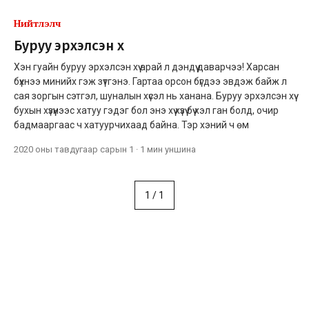
Нийтлэлч
Буруу эрхэлсэн хүү
Хэн гуайн буруу эрхэлсэн хүү арай л дэндүү даварчээ! Харсан
бүхнээ минийх гэж зүтгэнэ. Гартаа орсон бүгдээ эвдэж байж л
сая зоргын сэтгэл, шуналын хүсэл нь ханана. Буруу эрхэлсэн хүү
бухын хүзүүнээс хатуу гэдэг бол энэ хүү хүзүү бүү хэл ган болд, очир
бадмааргаас ч хатуурчихаад байна. Тэр хэний ч өм
2020 оны тавдугаар сарын 1
·
1 мин
уншина
1
/
1