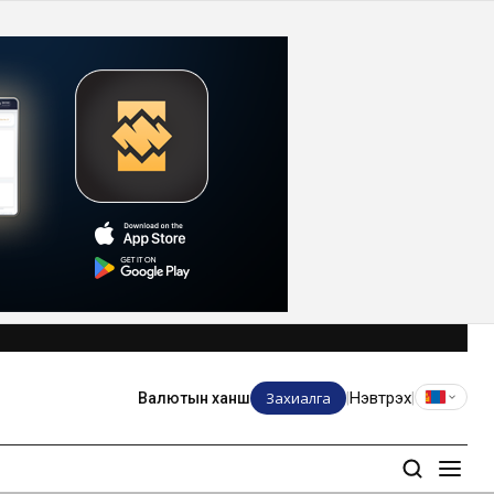
Захиалга
Нэвтрэх
Валютын ханш
|
|