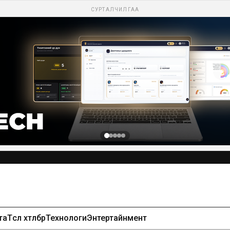
СУРТАЛЧИЛГАА
та
Төсөл хөтөлбөр
Технологи
Энтертайнмент