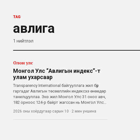
TAG
авлига
1
нийтлэл
Олон улс
Монгол Улс “Авлигын индекс”-т
улам ухарсаар
Transparency International байгууллага жил бүр
гаргадаг Авлигын төсөөллийн индексээ өнөөдөр
танилцууллаа. Энэ жил Монгол Улс 31 оноо авч,
182 орноос 124-р байрт жагссан нь Монгол Улс
авлигын эсрэг бодлого, засаглалын чанараар
2026 оны хоёрдугаар сарын 10
·
2 мин
уншина
уруудах чиг хандлага тасралтгүй үргэлжилж
байгааг харууллаа. Сүүлийн жилүү