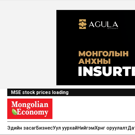
MSE stock prices loading
Эдийн засаг
Бизнес
Уул уурхай
Нийгэм
Хөрөнгө оруулалт
Да