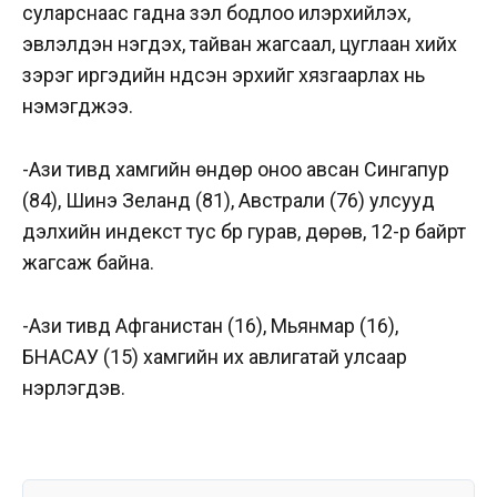
суларснаас гадна үзэл бодлоо илэрхийлэх,
эвлэлдэн нэгдэх, тайван жагсаал, цуглаан хийх
зэрэг иргэдийн үндсэн эрхийг хязгаарлах нь
нэмэгджээ.
-Ази тивд хамгийн өндөр оноо авсан Сингапур
(84), Шинэ Зеланд (81), Австрали (76) улсууд
дэлхийн индекст тус бүр гурав, дөрөв, 12-р байрт
жагсаж байна.
-Ази тивд Афганистан (16), Мьянмар (16),
БНАСАУ (15) хамгийн их авлигатай улсаар
нэрлэгдэв.