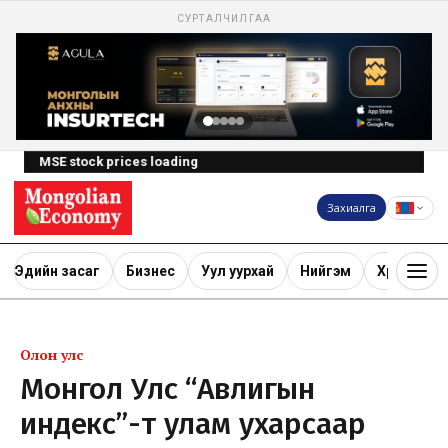
СУРТАЛЧИЛГАА
MSE stock prices loading
Захиалга
Эдийн засаг
Бизнес
Уул уурхай
Нийгэм
Хөрөнгө ору
Олон улс
Монгол Улс “Авлигын
индекс”-т улам ухарсаар