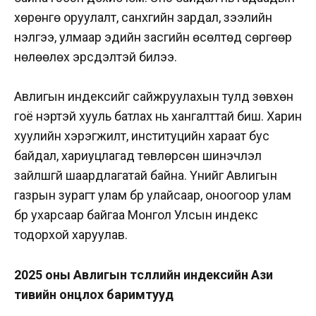
хөрөнгө оруулалт, санхүүгийн зардал, зээлийн
үнэлгээ, улмаар эдийн засгийн өсөлтөд сөргөөр
нөлөөлөх эрсдэлтэй билээ.
Авлигын индексийг сайжруулахын тулд зөвхөн
гоё нэртэй хууль батлах нь хангалттай биш. Харин
хуулийн хэрэгжилт, институцийн хараат бус
байдал, хариуцлагад төвлөрсөн шинэчлэл
зайлшгүй шаардлагатай байна. Үүнийг Авлигын
газрын зурагт улам бүр улайсаар, оноогоор улам
бүр ухарсаар байгаа Монгол Улсын индекс
тодорхой харуулав.
2025 оны Авлигын төсөөллийн индексийн Ази
тивийн онцлох баримтууд