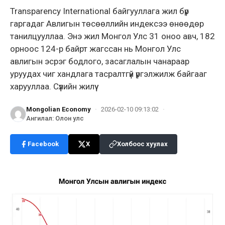
Transparency International байгууллага жил бүр
гаргадаг Авлигын төсөөллийн индексээ өнөөдөр
танилцууллаа. Энэ жил Монгол Улс 31 оноо авч, 182
орноос 124-р байрт жагссан нь Монгол Улс
авлигын эсрэг бодлого, засаглалын чанараар
уруудах чиг хандлага тасралтгүй үргэлжилж байгааг
харууллаа. Сүүлийн жилүү
Mongolian Economy
·
2026-02-10 09:13:02
·
Ангилал
:
Олон улс
Facebook
X
Холбоос хуулах