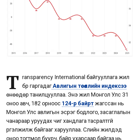
T
ransparency International байгууллага жил
бүр гаргадаг
Авлигын төсөөллийн индексээ
өнөөдөр танилцууллаа. Энэ жил Монгол Улс 31
оноо авч, 182 орноос
124-р байрт
жагссан нь
Монгол Улс авлигын эсрэг бодлого, засаглалын
чанараар уруудах чиг хандлага тасралтгүй
үргэлжилж байгааг харууллаа. Сүүлийн жилүүдэд
оноо тогтмол буурч, байр ухарсаар байгаа нь