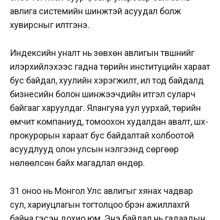
авлига системийн шинжтэй асуудал болж
хувирсныг илтгэнэ.
Индексийн уналт нь зөвхөн авлигын түвшнийг
илэрхийлэхээс гадна төрийн институцийн хараат
бус байдал, хуулийн хэрэгжилт, ил тод байдалд
бизнесийн болон шинжээчдийн итгэл суларч
байгааг харуулдаг. Ялангуяа уул уурхай, төрийн
өмчит компаниуд, томоохон худалдан авалт, шүүх-
прокурорын хараат бус байдалтай холбоотой
асуудлууд олон улсын үнэлгээнд сөргөөр
нөлөөлсөн байх магадлал өндөр.
31 оноо нь Монгол Улс авлигыг хянах чадвар
сул, хариуцлагын тогтолцоо бүрэн ажиллахгүй
байна гэсэн дохио юм. Энэ байдал нь гадаадын