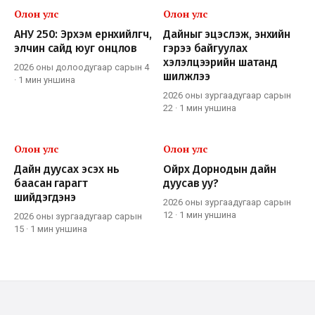
Олон улс
Олон улс
АНУ 250: Эрхэм ерөнхийлөгч,
Дайныг эцэслэж, энхийн
элчин сайд юуг онцлов
гэрээ байгуулах
хэлэлцээрийн шатанд
2026 оны долоодугаар сарын 4
шилжлээ
·
1 мин
уншина
2026 оны зургаадугаар сарын
22
·
1 мин
уншина
Олон улс
Олон улс
Дайн дуусах эсэх нь
Ойрх Дорнодын дайн
баасан гарагт
дуусав уу?
шийдэгдэнэ
2026 оны зургаадугаар сарын
12
·
1 мин
уншина
2026 оны зургаадугаар сарын
15
·
1 мин
уншина