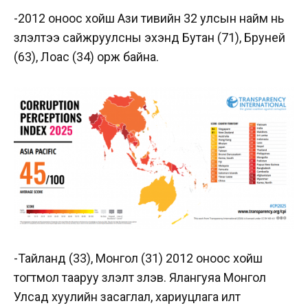
-2012 оноос хойш Ази тивийн 32 улсын найм нь
үзүүлэлтээ сайжруулсны эхэнд Бутан (71), Бруней
(63), Лоас (34) орж байна.
-Тайланд (33), Монгол (31) 2012 оноос хойш
тогтмол тааруу үзүүлэлт үзүүлэв. Ялангуяа Монгол
Улсад хуулийн засаглал, хариуцлага илт