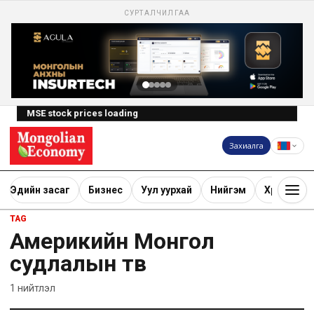
СУРТАЛЧИЛГАА
MSE stock prices loading
Захиалга
Эдийн засаг
Бизнес
Уул уурхай
Нийгэм
Хөрөнгө ору
TAG
Америкийн Монгол
судлалын төв
1
нийтлэл