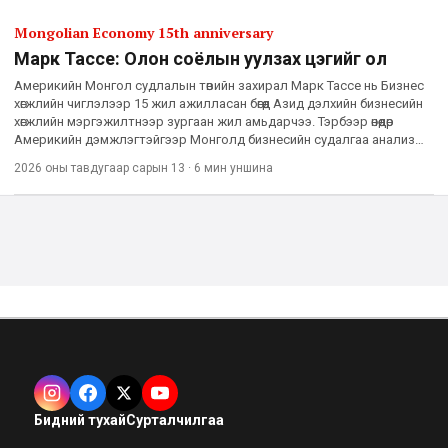
Mongolian Economy 15th anniversary
Марк Тассе: Олон соёлын уулзах цэгийг ол
Америкийн Монгол судлалын төвийн захирал Марк Тассе нь Бизнес
хөгжлийн чиглэлээр 15 жил ажилласан бөгөөд Азид дэлхийн бизнесийн
хөгжлийн мэргэжилтнээр зургаан жил амьдарчээ. Тэрбээр өнөөдөр
Америкийн дэмжлэгтэйгээр Монголд бизнесийн судалгаа анализ
хийж буй эрдэм шинжилгээний мэргэжилтэн, судлаачдад
2026 оны тавдугаар сарын 13
·
6 мин
уншина
Бидний тухай
Сурталчилгаа