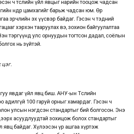
эсэн ч төслийн үйл явцыг нарийн тооцож чадсан
ийн өндөр цамхагийг барьж чадсан юм. Өөр
аа зөрчлийн эх үүсвэр байдаг. Гэсэн ч тэдний
угацааг хэрхэн тааруулах вэ, зохион байгуулалтаа
Нэн тэргүүнд улс орнуудын тогтсон дадал, соёлын
болгох нь зүйтэй.
 цэг.
уу явдаг үйл явц биш. АНУ-ын Төслийн
оо адилгүй 100 гаруй орныг хамардаг.
Гэсэн ч
олон улсын нэгдсэн стандартыг бий болгосон. Энэ
дээрх асуудлуудтай зохицож болох стандартыг
л явц байдаг. Хүлээсэн үр ашгаа хүртэж