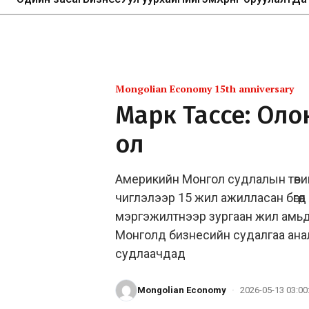
Mongolian Economy 15th anniversary
Марк Тассе: Оло
ол
Америкийн Монгол судлалын төвий
чиглэлээр 15 жил ажилласан бөгөө
мэргэжилтнээр зургаан жил амьда
Монголд бизнесийн судалгаа ан
судлаачдад
Mongolian Economy
·
2026-05-13 03:00