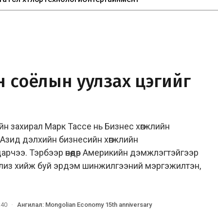
н соёлын уулзах цэгийг
н захирал Марк Тассе нь Бизнес хөгжлийн
д Азид дэлхийн бизнесийн хөгжлийн
рчээ. Тэрбээр өнөөдөр Америкийн дэмжлэгтэйгээр
ализ хийж буй эрдэм шинжилгээний мэргэжилтэн,
:40
·
Ангилал
:
Mongolian Economy 15th anniversary