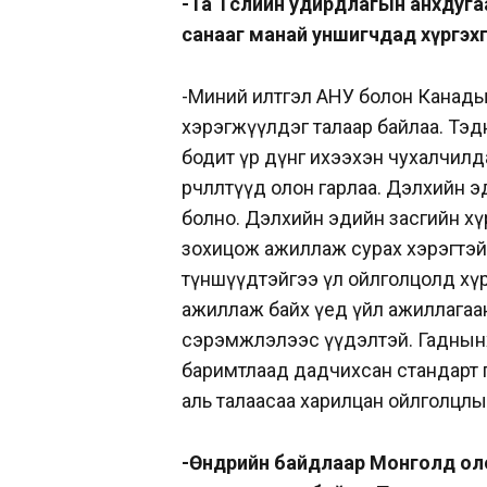
-Та Төслийн удирдлагын анхдуга
санааг манай уншигчдад хүргэх
-Миний илтгэл АНУ болон Канадын
хэрэгжүүлдэг талаар байлаа. Тэд
бодит үр дүнг ихээхэн чухалчилда
өөрчлөлтүүд олон гарлаа. Дэлхийн
болно. Дэлхийн эдийн засгийн хүр
зохицож ажиллаж сурах хэрэгтэй. 
түншүүдтэйгээ үл ойлголцолд хү
ажиллаж байх үед үйл ажиллагаан
сэрэмжлэлээс үүдэлтэй. Гаднынх
баримтлаад дадчихсан стандарт г
аль талаасаа харилцан ойлголцлын
-Өнөөдрийн байдлаар Монголд оло