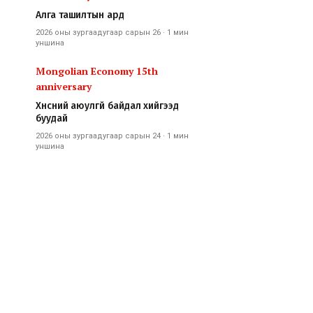
Алга ташилтын ард
2026 оны зургаадугаар сарын 26
·
1 мин
уншина
Mongolian Economy 15th
anniversary
Хүнсний аюулгүй байдал хийгээд
буудай
2026 оны зургаадугаар сарын 24
·
1 мин
уншина