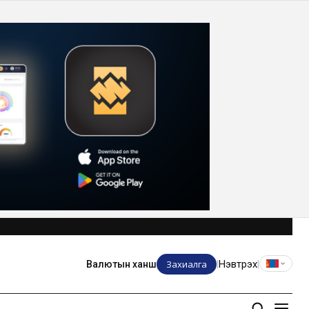
Захиалга
Нэвтрэх
Валютын ханш
|
|