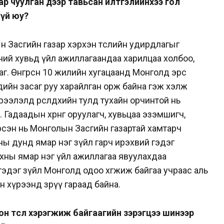
ар чуулган дээр тавьсан илтгэлийнхээ гол
гүй юу?
 Засгийн газар хэрхэн төслийн удирдлагыг
ний хувьд үйл ажиллагаандаа харилцаа холбоо,
г. Өнгөрсөн 10 жилийн хугацаанд Монголд эрс
 эдийн засаг руу харайлган орж байна гэж хэлж
ээлэлд өрсөлдөхийн тулд тухайн орчинтой нь
Гадаадын хөрөнгө оруулагч, хувьцаа эзэмшигч,
рсэн нь Монголын Засгийн газартай хамтарч
ы дунд ямар нэг зүйл гарч ирэхвий гэдэг
ны ямар нэг үйл ажиллагаа явуулахдаа
эдэг зүйл Монголд одоо хөгжиж байгаа учраас аль
 хүрээнд зөрүү гараад байна.
н төсөл хэрэгжиж байгаагийн зэрэгцээ шинээр