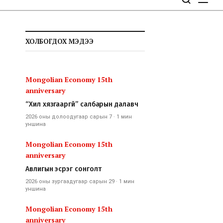
ХОЛБОГДОХ МЭДЭЭ
Mongolian Economy 15th
anniversary
“Хил хязгааргүй” салбарын далавч
2026 оны долоодугаар сарын 7
·
1 мин
уншина
Mongolian Economy 15th
anniversary
Авлигын эсрэг сонголт
2026 оны зургаадугаар сарын 29
·
1 мин
уншина
Mongolian Economy 15th
anniversary