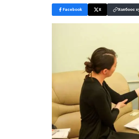
Facebook
X
Холбоос х