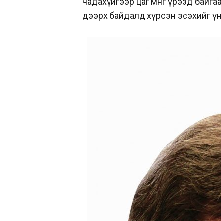
чадахүйгээр цаг мөнгөө үрээд бай
дээрх байдалд хүрсэн эсэхийг үн