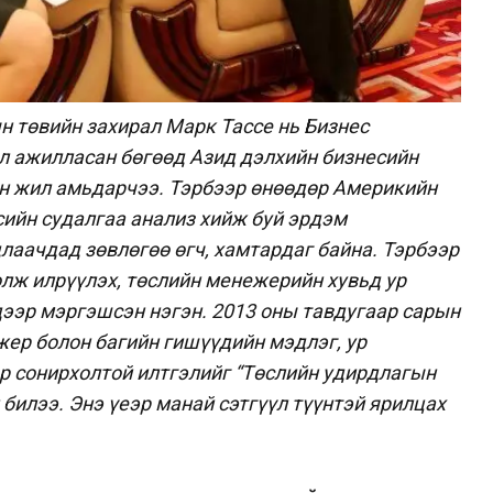
 төвийн захирал Марк Тассе нь Бизнес
л ажилласан бөгөөд Азид дэлхийн бизнесийн
н жил амьдарчээ. Тэрбээр өнөөдөр Америкийн
ийн судалгаа анализ хийж буй эрдэм
аачдад зөвлөгөө өгч, хамтардаг байна. Тэрбээр
лж илрүүлэх, төслийн менежерийн хувьд ур
дээр мэргэшсэн нэгэн. 2013 оны тавдугаар сарын
жер болон багийн гишүүдийн мэдлэг, ур
р сонирхолтой илтгэлийг “Төслийн удирдлагын
 билээ. Энэ үеэр манай сэтгүүл түүнтэй ярилцах