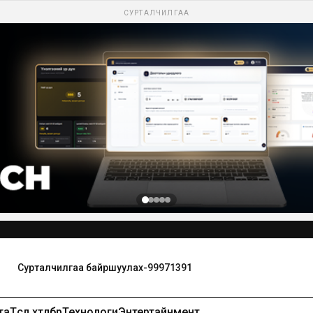
СУРТАЛЧИЛГАА
Сурталчилгаа байршуулах-99971391
та
Төсөл хөтөлбөр
Технологи
Энтертайнмент