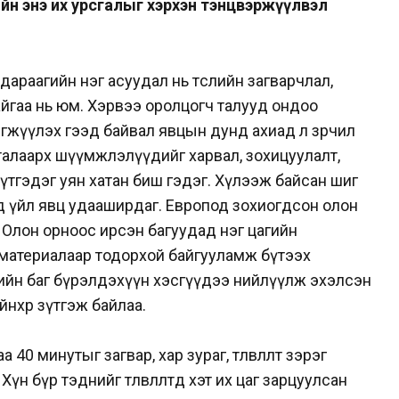
ийн энэ их урсгалыг хэрхэн тэнцвэржүүлвэл
араагийн нэг асуудал нь төслийн загварчлал,
айгаа нь юм. Хэрвээ оролцогч талууд ондоо
гжүүлэх гээд байвал явцын дунд ахиад л зөрчил
талаарх шүүмжлэлүүдийг харвал, зохицуулалт,
гэж зүтгэдэг уян хатан биш гэдэг. Хүлээж байсан шиг
д үйл явц удааширдаг. Европод зохиогдсон олон
Олон орноос ирсэн багуудад нэг цагийн
материалаар тодорхой байгууламж бүтээх
ийн баг бүрэлдэхүүн хэсгүүдээ нийлүүлж эхэлсэн
нхөөрөө зүтгэж байлаа.
а 40 минутыг загвар, хар зураг, төлөвлөлт зэрэг
Хүн бүр тэднийг төлөвлөлтөд хэт их цаг зарцуулсан