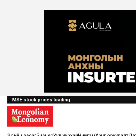
MSE stock prices loading
Эдийн засаг
Бизнес
Уул уурхай
Нийгэм
Хөрөнгө оруулалт
Да