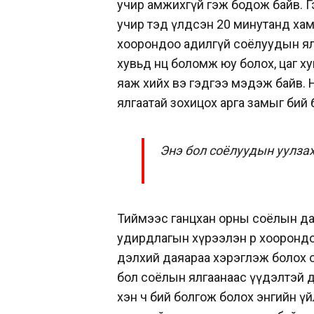
учир амжихгүй гэж бодож байв. Г
учир тэд үлдсэн 20 минутанд хамг
хоорондоо адилгүй соёлуудын ялг
хувьд нөөц боломж юу болох, цаг х
яаж хийх вэ гэдгээ мэдэж байв. 
ялгаатай зохицох арга замыг бий 
Энэ бол соёлуудын уулзах
Тиймээс ганцхан орны соёлын даг
удирдлагын хүрээлэн өөр хооронд
дэлхий даяараа хэрэглэж болох 
бол соёлын ялгаанаас үүдэлтэй 
хэн ч бий болгож болох энгийн үй