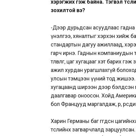
хэрэгжих гэж байна. Тэгвэл төсл
зохилтой вэ?
-Дээр дурьдсан асуудлаас гадна д
үнэлгээ, хяналтыг хэрхэн хийж б
стандартын дагуу ажиллаад, хэрэ
гарч ирнэ. Гаднын компаниудын 
төлөвлөгөө, цаг хугацааг хэт барих 
ажил хурдан урагшлахгүй болохо
улсын тэмцээн үүний тод жишээ. 
хугацаанд ширээн дээр бэлдсэн 
даалгавар оноосон. Хойд Америк
бол Францууд маргалдаж, өөр, өөрсдий
Харин Германы баг өгөгдсөн цагийнха
төслийнхөө загварчлалд зарцуулсан. 