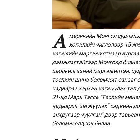
А
мерикийн Монгол судлалын
хөгжлийн чиглэлээр 15 жи
хөгжлийн мэргэжилтнээр зургаа
дэмжлэгтэйгээр Монголд бизнес
шинжилгээний мэргэжилтэн, судл
төслийн шинэ боломжит санааг о
чадвараа хэрхэн хөгжүүлэх тал 
21-нд Марк Тассе “Төслийн мене
чадварыг хөгжүүлэх” сэдвийн до
анхдугаар чуулган” дээр тавьсан
боломж олдсон билээ.