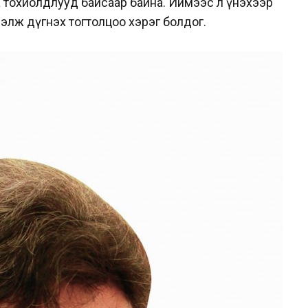
гаа тохиолдлууд байсаар байна. Иймээс л үнэхээр
элж дүгнэх тогтолцоо хэрэг болдог.