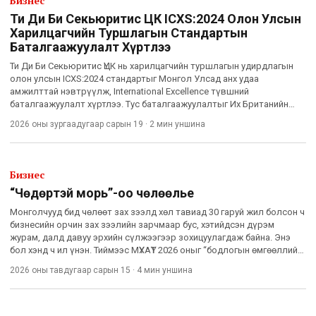
Бизнес
Ти Ди Би Секьюритис ҮЦК ICXS:2024 Олон Улсын
Харилцагчийн Туршлагын Стандартын
Баталгаажуулалт Хүртлээ
Ти Ди Би Секьюритис ҮЦК нь харилцагчийн туршлагын удирдлагын
олон улсын ICXS:2024 стандартыг Монгол Улсад анх удаа
амжилттай нэвтрүүлж, International Excellence түвшний
баталгаажуулалт хүртлээ. Тус баталгаажуулалтыг Их Британийн
Стандартын Хүрээлэн буюу BSI хараат бусаар үнэлэн олгосон
2026 оны зургаадугаар сарын 19
·
2 мин
уншина
бөгөөд энэ нь Монголын хөрөнгийн зах зээлд олон улсын
үйлчилгээний стандарт, харилцагч төвтэй засаглал, институтийн
итгэлцлийг бэхжүүлэх чухал алхам болж байна.
Бизнес
“Чөдөртэй морь”-оо чөлөөлье
Монголчууд бид чөлөөт зах зээлд хөл тавиад 30 гаруй жил болсон ч
бизнесийн орчин зах зээлийн зарчмаар бус, хэтийдсэн дүрэм
журам, далд давуу эрхийн сүлжээгээр зохицуулагдаж байна. Энэ
бол хэнд ч ил үнэн. Тиймээс МҮХАҮТ 2026 оныг “бодлогын өмгөөллийн
жил” хэмээн зарлаж, чөлөөт зах зээл дэ
2026 оны тавдугаар сарын 15
·
4 мин
уншина