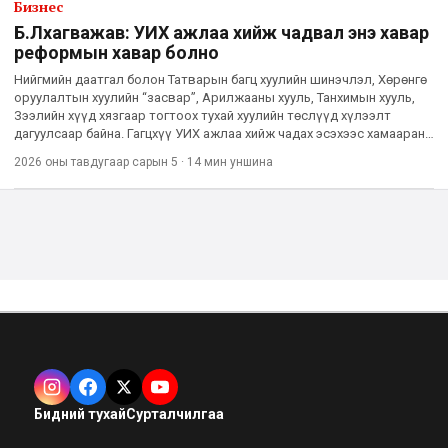
Бизнес
Б.Лхагважав: УИХ ажлаа хийж чадвал энэ хавар
реформын хавар болно
Нийгмийн даатгал болон Татварын багц хуулийн шинэчлэл, Хөрөнгө
оруулалтын хуулийн “засвар”, Арилжааны хууль, Танхимын хууль,
Зээлийн хүүд хязгаар тогтоох тухай хуулийн төслүүд хүлээлт
дагуулсаар байна. Гагцхүү УИХ ажлаа хийж чадах эсэхээс хамааран
энэ хүлээлт дуусгавар болно, эсхүл дахин үргэлжилнэ.
2026 оны тавдугаар сарын 5
·
14 мин
уншина
Бидний тухай
Сурталчилгаа