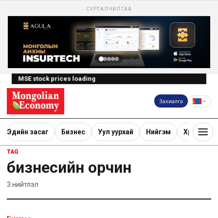
СУРТАЛЧИЛГАА
MSE stock prices loading
Захиалга
Эдийн засаг
Бизнес
Уул уурхай
Нийгэм
Хөрөнгө ору
TAG
бизнесийн орчин
3
нийтлэл