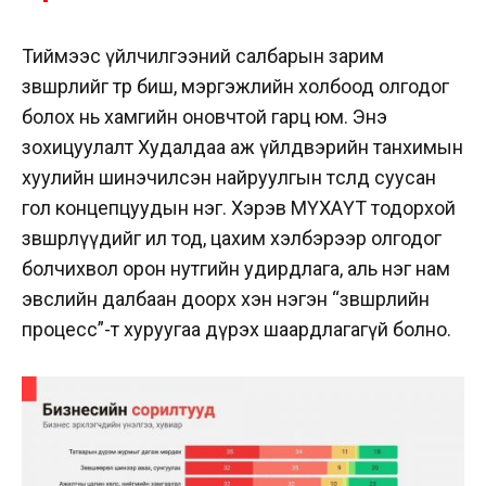
Тиймээс үйлчилгээний салбарын зарим
зөвшөөрлийг төр биш, мэргэжлийн холбоод олгодог
болох нь хамгийн оновчтой гарц юм. Энэ
зохицуулалт Худалдаа аж үйлдвэрийн танхимын
хуулийн шинэчилсэн найруулгын төсөлд суусан
гол концепцуудын нэг. Хэрэв МҮХАҮТ тодорхой
зөвшөөрлүүдийг ил тод, цахим хэлбэрээр олгодог
болчихвол орон нутгийн удирдлага, аль нэг нам
эвслийн далбаан доорх хэн нэгэн “зөвшөөрлийн
процесс”-т хуруугаа дүрэх шаардлагагүй болно.