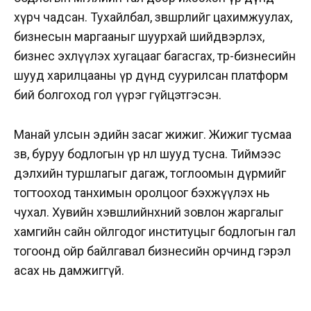
хүрч чадсан. Тухайлбал, зөвшөөрлийг цахимжуулах,
бизнесын маргааныг шуурхай шийдвэрлэх,
бизнес эхлүүлэх хугацааг багасгах, төр-бизнесийн
шууд харилцааны үр дүнд суурилсан платформ
бий болгоход гол үүрэг гүйцэтгэсэн.
Манай улсын эдийн засаг жижиг. Жижиг тусмаа
зөв, буруу бодлогын үр нөлөө шууд тусна. Тиймээс
дэлхийн туршлагыг дагаж, тоглоомын дүрмийг
тогтооход танхимын оролцоог бэхжүүлэх нь
чухал. Хувийн хэвшлийнхний зовлон жаргалыг
хамгийн сайн ойлгодог институцыг бодлогын гал
тогоонд ойр байлгавал бизнесийн орчинд гэрэл
асах нь дамжиггүй.