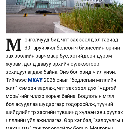
М
онголчууд бид чөлөөт зах зээлд хөл тавиад
30 гаруй жил болсон ч бизнесийн орчин
зах зээлийн зарчмаар бус, хэтийдсэн дүрэм
журам, далд давуу эрхийн сүлжээгээр
зохицуулагдаж байна. Энэ бол хэнд ч ил үнэн.
Тиймээс
МҮХАҮТ
2026 оныг “бодлогын өмгөөллийн
жил” хэмээн зарлаж, чөлөөт зах зээл дэх “чөдөртэй
морь”-ийг чөлөөлөхөөр зорьж байна. Бодлогын өмгөөлөл
бол асуудлаа шударгаар тодорхойлж, түүний
шийдлийг төр засгийн түвшинд хүлээн зөвшөөрүүлэх
нөлөөллийн үйл ажиллагаа. Өөрөөр хэлбэл, “залруулгын
механизм” гэж тодорхойлж болно. Монголын