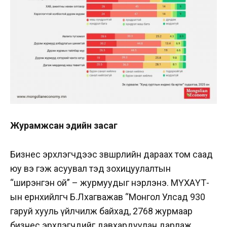
Журамжсан эдийн засаг
Бизнес эрхлэгчдээс зөвшөөрлийн дараах том саад
юу вэ гэж асуувал тэд зохицуулалтын
“ширэнгэн ой” – журмуудыг нэрлэнэ. МҮХАҮТ-
ын ерөнхийлөгч Б.Лхагважав “Монгол Улсад 930
гаруй хууль үйлчилж байхад, 2768 журмаар
бизнес эрхлэгчдийг давхардуулан дарлаж