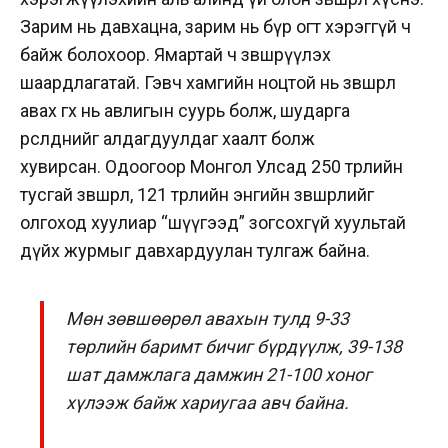
Зарим нь давхацна, зарим нь бүр огт хэрэггүй ч
байж болохоор. Ямартай ч зөвшөөрүүлэх
шаардлагатай. Гэвч хамгийн ноцтой нь зөвшөөрөл
авах өгөх нь авлигын суурь болж, шударга
өрсөлдөөнийг алдагдуулдаг хаалт болж
хувирсан.
Одоогоор Монгол Улсад 250 төрлийн
тусгай зөвшөөрөл, 121 төрлийн энгийн зөвшөөрлийг
олгоход хуулиар “шүүгээд” зогсохгүй хуультай
дүйх журмыг давхардуулан тулгаж байна.
Мөн зөвшөөрөл авахын тулд 9-33
төрлийн баримт бичиг бүрдүүлж, 39-138
шат дамжлага дамжин 21-100 хоног
хүлээж байж хариугаа авч байна.