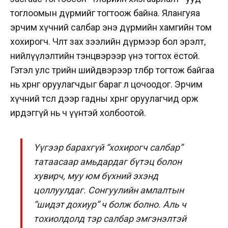
тоглоомын дүрмийг тогтоож байна. Ялангуяа
эрчим хүчний салбар энэ дүрмийн хамгийн том
хохирогч. Чөлөөт зах зээлийн дүрмээр бол эрэлт,
нийлүүлэлтийн тэнцвэрээр үнэ тогтох ёстой.
Гэтэл улс төрийн шийдвэрээр төлбөр тогтож байгаа
нь хөрөнгө оруулагчдыг бараг л цочоодог. Эрчим
хүчний төсөл дээр гадны хөрөнгө оруулагчид орж
ирдэггүй нь ч үүнтэй холбоотой.
Үүгээр барахгүй “хохирогч салбар”
татаасаар амьдардаг бүтэц болон
хувирч, муу юм бүхний эхэнд
цоллуулдаг. Сонгуулийн амлалтын
“шидэт дохиур” ч болж болно. Аль ч
тохиолдолд тэр салбар эмгэнэлтэй