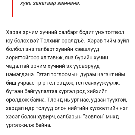
хувь заяагаар замнана.
Хэрэв эрчим хүчний салбарт бодит үнэ тогтвол
юу болох вэ? Төсөөлөхийг оролдъё. Хэрэв тийм зүйл
болбол энэ талбарт хувийн хэвшлүүд
зоригтойгоор хөл тавьж, янз бүрийн хүчин
чадалтай эрчим хүчний эх үүсвэрүүд
нэмэгдэнэ. Гэтэл тоглоомын дүрэм нэгэнт ийм
биш учраас төр өөрөө төсөл сэдэж, төслөө санхүүжүүлж,
бүтээн байгуулалтаа хүртэл өөрсдөө хийхийг
оролдож байна. Төлөөсөнд нь урт нас, удаан түүхтэй,
зардал өндөр төслүүд олон нийтийн хүлээлтийн нэг
хэсэг болон хувирч, салбарын “зовлон” мөнхөд
үргэлжилж байна.