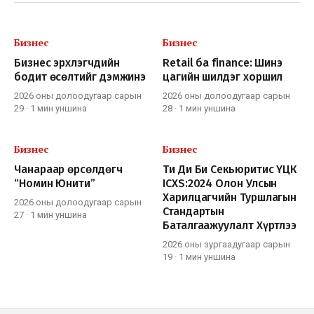
Бизнес
Бизнес
Бизнес эрхлэгчдийн
Retail ба finance: Шинэ
бодит өсөлтийг дэмжинэ
цагийн шилдэг хоршил
2026 оны долоодугаар сарын
2026 оны долоодугаар сарын
29
·
1 мин
уншина
28
·
1 мин
уншина
Бизнес
Бизнес
Чанараар өрсөлдөгч
Ти Ди Би Секьюритис ҮЦК
“Номин Юнити”
ICXS:2024 Олон Улсын
Харилцагчийн Туршлагын
2026 оны долоодугаар сарын
Стандартын
27
·
1 мин
уншина
Баталгаажуулалт Хүртлээ
2026 оны зургаадугаар сарын
19
·
1 мин
уншина