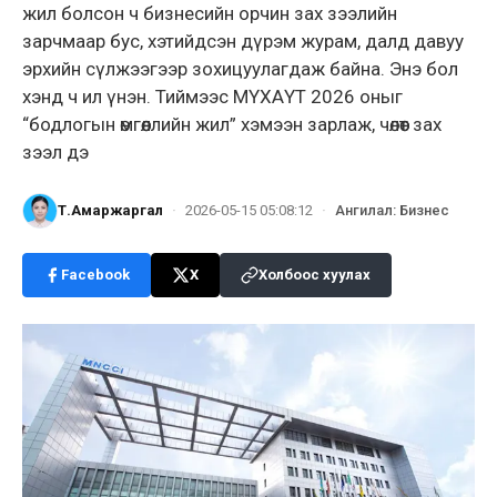
жил болсон ч бизнесийн орчин зах зээлийн
зарчмаар бус, хэтийдсэн дүрэм журам, далд давуу
эрхийн сүлжээгээр зохицуулагдаж байна. Энэ бол
хэнд ч ил үнэн. Тиймээс МҮХАҮТ 2026 оныг
“бодлогын өмгөөллийн жил” хэмээн зарлаж, чөлөөт зах
зээл дэ
Т.Амаржаргал
·
2026-05-15 05:08:12
·
Ангилал
:
Бизнес
Facebook
X
Холбоос хуулах