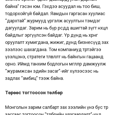
байна” гэсэн юм. Гэхдээ асуудал нь тоо биш,
тодорхойгүй байдал. Яамдын гаргасан хуулиас
“дархтай” журмууд үргэлж асуултын тэмдэг
дагуулдаг. Зарим нь бүр өөрсдөдөө ашигтай зүгт нөхцөл
байдлыг эргүүлсэн байдаг. Үр дүнд нь хөрөнгө
оруулалт хумигдана, жижиг, дунд бизнесүүд зах
зээлээс шахагдана. Том компаниуд төртэйгээ
үзэлцэнэ, стратеги төлөвлөлт нь байнгын гацаанд
орно. Иймд танхим бодлогын өмгөөллөөр дамжуулж
“журамжсан эдийн засаг”-ийг хүлээсээс нь
задлах “амбиц” тээж байна.
Төрөөс тогтоосон төлбөр
Монголын зарим салбарт зах зээлийн үнэ бус төр
засгаас тогтоосон “төлбөрийн хязгаарлалт”-ууд