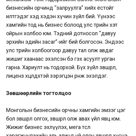
бизнесийн орчинд “залруулга” хийх ёстойг
илтгэдэг хэд хэдэн хүчин зүйл бий. Үүнээс
хамгийн тод нь бизнес болоод улс төрийн хэт
ойрын холбоо юм. Тэдний дотносол “давуу
эрхийн эдийн засаг”-ийг бий болгосон. Эндээс
улс төрийн холбоогоор давуу тал олж авдаг
жишиг хаанаас эхэлсэн бэ гэх асуулт урган
гарна. Хариулт нь тодорхой. Бүх зүйл зөвшөөрөл,
лиценз хөөцөлдөхтэй зэрэгцэн өрнөж эхэлдэг.
Зөвшөөрлийн тогтолцоо
Монголын бизнесийн орчны хамгийн эмзэг цэг
бол зөвшөөрөл олгох, зөвшөөрөл олж авах үйл явц юм.
Жижиг бизнес эхлүүлэх, мега төсөл
хэрэгжүүлэхийн аль алинд үй олон зөвшөөрөл хүснэ.