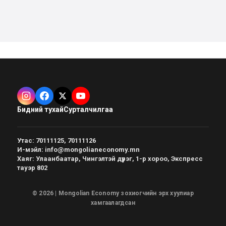
Бидний тухай
Сурталчилгаа
Утас
:
70111125, 70111126
И-мэйл
:
info@mongolianeconomy.mn
Хаяг
:
Улаанбаатар, Чингэлтэй дүүрэг, 1-р хороо, Экспресс
тауэр 802
© 2026 | Mongolian Economy зохиогчийн эрх хуулиар
хамгаалагдсан