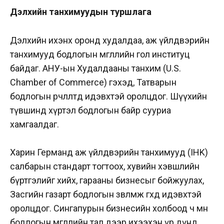
Дэлхийн танхимуудын туршлага
Дэлхийн ихэнх оронд худалдаа, аж үйлдвэрийн
танхимууд бодлогын өмгөөллийн гол институц
байдаг. АНУ-ын Худалдааны танхим (U.S.
Chamber of Commerce) гэхэд, Татварын
бодлогын өөрчлөлтөд идэвхтэй оролцдог. Шүүхийн
түвшинд хүртэл бодлогын байр сууриа
хамгаалдаг.
Харин Германд аж үйлдвэрийн танхимууд (IHK)
салбарын стандарт тогтоох, хувийн хэвшлийн
бүртгэлийг хийх, гарааны бизнесыг бойжуулах,
Засгийн газарт бодлогын зөвлөмж өгөхөд идэвхтэй
оролцдог. Сингапурын бизнесийн холбоод ч мөн
бодлогын өмгөөллийн тал дээр ихээхэн үр дүнд