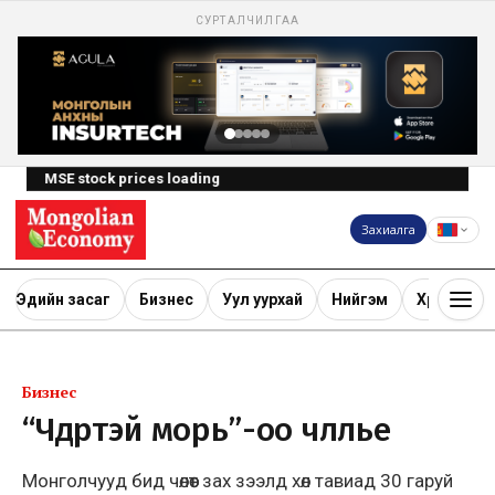
СУРТАЛЧИЛГАА
MSE stock prices loading
Захиалга
Эдийн засаг
Бизнес
Уул уурхай
Нийгэм
Хөрөнгө ору
Бизнес
“Чөдөртэй морь”-оо чөлөөлье
Монголчууд бид чөлөөт зах зээлд хөл тавиад 30 гаруй