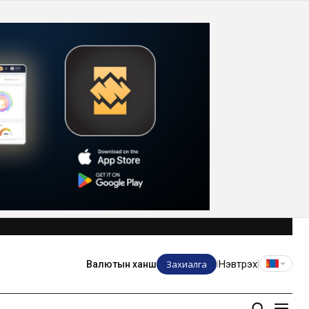
Захиалга
Нэвтрэх
Валютын ханш
|
|