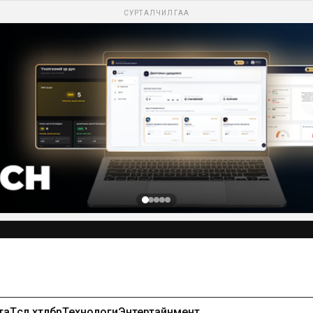
СУРТАЛЧИЛГАА
та
Төсөл хөтөлбөр
Технологи
Энтертайнмент