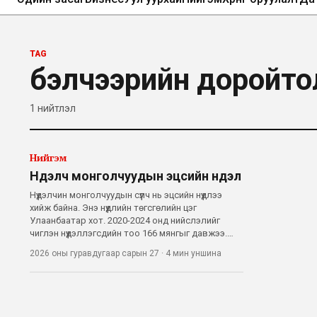
TAG
бэлчээрийн доройто
1
нийтлэл
Нийгэм
Нүүдэлч монголчуудын эцсийн нүүдэл
Нүүдэлчин монголчуудын сүүлч нь эцсийн нүүдлээ
хийж байна. Энэ нүүдлийн төгсгөлийн цэг
Улаанбаатар хот. 2020-2024 онд нийслэлийг
чиглэн нүүдэллэгсдийн тоо 166 мянгыг давжээ.
Өөрөөр хэлбэл, жил тутам 33 мянган хүн
2026 оны гуравдугаар сарын 27
·
4 мин
уншина
Улаанбаатар хотод шилжин ирж байна. Тэдэнд
олон шалтгаан бий. Гэхдээ цөөнгүй хувь нь цө