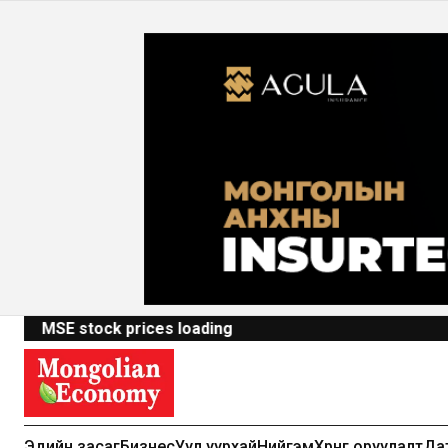
MSE stock prices loading
Эдийн засаг
Бизнес
Уул уурхай
Нийгэм
Хөрөнгө оруулалт
Да