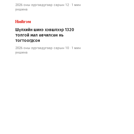
2026 оны зургаадугаар сарын 12
·
1 мин
уншина
Нийгэм
Шүлхийн шинэ хэвшлээр 1320
толгой мал өвчилсөн нь
тогтоогдсон
2026 оны зургаадугаар сарын 10
·
1 мин
уншина