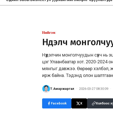
Нийгэм
Нүүдэлч монголчу
Нүүдэлчин монголчуудын сүүлч нь э
цэг Улаанбаатар хот. 2020-2024 о
мянгыг давжээ. Өөрөөр хэлбэл, ж
ирж байна. Тэдэнд олон шалтгаан 
Т.Амаржаргал
·
2026-03-27 08:30:09
·
Facebook
X
Холбоос х