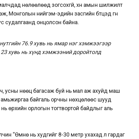
малчдад нөлөөлөөд зогсохгүй, хүн амын шилжилт
ж, Монголын нийгэм-эдийн засгийн бүтцэд гүн
тус судалгаанд онцолсон байна.
нутгийн 76.9 хувь нь ямар нэг хэмжээгээр
 23 хувь нь хүнд хэмжээний доройтолд
, усны нөөц багасаж буй нь мал аж ахуйд маш
н амьжиргаа байгаль орчны нөхцөлөөс шууд
 нь өрхийн орлогын тогтвортой байдлыг аль
чин “Өмнө нь худгийг 8-30 метр ухахад л гардаг