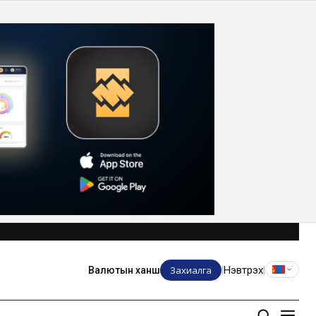
Захиалга
Нэвтрэх
Валютын ханш
|
|