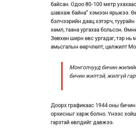
байсан. Одоо 80-100 метр ухахаас
шавхаж байна” хэмээн ярьжээ. Ө
бэлчээрийн даац хэтэрч, туурайн
хөмүүл, таана ургахаа больсон. Өмнө
Зөвхөн ширүүн өвс ургадаг, тэр нь
амьсгалын өөрчлөлт, цөлжилт Мон
Монголчууд бичин жилийн 
бичин жилтэй, жилгүй гар
Доорх графикаас 1944 оны бичин ж
орхисныг харж болно. Үүнээс хой
гарзтай өвлүүдийг давжээ.