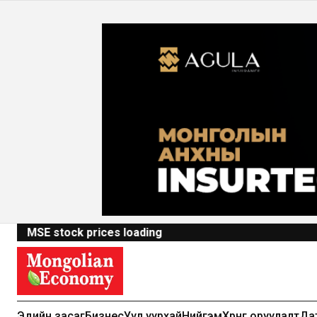
MSE stock prices loading
Эдийн засаг
Бизнес
Уул уурхай
Нийгэм
Хөрөнгө оруулалт
Да