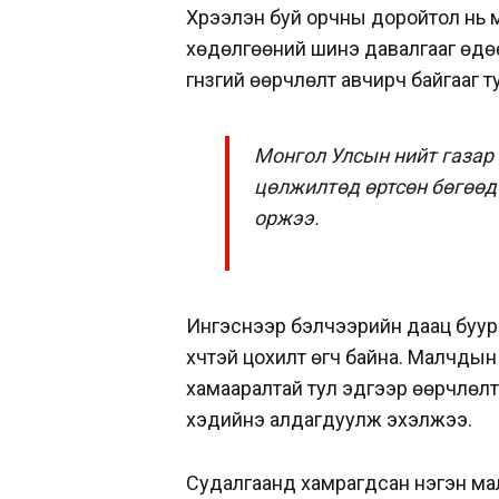
Хүрээлэн буй орчны доройтол нь 
хөдөлгөөний шинэ давалгааг өдөө
гүнзгий өөрчлөлт авчирч байгааг 
Монгол Улсын нийт газар 
цөлжилтөд өртсөн бөгөөд
оржээ.
Ингэснээр бэлчээрийн даац буурч
хүчтэй цохилт өгч байна. Малчды
хамааралтай тул эдгээр өөрчлөлт
хэдийнэ алдагдуулж эхэлжээ.
Судалгаанд хамрагдсан нэгэн мал