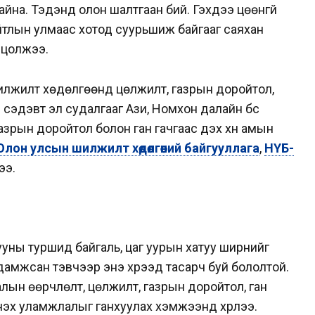
йна. Тэдэнд олон шалтгаан бий. Гэхдээ цөөнгүй
йтлын улмаас хотод суурьшиж байгааг саяхан
нцолжээ.
шилжилт хөдөлгөөнд цөлжилт, газрын доройтол,
” сэдэвт эл судалгааг Ази, Номхон далайн бүс
зрын доройтол болон ган гачгаас үүдэх хүн амын
Олон улсын шилжилт хөдөлгөөний байгууллага
,
НҮБ-
жээ.
ны туршид байгаль, цаг уурын хатуу ширүүнийг
 дамжсан тэвчээр энэ хүрээд тасарч буй бололтой.
галын өөрчлөлт, цөлжилт, газрын доройтол, ган
эхүү уламжлалыг ганхуулах хэмжээнд хүрлээ.