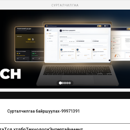
СУРТАЛЧИЛГАА
та
Төсөл хөтөлбөр
Технологи
Энтертайнмент