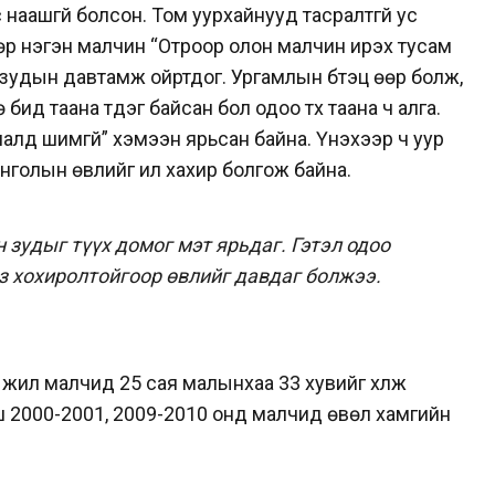
 наашгүй болсон. Том уурхайнууд тасралтгүй ус
өр нэгэн малчин “Отроор олон малчин ирэх тусам
 зудын давтамж ойртдог. Ургамлын бүтэц өөр болж,
 бид таана түүдэг байсан бол одоо түүх таана ч алга.
 малд шимгүй” хэмээн ярьсан байна.
Үнэхээр ч уур
голын өвлийг илүү хахир болгож байна.
зудыг түүх домог мэт ярьдаг. Гэтэл одоо
з хохиролтойгоор өвлийг давдаг болжээ.
ил малчид 25 сая малынхаа 33 хувийг үхүүлж
ш 2000-2001, 2009-2010 онд малчид өвөл хамгийн