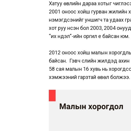
Хатуу өвлийн дараа хотыг чиглэ
2001 оноос хойш гурван жилийн 
нэмэгдсэнийг уншигч та удаах гра
хот руу нүүсэн бол 2003, 2004 он
“их нүүдэл”-ийн оргил үе байсан юм.
2012 оноос хойш малын хорогдлы
байсан. Гэвч сүүлийн жилүүдэд ах
58 сая малын 16 хувь нь хорогдс
хэмжээний гарзтай өвөл болжээ