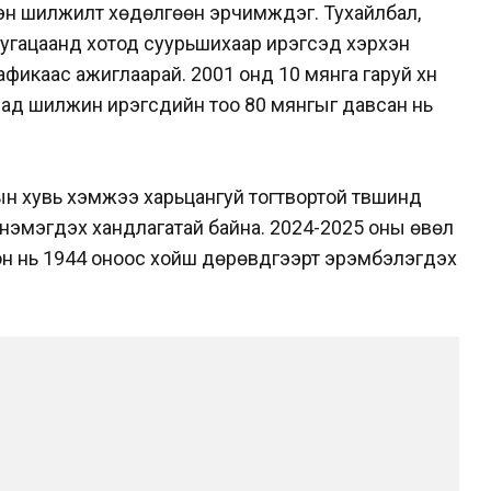
сэн шилжилт хөдөлгөөн эрчимждэг. Тухайлбал,
хугацаанд хотод суурьшихаар ирэгсэд хэрхэн
фикаас ажиглаарай. 2001 онд 10 мянга гаруй хүн
уудад шилжин ирэгсдийн тоо 80 мянгыг давсан нь
н хувь хэмжээ харьцангуй тогтвортой түвшинд
ин нэмэгдэх хандлагатай байна. 2024-2025 оны өвөл
он нь 1944 оноос хойш дөрөвдүгээрт эрэмбэлэгдэх
.