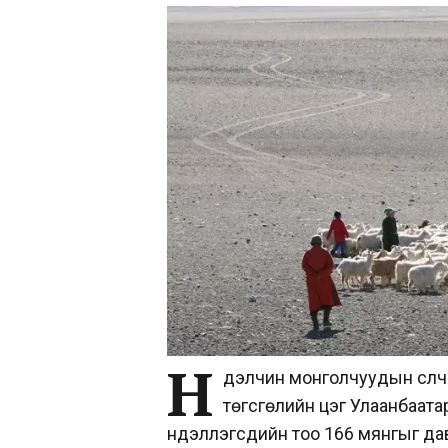
Н
үүдэлчин монголчуудын сүүлч
төгсгөлийн цэг Улаанбаата
нүүдэллэгсдийн тоо 166 мянгыг да