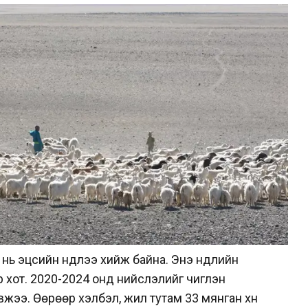
 нь эцсийн нүүдлээ хийж байна. Энэ нүүдлийн
р хот. 2020-2024 онд нийслэлийг чиглэн
вжээ. Өөрөөр хэлбэл, жил тутам 33 мянган хүн