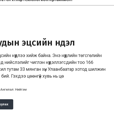
удын эцсийн нүүдэл
цсийн нүүдлээ хийж байна. Энэ нүүдлийн төгсгөлийн
нд нийслэлийг чиглэн нүүдэллэгсдийн тоо 166
ил тутам 33 мянган хүн Улаанбаатар хотод шилжин
бий. Гэхдээ цөөнгүй хувь нь цө
Ангилал
:
Нийгэм
уулах