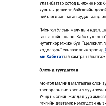
Улаанбаатар хотод шилжин ирж ба
хувь нь цөлжилт, байгалийн доро
нийтлэгдсэн нэгэн судалгаанд о
“Монгол Улсын малчдын нүүдэл, 
ган гачгийн нөлөө: Кэйс судалгаа
нутагт хэрэгжиж буй “Цөлжилт, га
хөдөлгөөн” санаачилгын хүрээнд
ын Хабитат
тай хамтран гүйцэтгэ
Элсэнд туугдагсад
Монгол малчид малтайгаа олон зуу
тэсвэрлэн энэ хүрсэн ч зуун зуун
Учир нь сүүлийн жилүүдэд уур амьс
гачгийн давтамж нэмэгдсэн нь эн