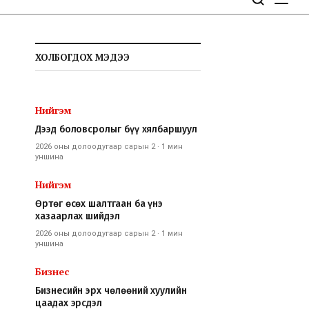
ХОЛБОГДОХ МЭДЭЭ
Нийгэм
Дээд боловсролыг бүү хялбаршуул
2026 оны долоодугаар сарын 2
·
1 мин
уншина
Нийгэм
Өртөг өсөх шалтгаан ба үнэ
хазаарлах шийдэл
2026 оны долоодугаар сарын 2
·
1 мин
уншина
Бизнес
Бизнесийн эрх чөлөөний хуулийн
цаадах эрсдэл