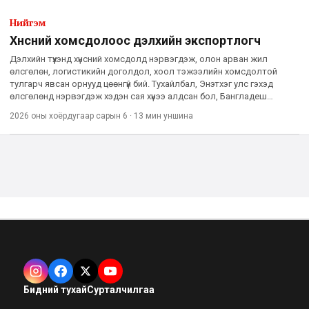
Нийгэм
Хүнсний хомсдолоос дэлхийн экспортлогч
Дэлхийн түүхэнд хүнсний хомсдолд нэрвэгдэж, олон арван жил
өлсгөлөн, логистикийн доголдол, хоол тэжээлийн хомсдолтой
тулгарч явсан орнууд цөөнгүй бий. Тухайлбал, Энэтхэг улс гэхэд
өлсгөлөнд нэрвэгдэж хэдэн сая хүнээ алдсан бол, Бангладеш
байгалийн гамшиг бүрийн дараа хүнснийхээ тал хувийг гадаадаас
2026 оны хоёрдугаар сарын 6
·
13 мин
уншина
Бидний тухай
Сурталчилгаа