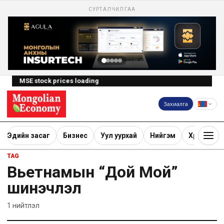
СУРТАЛЧИЛГАА
MSE stock prices loading
Захиалга
Эдийн засаг
Бизнес
Уул уурхай
Нийгэм
Хөрөнгө ору
TAG
Вьетнамын “Дой Мой”
шинэчлэл
1
нийтлэл