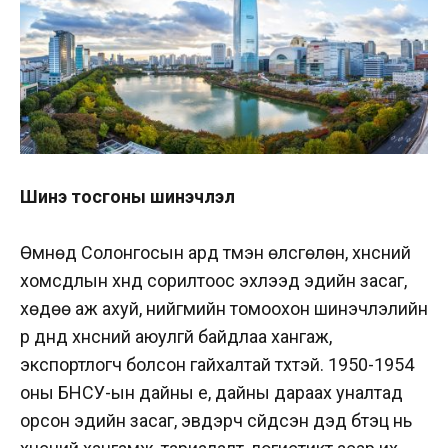
Шинэ тосгоны шинэчлэл
Өмнөд Солонгосын ард түмэн өлсгөлөн, хүнсний
хомсдлын хүнд сорилтоос эхлээд эдийн засаг,
хөдөө аж ахуй, нийгмийн томоохон шинэчлэлийн
үр дүнд хүнсний аюулгүй байдлаа хангаж,
экспортлогч болсон гайхалтай түүхтэй. 1950-1954
оны БНСУ-ын дайны үе, дайны дараах уналтад
орсон эдийн засаг, эвдэрч сүйдсэн дэд бүтэц нь