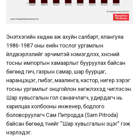
Энэтхэгийн хөдөө аж ахуйн салбарт, ялангуяа
1986-1987 оны үеийн тослог ургамлын
үйлдвэрлэлийг эрчимтэй нэмэгдүүлэх, хүнсний
тосны импортын хамаарлыг бууруулах байсан
бөгөөд гич, газрын самар, шар буурцаг,
наранцэцэг, гүмбэг, маалинга, кастор, нигер зэрэг
тосны ургамлыг онцгойлон хөгжүүлэхэд чиглэсэн.
Шар хувьсгалын гол санаачлагч, удирдагч нь
харилцаа холбооны инженер, бодлого
боловсруулагч Сам Питродда (Sam Pitroda)
байсан бөгөөд түүнийг “Шар хувьсгалын эцэг” гэж
нэрлэдэг.