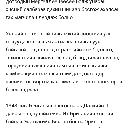
дотоодын мөргөлдөөнөөсөө болж унасан
хүнсний салбараа дахин шинээр босгож эхэлсэн
гэх мэтчилэн дурдаж болно.
Хүнсний тогтвортой хангамжтай өнөөгийн улс
орнуудаас хэн нь ч анхнаасаа хангалуун
байгаагүй. Гэхдээ тэд стратегийн зөв бодлого,
технологийн шинэчлэл, дэд бүтэц, дижиталчлал,
төрхувийн хэвшлийн хамтын ажиллагааны
комбинациар хямралаа шийдэж, өнөөдөр
хүнсний тогтвортой хангамжтай, экспортлогч орон
болж чаджээ.
1943 оны Бенгалын өлсгөлөн нь Дэлхийн II
дайны үеэр, тухайн үеийн Их Британийн колони
байсан Энэтхэгийн Бенгал болон Орисса