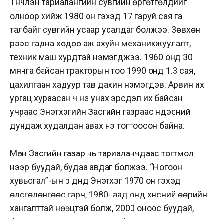
Түүнчлэн тариалангийн сувгийн өргөтгөлүүдийг
олноор хийж 1980 он гэхэд 17 гаруй сая га
талбайг сувгийн усаар усалдаг болжээ. Зөвхөн
үрээс гадна хөдөө аж ахуйн механикжуулалт,
техник маш хурдтай нэмэгджээ. 1960 онд 30
мянга байсан тракторын тоо 1990 онд 1.3 сая,
цахилгаан хадуур тав дахин нэмэгдэв. Арвин их
ургац хураасан ч үнэ унах эрсдэл их байсан
учраас Энэтхэгийн Засгийн газраас үндэсний
дундаж худалдан авах үнэ тогтоосон байна.
Мөн Засгийн газар нь тариаланчдаас тогтмол
үнээр буудай, будаа авдаг болжээ. “Ногоон
хувьсгал”-ын үр дүнд Энэтхэг 1970 он гэхэд
өлсгөлөнгөөс гарч, 1980- аад онд хүнсний өөрийн
хангалттай нөөцтэй болж, 2000 оноос буудай,