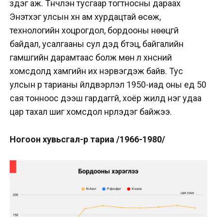
үздэг аж. Түүнчлэн тусгаар тогтносны дараах
Энэтхэг улсын хүн ам хурдацтай өсөж,
технологийн хоцрогдол, бордооны нөөцгүй
байдал, усалгааны сул дэд бүтэц, байгалийн
гамшгийн дарамтаас болж мөн л хүнсний
хомсдолд хамгийн их нэрвэгдэж байв.
Тус
улсын үр тарианы үйлдвэрлэл 1950-иад оны үед 50
сая тонноос дээш гардаггүй, хоёр жилд нэг удаа
цар тахал шиг хомсдол нүүрлэдэг байжээ.
Ногоон хувьсгал-үр тариа
/1966-1980/