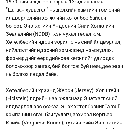
1970 оны нэгдүгээр сарын 13-нд эхлүүлсэн
“Цагаан хувьсгал” нь дэлхийн хамгийн том сүүний
үйлдвэрлэлийн хөгжлийн хөтөлбөр байсан
бөгөөд Энэтхэгийн Үндэсний Сүүний Хөгжлийн
Зөвлөлийн (NDDB) түүхэн чухал төсөл юм.
Хөтөлбөрийн үндсэн зорилго нь сүүний үйлдвэрлэл,
нийлүүлэлтийг үндэсний хэмжээнд нэмэгдүүлэх,
фермерүүдийг өөрсдийнхөө хөгжлийг удирдах
боломжоор хангах, бий болгож буй нөөцдөө эзэн
нь болгох явдал байв.
Хөтөлбөрийн хүрээнд Жерси (Jersey), Холштейн
(Holstein) үүлдрийн үнээ үржүүлснээр Энэтхэгт сүүний
үйлдвэрлэл эрс өсжээ. Энэхүү хөтөлбөрийг “Amul”
компанийн үүсгэн байгуулагч, захирал Вергьес
Күрийн (Verghese Kurien), тухайн үеийн Энэтхэгийн