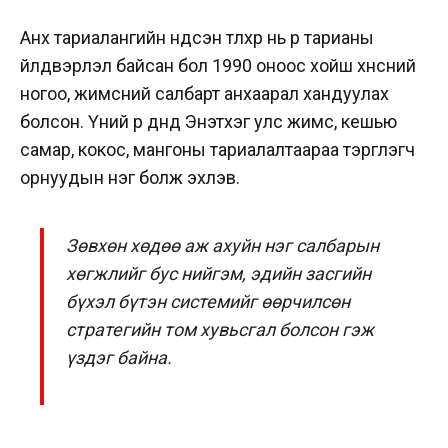
Анх тариалангийн үндсэн түлхүүр нь үр тарианы
үйлдвэрлэл байсан бол 1990 оноос хойш хүнсний
ногоо, жимсний салбарт анхаарал хандуулах
болсон. Үүний үр дүнд Энэтхэг улс жимс, кешью
самар, кокос, мангоны тариалалтаараа тэргүүлэгч
орнуудын нэг болж эхлэв.
Зөвхөн хөдөө аж ахуйн нэг салбарын
хөгжлийг бус нийгэм, эдийн засгийн
бүхэл бүтэн системийг өөрчилсөн
стратегийн том хувьсгал болсон гэж
үздэг байна.