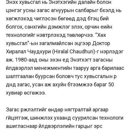
Энэхүү хувьсгал нь Энэтхэгийн далайн болон
цэнгэг усны загас агнуурын салбарыг бүхэлд нь
хөгжүүлэхэд чиглэсэн бөгөөд дэд бүтэц бий
болгох, санхүүгийн дэмжлэг үзүүлэх, орчин үеийн
технологийг нэвтрүүлэхэд төвлөрчээ. “Хөх
хувьсгал”-ын загалмайлсан эцгээр Доктор
Хиралал Чаудхури (Hiralal Chaudhuri)-г нэрлэдэг
аж. 1980-аад оны эхэн үед Энэтхэгт загасны
үйлдвэрлэл менежментийн тааруу арга барилаас
шалтгаалан буурсан боловч тус хувьсгалын үр
дүнд загас, усан аж ахуйн бүтээмжээ бараг 50
хувиар өсгөжээ.
Загас үржүүлэлтийг өндөр нягтралтай аргаар
гүйцэтгэж, шинжлэх ухаанд суурилсан технологи
ашигласнаар үйлдвэрлэлийн гарцыг эрс