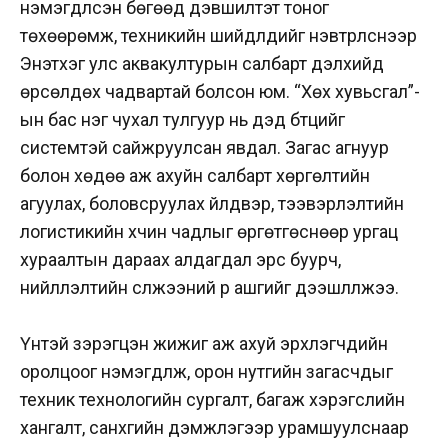
нэмэгдүүлсэн бөгөөд дэвшилтэт тоног
төхөөрөмж, техникийн шийдлүүдийг нэвтрүүлснээр
Энэтхэг улс аквакултурын салбарт дэлхийд
өрсөлдөх чадвартай болсон юм. “Хөх хувьсгал”-
ын бас нэг чухал тулгуур нь дэд бүтцийг
системтэй сайжруулсан явдал. Загас агнуур
болон хөдөө аж ахуйн салбарт хөргөлтийн
агуулах, боловсруулах үйлдвэр, тээвэрлэлтийн
логистикийн хүчин чадлыг өргөтгөснөөр ургац
хураалтын дараах алдагдал эрс буурч,
нийлүүлэлтийн сүлжээний үр ашгийг дээшлүүлжээ.
Үүнтэй зэрэгцэн жижиг аж ахуй эрхлэгчдийн
оролцоог нэмэгдүүлж, орон нутгийн загасчдыг
техник технологийн сургалт, багаж хэрэгслийн
хангалт, санхүүгийн дэмжлэгээр урамшуулснаар