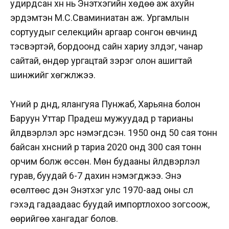
удирдсан хүн нь Энэтхэгийн хөдөө аж ахуйн
эрдэмтэн М.С.Сваминиатан аж. Ургамлын
сортуудыг селекцийн аргаар сонгон өвчинд
тэсвэртэй, бордоонд сайн хариу үзүүлдэг, чанар
сайтай, өндөр ургацтай зэрэг олон ашигтай
шинжийг хөгжүүлжээ.
Үүний үр дүнд, ялангуяа Пунжаб, Харьяна болон
Баруун Уттар Прадеш мужуудад үр тарианы
үйлдвэрлэл эрс нэмэгдсэн. 1950 онд 50 сая тонн
байсан хүнсний үр тариа 2020 онд 300 сая тонн
орчим болж өссөн. Мөн будааны үйлдвэрлэл
гурав, буудай 6-7 дахин нэмэгджээ. Энэ
өсөлтөөс үүдэн Энэтхэг улс 1970-аад оны сүүл
гэхэд гадаадаас буудай импортлохоо зогсоож,
өөрийгөө хангадаг болов.