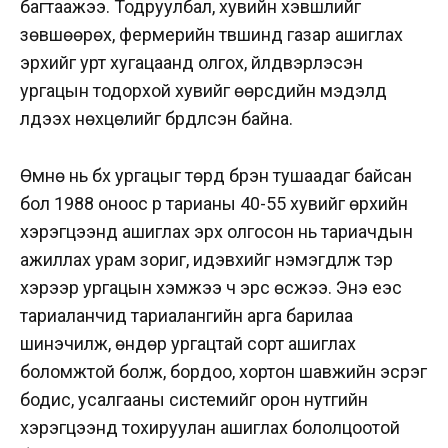
багтаажээ. Тодруулбал, хувийн хэвшлийг
зөвшөөрөх, фермерийн түвшинд газар ашиглах
эрхийг урт хугацаанд олгох, үйлдвэрлэсэн
ургацын тодорхой хувийг өөрсдийн мэдэлд
үлдээх нөхцөлийг бүрдүүлсэн байна.
Өмнө нь бүх ургацыг төрд бүрэн тушаадаг байсан
бол 1988 оноос үр тарианы 40-55 хувийг өрхийн
хэрэгцээнд ашиглах эрх олгосон нь тариачдын
ажиллах урам зориг, идэвхийг нэмэгдүүлж тэр
хэрээр ургацын хэмжээ ч эрс өсжээ. Энэ үеэс
тариаланчид тариалангийн арга барилаа
шинэчилж, өндөр ургацтай сорт ашиглах
боломжтой болж, бордоо, хортон шавжийн эсрэг
бодис, усалгааны системийг орон нутгийн
хэрэгцээнд тохируулан ашиглах бололцоотой