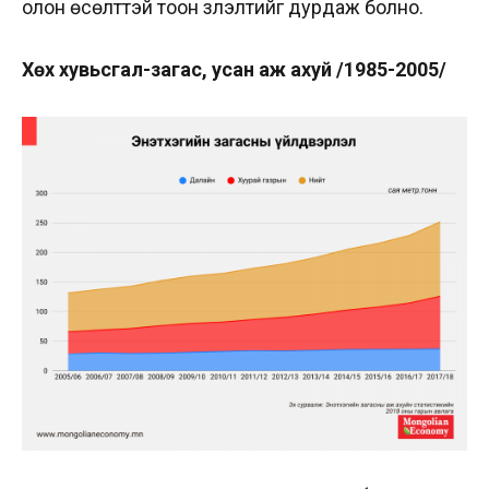
олон өсөлттэй тоон үзүүлэлтийг дурдаж болно.
Хөх хувьсгал-загас, усан аж ахуй
/1985-2005/