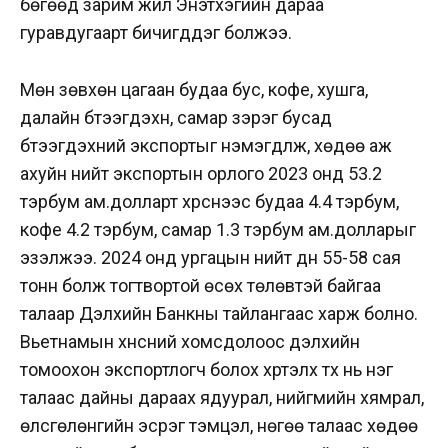
бөгөөд зарим жил Энэтхэгийн дараа
гуравдугаарт бичигддэг болжээ.
Мөн зөвхөн цагаан будаа бус, кофе, хушга,
далайн бүтээгдэхүүн, самар зэрэг бусад
бүтээгдэхүүний экспортыг нэмэгдүүлж, хөдөө аж
ахуйн нийт экспортын орлого 2023 онд 53.2
тэрбум ам.долларт хүрснээс будаа 4.4 тэрбум,
кофе 4.2 тэрбум, самар 1.3 тэрбум ам.долларыг
эзэлжээ. 2024 онд ургацын нийт дүн 55-58 сая
тонн болж тогтвортой өсөх төлөвтэй байгаа
талаар Дэлхийн Банкны тайлангаас харж болно.
Вьетнамын хүнсний хомсдолоос дэлхийн
томоохон экспортлогч болох хүртэлх түүх нь нэг
талаас дайны дараах ядуурал, нийгмийн хямрал,
өлсгөлөнгийн эсрэг тэмцэл, нөгөө талаас хөдөө