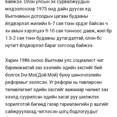
байжээ. Олон улсын эх сурвалжуудын
мэдээлснээр 1975 онд дайн дуусах үед
Вьетнамын дотоодын цагаан будааны
үйлдвэрлэл жилийн 6-7 сая тонн хүрдэг байсан ч
хүн амын хэрэгцээ 9-10 сая тонноос давж, жил бүр
1.5-2 сая тонн будааны дутагдалтай, олон бүс
нутагт үйлдвэрлэл бараг зогсоод байжээ.
Харин 1986 оноос Вьетнам улс социалист чиг
баримжаатай зах зээлийн эдийн засгийг бий
болгох Doi Moi(Дой Мой) буюу шинэчлэлийн
реформыг эхлүүлсэн. Уг реформ нь төвлөрсөн
төлөвлөгөөт эдийн засгийг аажмаар чөлөөт зах
зээлд суурилсан эдийн засаг руу шилжүүлэх
зорилготой бөгөөд газар тариалангийн үр ашгийг
сайжруулахад чиглэсэн цогц бодлогуудыг