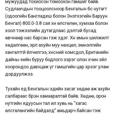
мужуудад тохиосон томоохон гамшиг байв.
Судлаачдын тооцоолсноор Бенгалын бүс нутагт
(одоогийн Бангладеш болон Энэтхэгийн Баруун
Бенгал) 800.0-3.8 сая хүн өлсгөлөн, хумхаа болон
хоол тэжээлийн дутагдлаас үүдэлтэй бусад
өвчнөөр нас барсан гэж үздэг. Хүн амын шилжилт
хөдөлгөөн, эрүүл ахуйн муу нөхцөл, эмнэлгийн
хангалтгүй үйлчилгээ, хүнсний хомсдол, Британийн
дайны үеийн буруу бодлого зэрэг олон хүчин зүйл
хоорондоо давхцаж уг гамшгийн цар хүрээг улам
дордуулжээ.
Тухайн үед Бенгалын эдийн засаг хөдөө аж ахуйн
салбараас бүрэн хамааралтай байв. Хөдөө, орон
нутгийн ядуусын тал илүү хувь нь “хагас
өлсгөлөнгийн байдалд” амьдарч байсан гэж