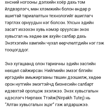
хүнсний ногооны дэлхийн хоёр дахь том
үйлдвэрлэгч, мөн хүлэмжийн болон өндөр үр
ашигтай тариалалтын технологийг ашиглагч
тэргүүлэх орнуудын нэг болсон. Улсын эдийн
засагт ихээхэн хувь нэмэр оруулсан энэхүү
хувьсгал нь хөдөө аж ахуйн салбар дахь
Энэтхэгийн хамгийн чухал өөрчлөлтүүдийн нэг гэж
тооцогддог.
Энэ хугацаанд олон тариачны эдийн засгийн
нөхцөл сайжирсан. Нийгмийн эмзэг бүлгийн
иргэдийн амьжиргааны түвшин дээшилж, хөдөө
орон нутгийн эмэгтэйчүүд бизнесийн салбарт
идэвхтэй оролцож эхэлжээ. Энэхүү хувьсгалын
үндэслэгч Нирпахк Түтэйж(Nirpakh Tutej) нь
“Алтан хувьсгалын эцэг” гэж алдаршжээ.