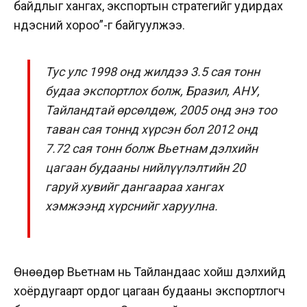
байдлыг хангах, экспортын стратегийг удирдах
үндэсний хороо”-г байгуулжээ.
Тус улс 1998 онд жилдээ 3.5 сая тонн
будаа экспортлох болж, Бразил, АНУ,
Тайландтай өрсөлдөж, 2005 онд энэ тоо
таван сая тоннд хүрсэн бол 2012 онд
7.72 сая тонн болж Вьетнам дэлхийн
цагаан будааны нийлүүлэлтийн 20
гаруй хувийг дангаараа хангах
хэмжээнд хүрснийг харуулна.
Өнөөдөр Вьетнам нь Тайландаас хойш дэлхийд
хоёрдугаарт ордог цагаан будааны экспортлогч