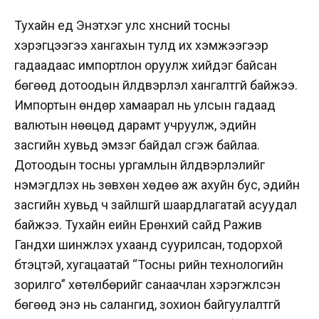
Тухайн үед Энэтхэг улс хүнсний тосны
хэрэгцээгээ хангахын тулд их хэмжээгээр
гадаадаас импортлон оруулж хийдэг байсан
бөгөөд дотоодын үйлдвэрлэл хангалтгүй байжээ.
Импортын өндөр хамаарал нь улсын гадаад
валютын нөөцөд дарамт учруулж, эдийн
засгийн хувьд эмзэг байдал үүсгэж байлаа.
Дотоодын тосны ургамлын үйлдвэрлэлийг
нэмэгдүүлэх нь зөвхөн хөдөө аж ахуйн бус, эдийн
засгийн хувьд ч зайлшгүй шаардлагатай асуудал
байжээ. Тухайн үеийн Ерөнхий сайд Ражив
Гандхи шинжлэх ухаанд суурилсан, тодорхой
бүтэцтэй, хугацаатай “Тосны үрийн технологийн
зорилго” хөтөлбөрийг санаачлан хэрэгжүүлсэн
бөгөөд энэ нь салангид, зохион байгуулалтгүй