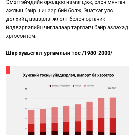
Эмэгтэйчүүдийн оролцоо нэмэгдэж, олон мянган
ажлын байр шинээр бий болж, Энэтхэг улс
дэлхийд цэцэрлэгжүүлэлт болон органик
үйлдвэрлэлийн чиглэлээр тэргүүлэгч байр эзлэхэд
хүргэсэн юм.
Шар хувьсгал-ургамлын тос
/1980-2000/