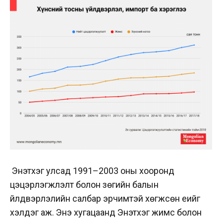
Энэтхэг улсад 1991–2003 оны хооронд
цэцэрлэгжүүлэлт болон зөгийн балын
үйлдвэрлэлийн салбар эрчимтэй хөгжсөн үеийг
хэлдэг аж. Энэ хугацаанд Энэтхэг жимс болон