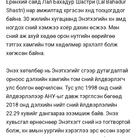
Ерөнхий сайд Лал Бахадур Шастри (Lal Bahadur
Shastri) нар амжилтад хүргэсэн хүнд тооцогддог
байна. 30 жилийн хугацаанд Энэтхэгийн хүн амд
ногдох сүүний хэмжээ хоёр дахин өсжээ. Мөн
сүүний аж ахуй хөдөө орон нутгийн өөрийгөө
тэтгэх хамгийн том хөдөлмөр эрхлэлт болж
хөгжсөн байна.
Энэхүү хөтөлбөр нь Энэтхэгийг сүүгээр дутагдалтай
орноос дэлхийн хамгийн том сүүний үйлдвэрлэгч
улс болгон өөрчилсөн.
Тус улс 1998 онд сүүний
үйлдвэрлэлээр АНУ-ыг давж тэргүүлсэн бөгөөд
2018 онд дэлхийн нийт сүүний үйлдвэрлэлийн
22.29 хувийг дангаараа эзэмшиж байв. Энэхүү
хувьсгал өрнөснөөр Энэтхэгт сүүний үнэ тогтвортой
болж, хүн амын уургийн хэрэглээ эрс өссөн зэрэг