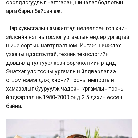
оролдлогуудыг нэгтгэсэн, шинэлэг бодлогын
арга барил байсан аж.
Шар хувьсгалын амжилтад нөлөөлсөн гол хүчин
зүйлсийн нэг нь тослог ургамлын өндөр ургацтай
шинэ сортын нэвтрүүлэлт юм. Ингэж шинжлэх
ухааны үндэслэлтэй, техник технологийн
дэвшилд тулгуурласан өөрчлөлтийн үр дүнд
Энэтхэг улс тосны ургамлын үйлдвэрлэлээ
огцом нэмэгдүүлж, хүнсний тосны импортын
хамаарлыг бууруулж чадсан. Ургамлын тосны
үйлдвэрлэл нь 1980-2000 онд 2.5 дахин өссөн
байна.