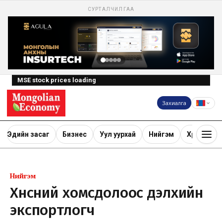
СУРТАЛЧИЛГАА
MSE stock prices loading
Захиалга
Эдийн засаг
Бизнес
Уул уурхай
Нийгэм
Хөрөнгө ору
Нийгэм
Хүнсний хомсдолоос дэлхийн
экспортлогч