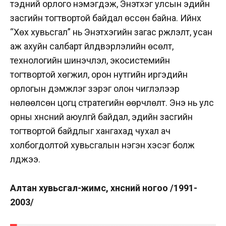
тэдний орлого нэмэгдэж, Энэтхэг улсын эдийн
засгийн тогтвортой байдал өссөн байна. Ийнхүү
“Хөх хувьсгал” нь Энэтхэгийн загас үржүүлэлт, усан
аж ахуйн салбарт үйлдвэрлэлийн өсөлт,
технологийн шинэчлэл, экосистемийн
тогтвортой хөгжил, орон нутгийн иргэдийн
орлогын дэмжлэг зэрэг олон чиглэлээр
нөлөөлсөн цогц стратегийн өөрчлөлт. Энэ нь улс
орны хүнсний аюулгүй байдал, эдийн засгийн
тогтвортой байдлыг хангахад чухал ач
холбогдолтой хувьсгалын нэгэн хэсэг болж
үлджээ.
Алтан хувьсгал-жимс, хүнсний ногоо
/1991-
2003/