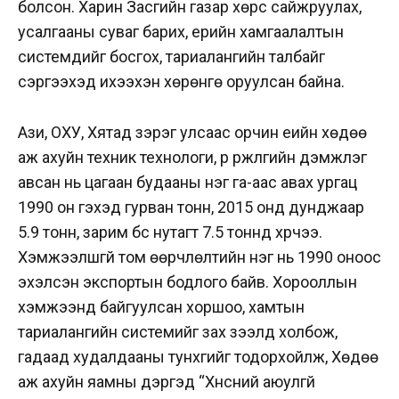
болсон. Харин Засгийн газар хөрс сайжруулах,
усалгааны суваг барих, үерийн хамгаалалтын
системүүдийг босгох, тариалангийн талбайг
сэргээхэд ихээхэн хөрөнгө оруулсан байна.
Ази, ОХУ, Хятад зэрэг улсаас орчин үеийн хөдөө
аж ахуйн техник технологи, үр үржүүлгийн дэмжлэг
авсан нь цагаан будааны нэг га-аас авах ургац
1990 он гэхэд гурван тонн, 2015 онд дунджаар
5.9 тонн, зарим бүс нутагт 7.5 тоннд хүрчээ.
Хэмжээлшгүй том өөрчлөлтийн нэг нь 1990 оноос
эхэлсэн экспортын бодлого байв. Хорооллын
хэмжээнд байгуулсан хоршоо, хамтын
тариалангийн системийг зах зээлд холбож,
гадаад худалдааны тунхгийг тодорхойлж, Хөдөө
аж ахуйн яамны дэргэд “Хүнсний аюулгүй