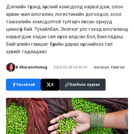
Дэлхийн түүхэнд хүнсний хомсдолд нэрвэгдэж, олон
арван жил өлсгөлөн, логистикийн доголдол, хоол
тэжээлийн хомсдолтой тулгарч явсан орнууд
цөөнгүй бий. Тухайлбал, Энэтхэг улс гэхэд өлсгөлөнд
нэрвэгдэж хэдэн сая хүнээ алдсан бол, Бангладеш
байгалийн гамшиг бүрийн дараа хүнснийхээ тал
хувийг гадаадаас
B Shurenchimeg
·
2026-02-06 04:40:41
·
Ангилал
:
Нийгэм
Facebook
X
Холбоос хуулах