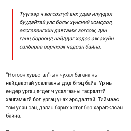
Түүгээр ч зогсохгүй анх удаа илүүдэл
буудайтай улс болж хүнсний хомсдол,
өлсгөлөнгийн давтамж зогсож, дан
ганц бороонд найддаг хөдөө аж ахуйн
салбараа өөрчилж чадсан байна.
“Ногоон хувьсгал”-ын чухал багана нь
найдвартай усалгааны дэд бүтэц байв. Үр нь
өндөр ургац өгдөг ч усалгааны тасралтгүй
хангамжгүй бол ургац унах эрсдэлтэй. Тиймээс
том усан сан, далан барих хөтөлбөр хэрэгжүүлсэн
байна.