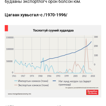
будааны экспортлогч орон болсон юм.
Цагаан хувьсгал-сүү
/1970-1996/