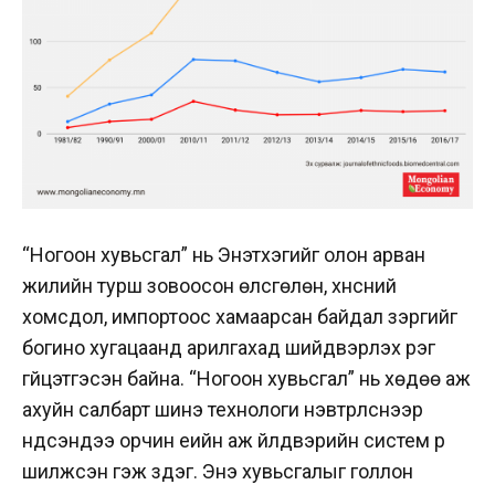
“Ногоон хувьсгал” нь Энэтхэгийг олон арван
жилийн турш зовоосон өлсгөлөн, хүнсний
хомсдол, импортоос хамаарсан байдал зэргийг
богино хугацаанд арилгахад шийдвэрлэх үүрэг
гүйцэтгэсэн байна. “Ногоон хувьсгал” нь хөдөө аж
ахуйн салбарт шинэ технологи нэвтрүүлснээр
үндсэндээ орчин үеийн аж үйлдвэрийн систем рүү
шилжсэн гэж үздэг. Энэ хувьсгалыг голлон