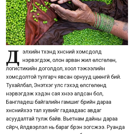
Д
элхийн түүхэнд хүнсний хомсдолд
нэрвэгдэж, олон арван жил өлсгөлөн,
логистикийн доголдол, хоол тэжээлийн
хомсдолтой тулгарч явсан орнууд цөөнгүй бий.
Тухайлбал, Энэтхэг улс гэхэд өлсгөлөнд
нэрвэгдэж хэдэн сая хүнээ алдсан бол,
Бангладеш байгалийн гамшиг бүрийн дараа
хүнснийхээ тал хувийг гадаадаас авдаг
асуудалтай тулж байв. Вьетнам дайны дараа
сүйрч, үйлдвэрлэл нь бараг бүрэн зогсжээ. Руанда