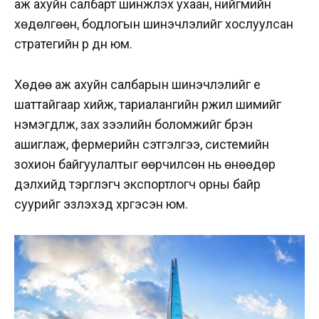
аж ахуйн салбарт шинжлэх ухаан, нийгмийн
хөдөлгөөн, бодлогын шинэчлэлийг хослуулсан
стратегийн үр дүн юм.
Хөдөө аж ахуйн салбарын шинэчлэлийг үе
шаттайгаар хийж, тариалангийн үржил шимийг
нэмэгдүүлж, зах зээлийн боломжийг бүрэн
ашиглаж, фермерийн сэтгэлгээ, системийн
зохион байгуулалтыг өөрчилсөн нь өнөөдөр
дэлхийд тэргүүлэгч экспортлогч орны байр
суурийг эзлэхэд хүргэсэн юм.