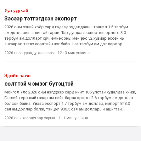
Уул уурхай
Зэсээр тэтгэгдсэн экспорт
2026 оны эхний хоёр сард гадаад худалдааны тэнцэл 1.5 тэрбум
ам.долларын ашигтай гарав. Тэр дундаа экспортын орлого 3.0
тэрбум ам.долларт хүрч, өмнөх оны мөн үеэс 52 хувиар өссөн нь
анхаарал татах өсөлтийн нэг байв. Нэг тэрбум ам.доллароор
хэмжигдэх экспортын орлогын тэлэлтэд нэгдүгээр сарын өсөлт и
2026 оны гуравдугаар сарын 12
·
3 мин
уншина
Эдийн засаг
Өсөлттэй ч эмзэг бүтэцтэй
Монгол Улс 2026 оны нэгдүгээр сард нийт 105 улстай худалдаа хийж,
Гаалийн ерөнхий газар ны нийт бараа эргэлт 2.6 тэрбум ам.доллар
болсон байна. Үүнээс экспорт 1.7 тэрбум ам.доллар, импорт 843.0
сая ам.доллар болж, тэнцэл 906.5 сая ам.долларын ашигтай
гарлаа. Манай улсын экспортын 80-90 хувь нь БНХАУ
2026 оны хоёрдугаар сарын 11
·
1 мин
уншина