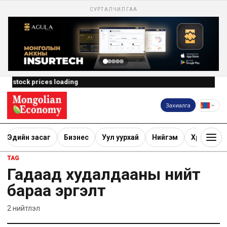
СУРТАЛЧИЛГАА
MSE stock prices loading
Захиалга
Эдийн засаг
Бизнес
Уул уурхай
Нийгэм
Хөрөнгө ору
TAG
Гадаад худалдааны нийт
бараа эргэлт
2
нийтлэл