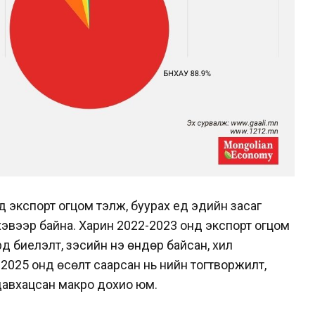
үед экспорт огцом тэлж, буурах үед эдийн засаг
хэвээр байна. Харин 2022-2023 онд экспорт огцом
д биелэлт, зэсийн үнэ өндөр байсан, хил
2025 онд өсөлт саарсан нь үнийн тогтворжилт,
давхацсан макро дохио юм.