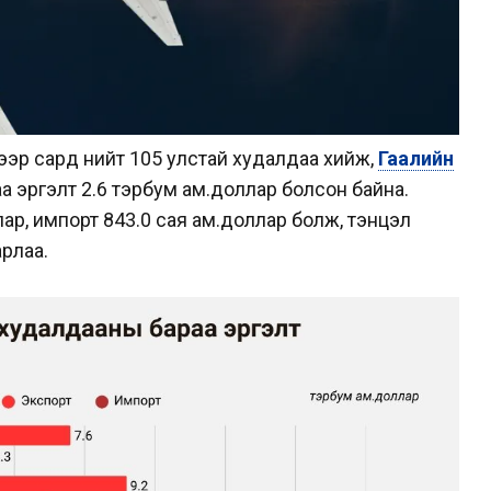
гээр сард нийт 105 улстай худалдаа хийж,
Гаалийн
а эргэлт 2.6 тэрбум ам.доллар болсон байна.
лар, импорт 843.0 сая ам.доллар болж, тэнцэл
арлаа.