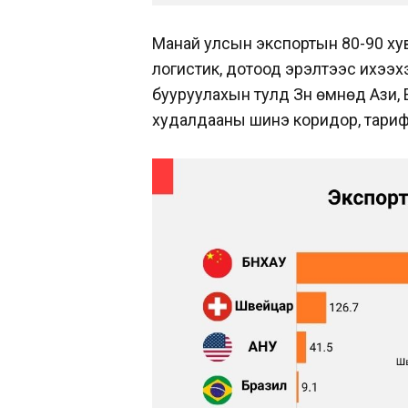
Манай улсын экспортын 80-90 хув
логистик, дотоод эрэлтээс ихээх
бууруулахын тулд Зүүн өмнөд Ази,
худалдааны шинэ коридор, тариф