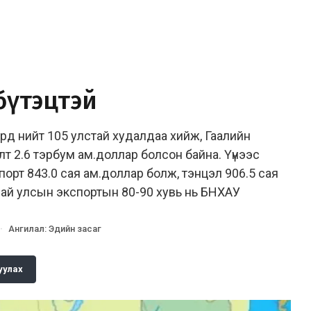
 бүтэцтэй
ард нийт 105 улстай худалдаа хийж, Гаалийн
лт 2.6 тэрбум ам.доллар болсон байна. Үүнээс
порт 843.0 сая ам.доллар болж, тэнцэл 906.5 сая
най улсын экспортын 80-90 хувь нь БНХАУ
·
Ангилал
:
Эдийн засаг
уулах