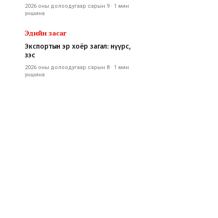
2026 оны долоодугаар сарын 9
·
1 мин
уншина
Эдийн засаг
Экспортын эр хоёр загал: нүүрс,
зэс
2026 оны долоодугаар сарын 8
·
1 мин
уншина