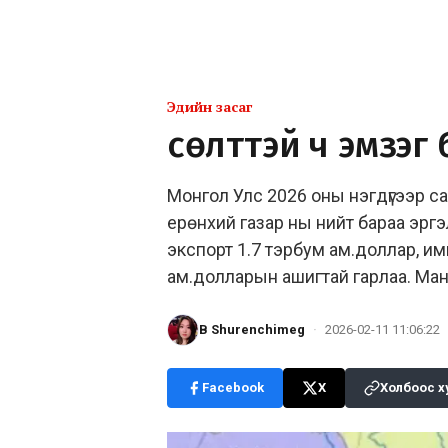
Эдийн засаг
Өсөлттэй ч эмзэг
Монгол Улс 2026 оны нэгдүгээр с
ерөнхий газар ны нийт бараа эргэ
экспорт 1.7 тэрбум ам.доллар, им
ам.долларын ашигтай гарлаа. Ма
B Shurenchimeg
·
2026-02-11 11:06:22
Facebook
X
Холбоос х