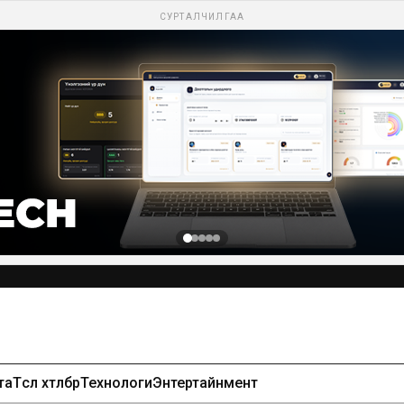
СУРТАЛЧИЛГАА
та
Төсөл хөтөлбөр
Технологи
Энтертайнмент