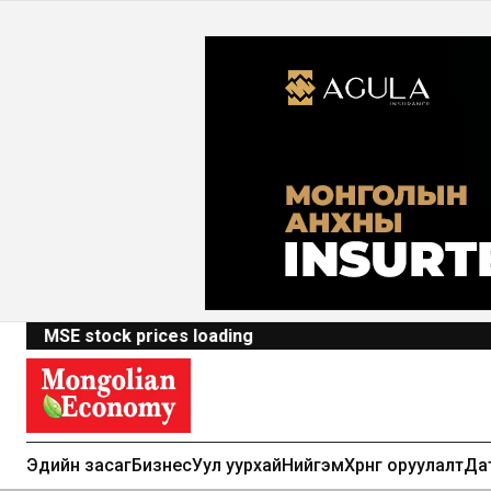
MSE stock prices loading
Эдийн засаг
Бизнес
Уул уурхай
Нийгэм
Хөрөнгө оруулалт
Да