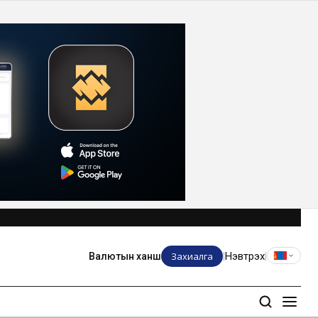
Захиалга
Нэвтрэх
Валютын ханш
|
|