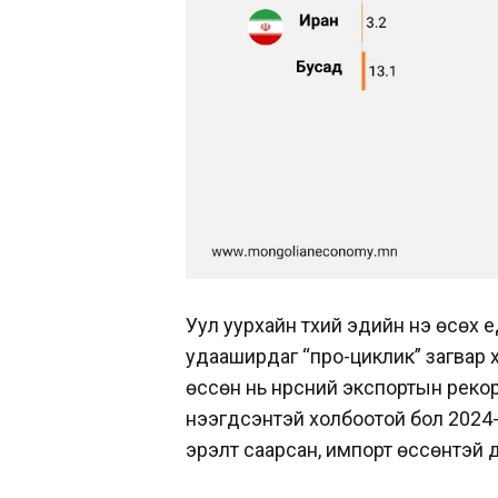
Уул уурхайн түүхий эдийн үнэ өсөх 
удааширдаг “про-циклик” загвар 
өссөн нь нүүрсний экспортын рекор
нээгдсэнтэй холбоотой бол 2024-
эрэлт саарсан, импорт өссөнтэй 