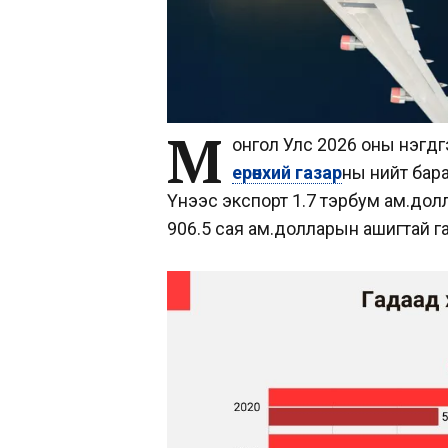
М
онгол Улс 2026 оны нэгдү
ерөнхий газар
ны нийт бара
Үүнээс экспорт 1.7 тэрбум ам.дол
906.5 сая ам.долларын ашигтай г