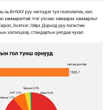
ь нь БНХАУ руу чиглэдэг тул геополитик, хил,
эн хамааралтай. Нэг улсаас хамаарах хамаарлыг
 Европ, Энэтхэг, Ойрх Дорнод руу логистик-
ын хэлэлцээр, стандартын уялдаа чухал.