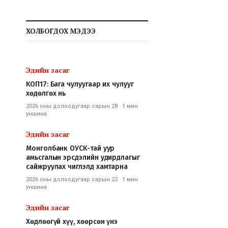
ХОЛБОГДОХ МЭДЭЭ
Эдийн засаг
КОП17: Бага чулуугаар их чулууг
хөдөлгөх нь
2026 оны долоодугаар сарын 28
·
1 мин
уншина
Эдийн засаг
Монголбанк ОУСК-тай уур
амьсгалын эрсдэлийн удирдлагыг
сайжруулах чиглэлд хамтарна
2026 оны долоодугаар сарын 22
·
1 мин
уншина
Эдийн засаг
Хөдлөөгүй хүү, хөөрсөн үнэ