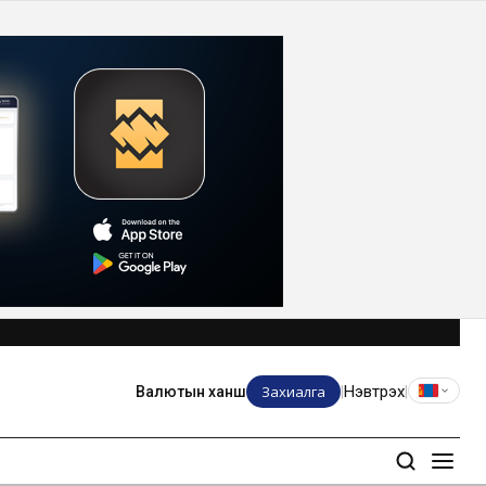
Захиалга
Нэвтрэх
Валютын ханш
|
|