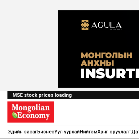
MSE stock prices loading
Эдийн засаг
Бизнес
Уул уурхай
Нийгэм
Хөрөнгө оруулалт
Да