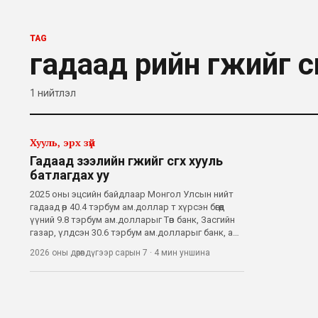
TAG
гадаад өрийн өгөөжийг өс
1
нийтлэл
Хууль, эрх зүй
Гадаад зээлийн өгөөжийг өсгөх хууль
батлагдах уу
2025 оны эцсийн байдлаар Монгол Улсын нийт
гадаад өр 40.4 тэрбум ам.доллар т хүрсэн бөгөөд
үүний 9.8 тэрбум ам.долларыг Төв банк, Засгийн
газар, үлдсэн 30.6 тэрбум ам.долларыг банк, аж
ахуйн нэгжүүд бүрдүүлж байна. Тэр дундаа уул
2026 оны дөрөвдүгээр сарын 7
·
4 мин
уншина
уурхайн болон хувийн сектор гадаад
санхүүжилтийн гол хэрэглэгч болжээ.