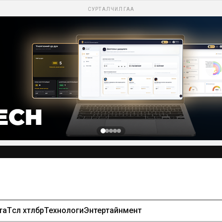
СУРТАЛЧИЛГАА
та
Төсөл хөтөлбөр
Технологи
Энтертайнмент