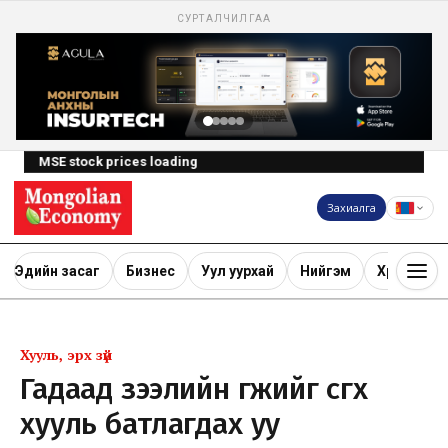
СУРТАЛЧИЛГАА
MSE stock prices loading
Захиалга
Эдийн засаг
Бизнес
Уул уурхай
Нийгэм
Хөрөнгө ору
Хууль, эрх зүй
Гадаад зээлийн өгөөжийг өсгөх
хууль батлагдах уу