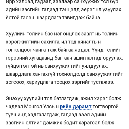
Өөрөөр хэлбэл, гадаад зээлээр санхүүжих төсөл бүр
эдийн засгийн гадаад тэнцэлд эерэг нөлөө үзүүлэх
ёстой гэсэн шаардлага тавигдаж байна.
Хуулийн төслийн бас нэг онцлох заалт нь төслийн
хэрэгжилтийн сахилга, ил тод хяналтын
тогтолцоог чангатгаж байгаа явдал. Үүнд төслийг
гэрээний хугацаанд багтаан ашиглалтад оруулах,
гүйцэтгэлтэй нь санхүүжилтийг уялдуулах,
шаардлага хангахгүй тохиолдолд санхүүжилтийг
зогсоох, хариуцлага тооцох зэргийг тусгажээ.
Энэхүү хуулийн төсөл батлагдаж, ажил хэрэг болж
чадвал Монгол Улсын
өрийн дарамт
тогтвортой
түвшинд хадгалагдаж, гадаад зээл эдийн
засгийн өсөлтийг дэмжих бодит хэрэгсэл болж