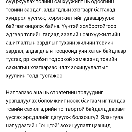
сууцжуулах төслийн санхүүжилт нь одоогийн
төсвийн зардал, алдагдлын хязгаарт багтахад
хүндрэл үүсгэж, хэрэгжилтийг удаашруулж
байгааг онцолж байна. Үүнтэй холбоотойгоор
эдгээр төслийн гадаад зээлийн санхүүжилтийн
ашиглалтын зардлыг тухайн жилийн төсвийн
зардал, алдагдлын тооцоонд уян хатан байдлаар
тусгах, өөрөөр хэлбэл тодорхой хэмжээнд төсвийн
сахилгын хязгаараас чөлөөлөх зохицуулалтыг
хуулийн төсөлд тусгажээ.
Нэг талаас энэ нь стратегийн төслүүдийг
урагшлуулах боломжийг нээж байгаа ч нөгөө талдаа
төсвийн сахилга, өрийн тогтвортой байдалд дарамт
үүсгэх эрсдэлийг дагуулж болзошгүй. Ялангуяа
нэг удаагийн “онцгой” зохицуулалт цаашид