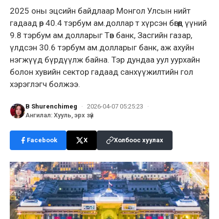
2025 оны эцсийн байдлаар Монгол Улсын нийт
гадаад өр 40.4 тэрбум ам.доллар т хүрсэн бөгөөд үүний
9.8 тэрбум ам.долларыг Төв банк, Засгийн газар,
үлдсэн 30.6 тэрбум ам.долларыг банк, аж ахуйн
нэгжүүд бүрдүүлж байна. Тэр дундаа уул уурхайн
болон хувийн сектор гадаад санхүүжилтийн гол
хэрэглэгч болжээ.
B Shurenchimeg
·
2026-04-07 05:25:23
·
Ангилал
:
Хууль, эрх зүй
Facebook
X
Холбоос хуулах