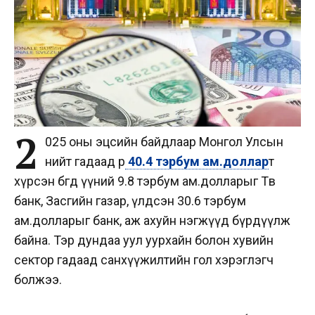
2
025 оны эцсийн байдлаар Монгол Улсын
нийт гадаад өр
40.4 тэрбум ам.доллар
т
хүрсэн бөгөөд үүний 9.8 тэрбум ам.долларыг Төв
банк, Засгийн газар, үлдсэн 30.6 тэрбум
ам.долларыг банк, аж ахуйн нэгжүүд бүрдүүлж
байна. Тэр дундаа уул уурхайн болон хувийн
сектор гадаад санхүүжилтийн гол хэрэглэгч
болжээ.