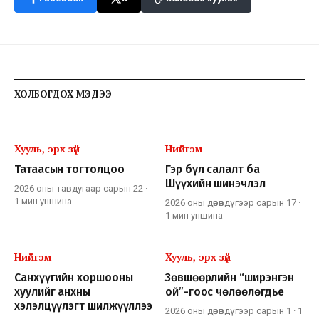
ХОЛБОГДОХ МЭДЭЭ
Хууль, эрх зүй
Нийгэм
Татаасын тогтолцоо
Гэр бүл салалт ба
Шүүхийн шинэчлэл
2026 оны тавдугаар сарын 22
·
1 мин
уншина
2026 оны дөрөвдүгээр сарын 17
·
1 мин
уншина
Нийгэм
Хууль, эрх зүй
Санхүүгийн хоршооны
Зөвшөөрлийн “ширэнгэн
хуулийг анхны
ой”-гоос чөлөөлөгдье
хэлэлцүүлэгт шилжүүллээ
2026 оны дөрөвдүгээр сарын 1
·
1