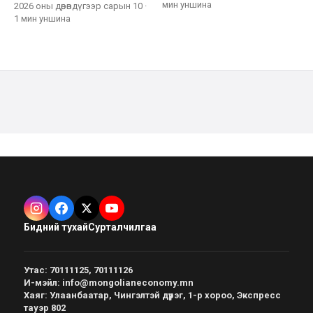
мин
уншина
2026 оны дөрөвдүгээр сарын 10
·
1 мин
уншина
Бидний тухай
Сурталчилгаа
Утас
:
70111125, 70111126
И-мэйл
:
info@mongolianeconomy.mn
Хаяг
:
Улаанбаатар, Чингэлтэй дүүрэг, 1-р хороо, Экспресс
тауэр 802