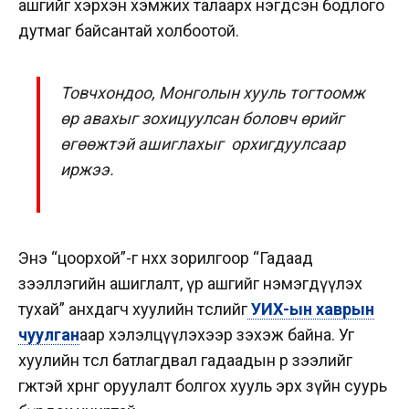
ашгийг хэрхэн хэмжих талаарх нэгдсэн бодлого
дутмаг байсантай холбоотой.
Товчхондоо, Монголын хууль тогтоомж
өр авахыг зохицуулсан боловч өрийг
өгөөжтэй ашиглахыг орхигдуулсаар
иржээ.
Энэ “цоорхой”-г нөхөх зорилгоор “Гадаад
зээллэгийн ашиглалт, үр ашгийг нэмэгдүүлэх
тухай” анхдагч хуулийн төслийг
УИХ-ын хаврын
чуулган
аар хэлэлцүүлэхээр зэхэж байна. Уг
хуулийн төсөл батлагдвал гадаадын өр зээлийг
өгөөжтэй хөрөнгө оруулалт болгох хууль эрх зүйн суурь