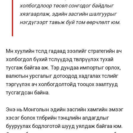
холбогдлоор төсөл сонгодог байдлыг
хязгаарлаж, эдийн засгийн шалгуурыг
нэгдүгээрт тавьж буй том өөрчлөлт юм.
Мөн хуулийн төсөлд гадаад зээлийг стратегийн ач
холбогдол бүхий төслүүдэд төвлөрүүлэх тухай
тусгаж байгаа аж. Тэр дундаа импортыг орлох,
валютын урсгалыг дотоодод хадгалах төслийг
тэргүүлэх ач холбогдолтойд тооцох заалтууд
тусгагдсан байна.
Энэ нь Монголын эдийн засгийн хамгийн эмзэг
хэсэг болох төлбөрийн тэнцлийн алдагдлыг
бууруулах бодлоготой шууд уялдаж байгаа юм.