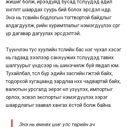
жишиг болж, ирээдүйд бусад төслүүдэд адил
хөнгөлөлт шаардах суурь бий болох эрсдэл өндөр.
Энэ нь төсвийн бодлогын тогтвортой байдлыг
алдагдуулж, өрийн хуримтлалыг нэмэгдүүлэх сөрөг
үр дагавар дагуулах эрсдэлтэй.
Түүнчлэн тус хуулийн төслийн бас нэг чухал хэсэг
нь гадаад зээлээр санхүүжих төслүүдэд тавих
шалгуурыг үндсээр нь шинэчилж буй явдал юм.
Тухайлбал, төсөл бүр эдийн засгийн өгөөжтэй байх,
тодорхой хугацаанд зардлаа нөхөх чадвартай байх,
валютын урсгалд эерэг нөлөө үзүүлэх, импортыг
орлох, эсвэл экспортыг нэмэгдүүлэх зэрэг
шаардлагыг заавал хангах ёстой болж байна.
Энэ нь өмнөх шиг улс төрийн ач