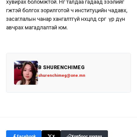
хувирах боломжтой. Нөгөө талдаа гадаад зээлийг
өгөөжтэй болгох зорилготой ч институцийн чадавх,
засаглалын чанар хангалтгүй нөхцөлд сөрөг үр дүн
авчрах магадлалтай юм.
B SHURENCHIMEG
shurenchimeg@one.mn
Facebook
X
Холбоос хуулах