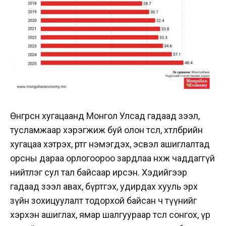
Өнгөрсөн хугацаанд Монгол Улсад гадаад зээл,
тусламжаар хэрэгжиж буй олон төсөл, хөтөлбөрийн
хугацаа хэтрэх, өртөг нэмэгдэх, эсвэл ашиглалтад
орсны дараа орлогоороо зардлаа нөхөж чаддаггүй
нийтлэг сул тал байсаар ирсэн. Хэдийгээр
гадаад зээл авах, бүртгэх, удирдах хууль эрх
зүйн зохицуулалт тодорхой байсан ч түүнийг
хэрхэн ашиглах, ямар шалгуураар төсөл сонгох, үр