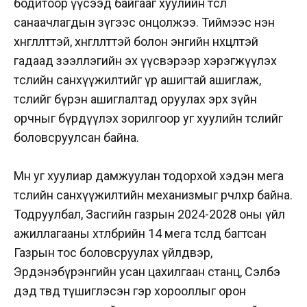
бодитоор үүсээд байгааг хуулийн төсөл
санаачлагдын зүгээс онцолжээ. Тиймээс нэн
хөнгөлөлттэй, хөнгөлөлттэй болон энгийн нөхцөлтэй
гадаад зээллэгийн эх үүсвэрээр хэрэгжүүлэх
төслийн санхүүжилтийг үр ашигтай ашиглаж,
төслийг бүрэн ашиглалтад оруулах эрх зүйн
орчныг бүрдүүлэх зорилгоор уг хуулийн төслийг
боловсруулсан байна.
Мөн уг хуулиар дамжуулан тодорхой хэдэн мега
төслийн санхүүжилтийн механизмыг өөрчлөхөөр байна.
Тодруулбал, Засгийн газрын 2024-2028 оны үйл
ажиллагааны хөтөлбөрийн 14 мега төсөлд багтсан
Газрын тос боловсруулах үйлдвэр,
Эрдэнэбүрэнгийн усан цахилгаан станц, Сэлбэ
дэд төвд түшиглэсэн гэр хорооллыг орон