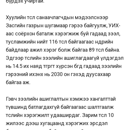
бүрдэх учиртай.
Хуулийн төсөл санаачлагчдын мэдээлснээр
Засгийн газрын шугамаар гэрээ байгуулж, УИХ-
аас соёрхон баталж хэрэгжиж буй гадаад зээл,
тусламжийн нийт 116 төсөл байгаагаас өнөөдрийн
байдлаар ажил хэрэг болж байгаа 89 төсөл байна.
Эдгээр төслийн зээлийн ашиглагдаагүй үлдэгдэл
нь 14.5 их наяд төгрөгт хүрсэн бөгөөд гадаад зээлийн
гэрээний ихэнх нь 2030 он гэхэд дуусахаар
байгаа аж.
Гэвч зээлийн ашиглалтын хэмжээ хангалттай
түвшинд батлагдахгүй байгаагаас шалтгаалж
төслийн хэрэгжилт удааширдаг. Зарим төсөл 10
жилээс дээш хугацаанд хэрэгжих эрсдэл