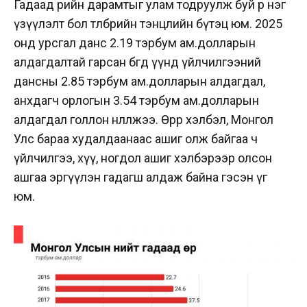
Гадаад өрийн дарамтыг улам тодруулж буй өөр нэг
үзүүлэлт бол төлбөрийн тэнцлийн бүтэц юм. 2025
онд урсгал данс 2.19 тэрбум ам.долларын
алдагдалтай гарсан бөгөөд үүнд үйлчилгээний
дансны 2.85 тэрбум ам.долларын алдагдал,
анхдагч орлогын 3.54 тэрбум ам.долларын
алдагдал голлон нөлөөлжээ. Өөрөөр хэлбэл, Монгол
Улс бараа худалдаанаас ашиг олж байгаа ч
үйлчилгээ, хүү, ногдол ашиг хэлбэрээр олсон
ашгаа эргүүлэн гадагш алдаж байна гэсэн үг
юм.