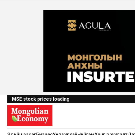
MSE stock prices loading
Эдийн засаг
Бизнес
Уул уурхай
Нийгэм
Хөрөнгө оруулалт
Да