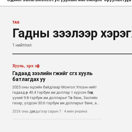
TAG
Гадны зээлээр хэрэг
1
нийтлэл
Хууль, эрх зүй
Гадаад зээлийн өгөөжийг өсгөх хууль
батлагдах уу
2025 оны эцсийн байдлаар Монгол Улсын нийт
гадаад өр 40.4 тэрбум ам.доллар т хүрсэн бөгөөд
үүний 9.8 тэрбум ам.долларыг Төв банк, Засгийн
газар, үлдсэн 30.6 тэрбум ам.долларыг банк, аж
ахуйн нэгжүүд бүрдүүлж байна. Тэр дундаа уул
2026 оны дөрөвдүгээр сарын 7
·
4 мин
уншина
уурхайн болон хувийн сектор гадаад
санхүүжилтийн гол хэрэглэгч болжээ.