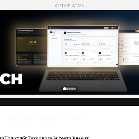
СУРТАЛЧИЛГАА
та
Төсөл хөтөлбөр
Технологи
Энтертайнмент