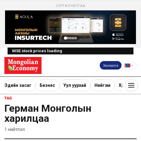
СУРТАЛЧИЛГАА
MSE stock prices loading
Захиалга
Эдийн засаг
Бизнес
Уул уурхай
Нийгэм
Хөрөнгө ору
TAG
Герман Монголын
харилцаа
1
нийтлэл