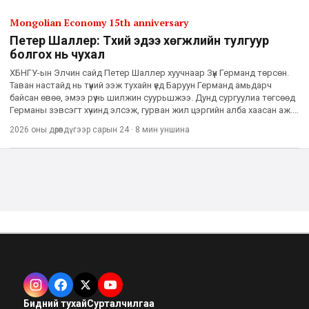
Mongolian Economy 15th anniversary
Петер Шаллер: Түүхий эдээ хөгжлийн тулгуур
болгох нь чухал
ХБНГУ-ын Элчин сайд Петер Шаллер хуучнаар Зүүн Германд төрсөн.
Таван настайд нь түүний ээж тухайн үед Баруун Германд амьдарч
байсан өвөө, эмээ рүү нь шилжин суурьшжээ. Дунд сургуулиа төгсөөд
Германы зэвсэгт хүчинд элсэж, гурван жил цэргийн алба хаасан аж.
Үүний дараа нь тэрбээр Нордрайн-Вэстфален му
2026 оны дөрөвдүгээр сарын 24
·
8 мин
уншина
Бидний тухай
Сурталчилгаа