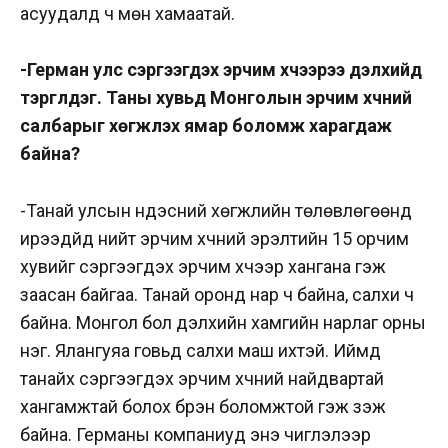
асуудалд ч мөн хамаатай.
-Герман улс сэргээгдэх эрчим хүчээрээ дэлхийд
тэргүүлдэг. Таны хувьд Монголын эрчим хүчний
салбарыг хөгжүүлэх ямар боломж харагдаж
байна?
-Танай улсын үндэсний хөгжлийн төлөвлөгөөнд
ирээдүйд нийт эрчим хүчний эрэлтийн 15 орчим
хувийг сэргээгдэх эрчим хүчээр хангана гэж
заасан байгаа. Танай оронд нар ч байна, салхи ч
байна. Монгол бол дэлхийн хамгийн нарлаг орны
нэг. Ялангуяа говьд салхи маш ихтэй. Иймд
танайх сэргээгдэх эрчим хүчний найдвартай
хангамжтай болох бүрэн боломжтой гэж үзэж
байна. Германы компаниуд энэ чиглэлээр