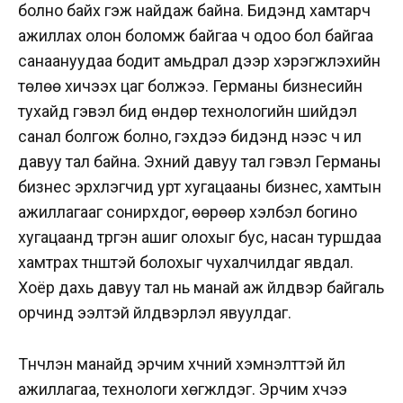
болно байх гэж найдаж байна. Бидэнд хамтарч
ажиллах олон боломж байгаа ч одоо бол байгаа
санаануудаа бодит амьдрал дээр хэрэгжүүлэхийн
төлөө хичээх цаг болжээ. Германы бизнесийн
тухайд гэвэл бид өндөр технологийн шийдэл
санал болгож болно, гэхдээ бидэнд үүнээс ч илүү
давуу тал байна. Эхний давуу тал гэвэл Германы
бизнес эрхлэгчид урт хугацааны бизнес, хамтын
ажиллагааг сонирхдог, өөрөөр хэлбэл богино
хугацаанд түргэн ашиг олохыг бус, насан туршдаа
хамтрах түнштэй болохыг чухалчилдаг явдал.
Хоёр дахь давуу тал нь манай аж үйлдвэр байгаль
орчинд ээлтэй үйлдвэрлэл явуулдаг.
Түүнчлэн манайд эрчим хүчний хэмнэлттэй үйл
ажиллагаа, технологи хөгжүүлдэг. Эрчим хүчээ