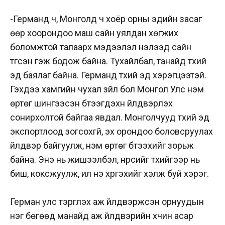
-Германд ч, Монголд ч хоёр орны эдийн засаг
өөр хоорондоо маш сайн уялдан хөгжих
боломжтой талаарх мэдээлэл нэлээд сайн
түгсэн гэж бодож байна. Тухайлбал, танайд түүхий
эд баялаг байна. Германд түүхий эд хэрэгцээтэй.
Гэхдээ хамгийн чухал зүйл бол Монгол Улс нэмүү
өртөг шингээсэн бүтээгдэхүүн үйлдвэрлэх
сонирхолтой байгаа явдал. Монголчууд түүхий эд
экспортлоод зогсохгүй, эх орондоо боловсруулах
үйлдвэр байгуулж, нэмүү өртөг бүтээхийг зорьж
байна. Энэ нь жишээлбэл, нүүрсийг түүхийгээр нь
биш, коксжуулж, илүү үнэ хүргэхийг хэлж буй хэрэг.
Герман улс тэргүүлэх аж үйлдвэржсэн орнуудын
нэг бөгөөд манайд аж үйлдвэрийн хүчин асар