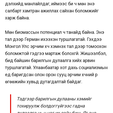
дэлхийд манлайлдаг, иймээс би ч мөн энэ
салбарт хамтран ажиллах сайхан боломжийг
харж байна.
Мөн биомассын потенциал ч танайд байна. Энэ
тал дээр Герман ихээхэн туршлагатай. Гэхдээ
Монгол Улс эрчим хүч хэмнэх тал дээр томоохон
боломжтой гэдгээ мартаж болохгүй. Жишээлбэл,
бид байшин барилгын дулаалга хийх арвин
туршлагатай. Улаанбаатар хот дахь социализмын
үед баригдсан олон орон сууц эрчим хүчний үр
өгөөжийн хувьд дутагдалтай байдаг.
Тэдгээр барилгын дулааны хэмийг
тохируулж болдоггүйгээс гадна
дулаалга нь ч нэг их сайн биш. Яг энэ