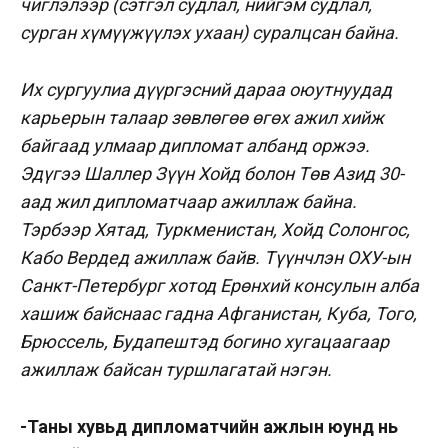
чиглэлээр (сэтгэл судлал, нийгэм судлал,
сурган хүмүүжүүлэх ухаан) суралцсан байна.
Их сургуулиа дүүргэсний дараа оюутнуудад
карьерын талаар зөвлөгөө өгөх ажил хийж
байгаад улмаар дипломат албанд оржээ.
Эдүгээ Шаллер Зүүн Хойд болон Төв Азид 30-
аад жил дипломатчаар ажиллаж байна.
Тэрбээр Хятад, Туркменистан, Хойд Солонгос,
Кабо Вердед ажиллаж байв. Түүнчлэн ОХУ-ын
Санкт-Петербург хотод Ерөнхий консулын алба
хашиж байснаас гадна Афганистан, Куба, Того,
Брюссель, Будапештэд богино хугацаагаар
ажиллаж байсан туршлагатай нэгэн.
-Таны хувьд дипломатчийн ажлын юунд нь