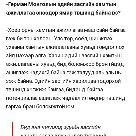
-Герман Монголын эдийн засгийн хамтын
ажиллагаа өнөөдөр ямар түвшинд байна вэ?
-Хоёр орны хамтын ажиллагаа маш сайн байгаа
гэж би түрүүн хэлсэн. Улс төр, соёл, шинжлэх
ухааны хамтын ажиллагааны хувьд гомдоллох
зүйл үнэхээр алга. Харин эдийн засгийн хамтын
ажиллагааны хувьд бид боломжоо бүрэн гүйцэд
ашиглаж чадахгүй байна гэж талууд аль аль нь
үзэж байна. Эдийн засгийн харилцаа тодорхой
түвшинд хөгжиж байгаа, бидэнд байгаа
потенциалаа ашиглаж чадвал илүү өндөр түвшинд
гаргах бүрэн боломжтой юм.
Бид энэ чиглэлд эдийн засгийн
харилцаагаа илүү өндөр түвшинд