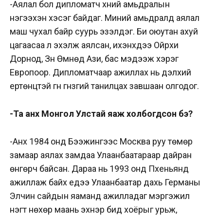
-Аялал бол дипломатч хүний амьдралын
нэгээхэн хэсэг байдаг. Миний амьдралд аялал
маш чухал байр суурь эзэлдэг. Би оюутан ахуй
цагаасаа л эхэлж аялсан, ихэнхдээ Ойрхи
Дорнод, Зүүн Өмнөд Ази, бас мэдээж хэрэг
Европоор. Дипломатчаар ажиллах нь дэлхий
ертөнцтэй гүн гүнзгий танилцах завшаан олгодог.
-Та анх Монгол Улстай яаж холбогдсон бэ?
-Анх 1984 онд Бээжингээс Москва руу төмөр
замаар аялах замдаа Улаанбаатараар дайран
өнгөрч байсан. Дараа нь 1993 онд Пхеньянд
ажиллаж байх үедээ Улаанбаатар дахь Германы
Элчин сайдын яаманд ажилладаг мэргэжил
нэгт нөхөр маань эхнэр бид хоёрыг урьж,