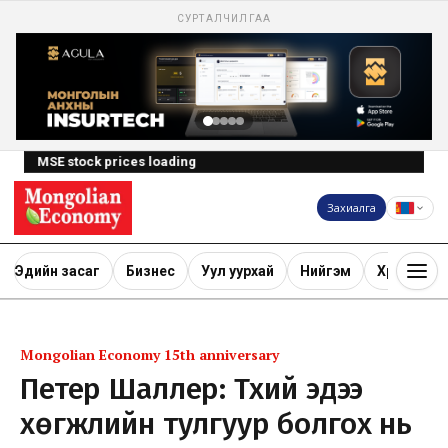
СУРТАЛЧИЛГАА
MSE stock prices loading
Захиалга
Эдийн засаг
Бизнес
Уул уурхай
Нийгэм
Хөрөнгө ору
Mongolian Economy 15th anniversary
Петер Шаллер: Түүхий эдээ
хөгжлийн тулгуур болгох нь