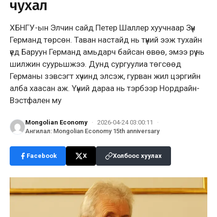
чухал
ХБНГУ-ын Элчин сайд Петер Шаллер хуучнаар Зүүн
Германд төрсөн. Таван настайд нь түүний ээж тухайн
үед Баруун Германд амьдарч байсан өвөө, эмээ рүү нь
шилжин суурьшжээ. Дунд сургуулиа төгсөөд
Германы зэвсэгт хүчинд элсэж, гурван жил цэргийн
алба хаасан аж. Үүний дараа нь тэрбээр Нордрайн-
Вэстфален му
Mongolian Economy
·
2026-04-24 03:00:11
·
Ангилал
:
Mongolian Economy 15th anniversary
Facebook
X
Холбоос хуулах