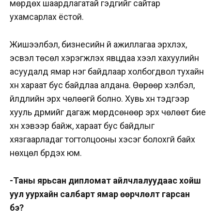
мөрдөх шаардлагатай гэдгийг сайтар
ухамсарлах ёстой.
Жишээлбэл, бизнесийн үй ажиллагаа эрхлэх,
эсвэл төсөл хэрэгжүүлэх явцдаа хээл хахуулийн
асуудалд ямар нэг байдлаар холбогдвол тухайн
хүн хараат бус байдлаа алдана. Өөрөөр хэлбэл,
үйлдлийн эрх чөлөөгүй болно. Хувь хүн тэдгээр
хууль дүрмийг дагаж мөрдсөнөөр эрх чөлөөт бие
хүн хэвээр байж, хараат бус байдлыг
хязгаарладаг тогтолцооны хэсэг болохгүй байх
нөхцөл бүрдэх юм.
-Таны ярьсан дипломат айлчлалуудаас хойш
уул уурхайн салбарт ямар өөрчлөлт гарсан
бэ?