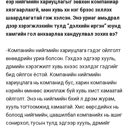
үеэр нийгмийн хариуцлагыг зөвхөн компаниар
хязгаарлахгүй, мөн хувь хүн нэг бүрээс эхлүүлэх
шаардлагатай гэж хэлсэн. Энэ уриаг амьдрал
дээр хэрэгжүүлэхийн тулд “дэлхийн иргэн” юунд
хамгийн гол анхаарлаа хандуулвал зохих вэ?
-Компанийн нийгмийн хариуцлага гэдэг ойлголт
өнөөдрийн уриа болсон. Гэхдээ эдгээр хууль,
дүрмийн хэрэгжилт хувь хүнээс эхэлдэг гэдгийг
бид ойлгох ёстой. Компанийн нийгмийн
хариуцлага нь компанид бус, харин компанийн
нэрийн өмнөөс ажиллаж буй хувь хүмүүст хамаатай
ойлголт. Энэ нь нийгмийн бүхий л дүрэм журам,
хууль тогтоомжид хамаатай. Хүмүүс өөрсдийнх нь
болоод нийгмийн, цаашилбал компанийх нь ашиг
сонирхол, тусын тулд эдгээр хууль, дүрмийг