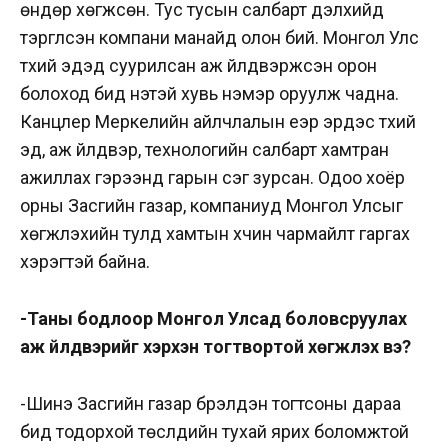
өндөр хөгжсөн. Тус тусын салбарт дэлхийд
тэргүүлсэн компани манайд олон бий. Монгол Улс
түүхий эдэд суурилсан аж үйлдвэржсэн орон
болоход бид үнэтэй хувь нэмэр оруулж чадна.
Канцлер Меркелийн айлчлалын үеэр эрдэс түүхий
эд, аж үйлдвэр, технологийн салбарт хамтран
ажиллах гэрээнд гарын үсэг зурсан. Одоо хоёр
орны Засгийн газар, компаниуд Монгол Улсыг
хөгжүүлэхийн тулд хамтын хүчин чармайлт гаргах
хэрэгтэй байна.
-Таны бодлоор Монгол Улсад боловсруулах
аж үйлдвэрийг хэрхэн тогтвортой хөгжүүлэх вэ?
-Шинэ Засгийн газар бүрэлдэн тогтсоны дараа
бид тодорхой төслүүдийн тухай ярих боломжтой