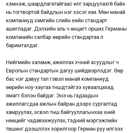
хэмнэж, шаардлагатайгаас илүүг зарцуулахгүй байх
нь тогтвортой байдлын нэг хэсэг юм. Мөн манай
компаниуд хамгийн сүүлийн үеийн стандарт
ашигладаг. Дэлхийн аль ч өнцөгт орших Германы
компанийн салбар өөрийн стандартаа л
баримталдаг.
Нийгмийн халамж, ажиллах хүчний асуудлыг ч
Европын стандартын дагуу шийдвэрлэдэг. Өөр
бас нэг давуу тал гэвэл манай компаниуд
өөрийн ноу-хаугаа түншүүдтэйгээ хуваалцахад
ямагт бэлэн байдаг. Энэ нь гадаадын
ажиллагсдаа ажлын байран дээрх сургалтад
хамруулах, эсвэл түнш байгууллагынхаа хүний
нөөцийг чадавхижуулах, тэдний мэргэжлийн
түвшинг дээшлүүлэх зорилгоор Герман руу илгээх