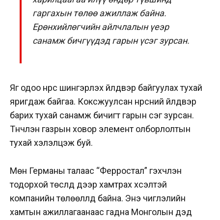
гаргахын төлөө ажиллаж байна.
Ерөнхийлөгчийн айлчлалын үеэр
санамж бичгүүдэд гарын үсэг зурсан.
Яг одоо нүүрс шингэрүүлэх үйлдвэр байгуулах тухай
яригдаж байгаа. Коксжуулсан нүүрсний үйлдвэр
барих тухай санамж бичигт гарын үсэг зурсан.
Түүнчлэн газрын ховор элемент олборлолтын
тухай хэлэлцэж буй.
Мөн Германы талаас “Ферростал” гэхчлэн
тодорхой төслүүд дээр хамтрах хүсэлтэй
компанийн төлөөллүүд байна. Энэ чиглэлийн
хамтын ажиллагаанаас гадна Монголын дэд