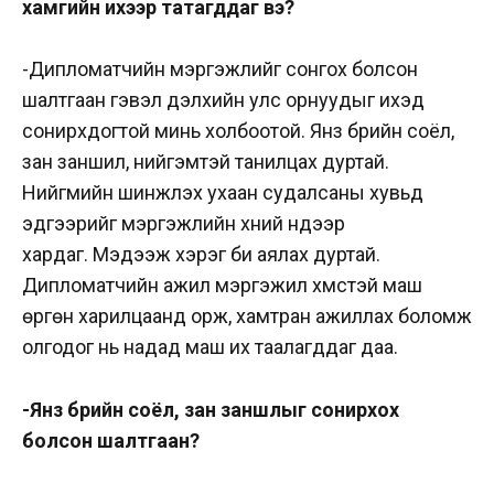
хамгийн ихээр татагддаг вэ?
-Дипломатчийн мэргэжлийг сонгох болсон
шалтгаан гэвэл дэлхийн улс орнуудыг ихэд
сонирхдогтой минь холбоотой. Янз бүрийн соёл,
зан заншил, нийгэмтэй танилцах дуртай.
Нийгмийн шинжлэх ухаан судалсаны хувьд
эдгээрийг мэргэжлийн хүний нүдээр
хардаг.
Мэдээж хэрэг би аялах дуртай.
Дипломатчийн ажил мэргэжил хүмүүстэй маш
өргөн харилцаанд орж, хамтран ажиллах боломж
олгодог нь надад маш их таалагддаг даа.
-Янз бүрийн соёл, зан заншлыг сонирхох
болсон шалтгаан?