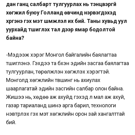
дан ганц салбарт тулгуурлах нь тэнцвэргүй
хөгжил буюу Голланд өвчинд нэрвэгдэхэд
хүргэнэ гэх мэт шүүмжлэл их бий. Таны хувьд уул
уурхайд түшиглэх тал дээр ямар бодолтой
байна?
-Мэдээж хэрэг Монгол байгалийн баялагтаа
түшиглэнэ. Гэхдээ та бүхэн эдийн засгаа баялагтаа
тулгуурлан, төрөлжүүлэн хөгжүүлэх хэрэгтэй.
Монголд хөгжлийн түвшинг нь ахиулах
шаарлагатай эдийн засгийн салбар олон байна.
Жишээ нь, хөдөө аж ахуйд гэхэд л мал аж ахуй,
газар тариаланд шинэ арга барил, технологи
нэвтрүүлэх гэх мэт хөгжлийн орон зай хангалттай
бий.