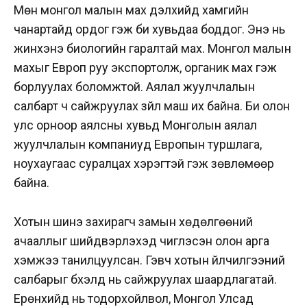
Мөн монгол малын мах дэлхийд хамгийн
чанартайд ордог гэж би хувьдаа боддог. Энэ нь
жинхэнэ биологийн гаралтай мах. Монгол малын
махыг Европ руу экспортолж, органик мах гэж
борлуулах боломжтой. Аялал жуулчлалын
салбарт ч сайжруулах зүйл маш их байна. Би олон
улс орноор аялсны хувьд Монголын аялал
жуулчлалын компаниуд Европын туршлага,
ноухаугаас суралцах хэрэгтэй гэж зөвлөмөөр
байна.
Хотын шинэ захирагч замын хөдөлгөөний
ачааллыг шийдвэрлэхэд чиглэсэн олон арга
хэмжээ танилцуулсан. Гэвч хотын үйлчилгээний
салбарыг бүхэлд нь сайжруулах шаардлагатай.
Ерөнхийд нь тодорхойлвол, Монгол Улсад