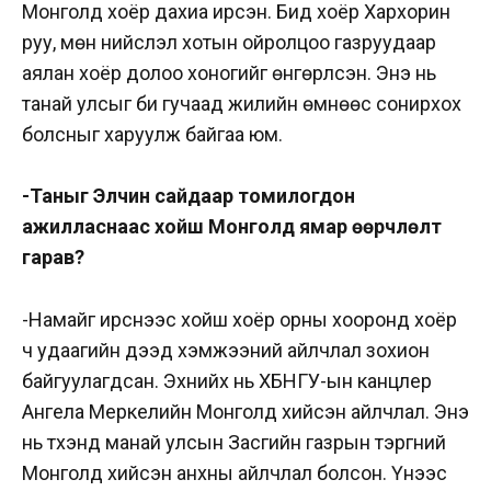
Монголд хоёр дахиа ирсэн. Бид хоёр Хархорин
руу, мөн нийслэл хотын ойролцоо газруудаар
аялан хоёр долоо хоногийг өнгөрүүлсэн. Энэ нь
танай улсыг би гучаад жилийн өмнөөс сонирхох
болсныг харуулж байгаа юм.
-Таныг Элчин сайдаар томилогдон
ажилласнаас хойш Монголд ямар өөрчлөлт
гарав?
-Намайг ирснээс хойш хоёр орны хооронд хоёр
ч удаагийн дээд хэмжээний айлчлал зохион
байгуулагдсан. Эхнийх нь ХБНГУ-ын канцлер
Ангела Меркелийн Монголд хийсэн айлчлал. Энэ
нь түүхэнд манай улсын Засгийн газрын тэргүүний
Монголд хийсэн анхны айлчлал болсон. Үүнээс