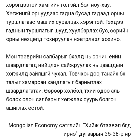
хэрэгцээтэй хамгийн гол зүйл бол ноу-хау.
Хөгжингүй орнуудаас гадна бусад гадаад орны
туршлагаас маш их суралцах хэрэгтэй. Гэхдээ
гаднын туршлагыг шууд хуулбарлах бус, өөрийн
орны нөхцөлд тохируулан нэвтрүүлвэл зохино.
Мөн тээврийн салбарыг бүхэлд нь орчин үеийн
шаардлагад нийцүүлэн сайжруулах нь цаашдын
хөгжилд зайлшгүй чухал. Товчхондоо, танайх бүх
талыг хамарсан хандлагыг баримтлах
шаардлагатай. Өөрөөр хэлбэл, түүхий эдээ аль
болох олон салбарыг хөгжүүлэх суурь болгон
ашиглах ёстой.
Mongolian Economy сэтгүүлийн “Хийж бүтээвэл бүгд
ирнэ” дугаарын 35-38-р нүүр