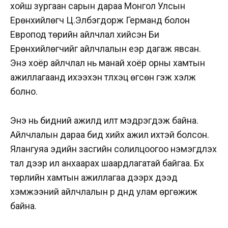
хойш зургаан сарын дараа Монгол Улсын
Ерөнхийлөгч Ц.Элбэгдорж Германд болон
Европод төрийн айлчлал хийсэн Би
Ерөнхийлөгчийг айлчлалын үеэр дагаж явсан.
Энэ хоёр айлчлал нь манай хоёр орны хамтын
ажиллагаанд ихээхэн түлхэц өгсөн гэж хэлж
болно.
Энэ нь бидний ажилд илт мэдрэгдэж байна.
Айлчлалын дараа бид хийх ажил ихтэй болсон.
Ялангуяа эдийн засгийн солилцоогоо нэмэгдүүлэх
тал дээр илүү анхаарах шаардлагатай байгаа. Бүх
төрлийн хамтын ажиллагаа дээрх дээд
хэмжээний айлчлалын үр дүнд улам өргөжиж
байна.