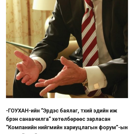
-ГОУХАН-ийн “Эрдэс баялаг, түүхий эдийн иж
бүрэн санаачилга” хөтөлбөрөөс зарласан
“Компанийн нийгмийн хариуцлагын форум”-ын