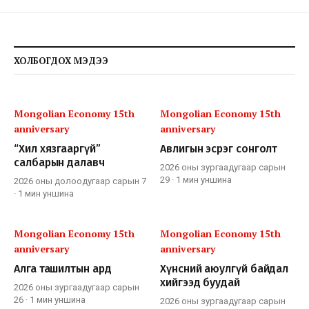
ХОЛБОГДОХ МЭДЭЭ
Mongolian Economy 15th
Mongolian Economy 15th
anniversary
anniversary
“Хил хязгааргүй”
Авлигын эсрэг сонголт
салбарын далавч
2026 оны зургаадугаар сарын
29
·
1 мин
уншина
2026 оны долоодугаар сарын 7
·
1 мин
уншина
Mongolian Economy 15th
Mongolian Economy 15th
anniversary
anniversary
Алга ташилтын ард
Хүнсний аюулгүй байдал
хийгээд буудай
2026 оны зургаадугаар сарын
26
·
1 мин
уншина
2026 оны зургаадугаар сарын