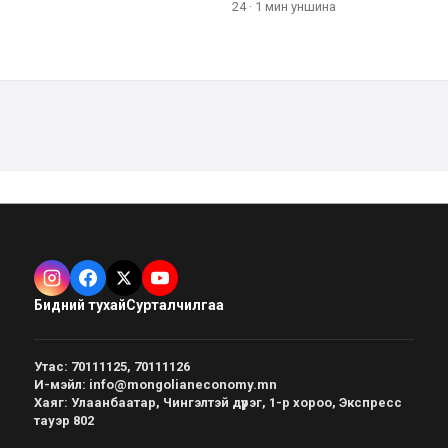
24
·
1 мин
уншина
Бидний тухай
Сурталчилгаа
Утас
:
70111125, 70111126
И-мэйл
:
info@mongolianeconomy.mn
Хаяг
:
Улаанбаатар, Чингэлтэй дүүрэг, 1-р хороо, Экспресс
тауэр 802