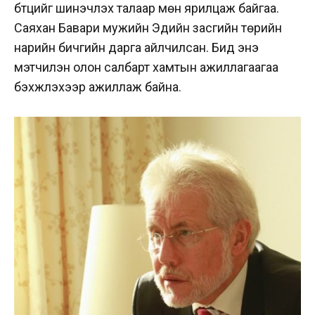
бүтцийг шинэчлэх талаар мөн ярилцаж байгаа.
Саяхан Бавари мужийн Эдийн засгийн төрийн
нарийн бичгийн дарга айлчилсан. Бид энэ
мэтчилэн олон салбарт хамтын ажиллагаагаа
бэхжүүлэхээр ажиллаж байна.