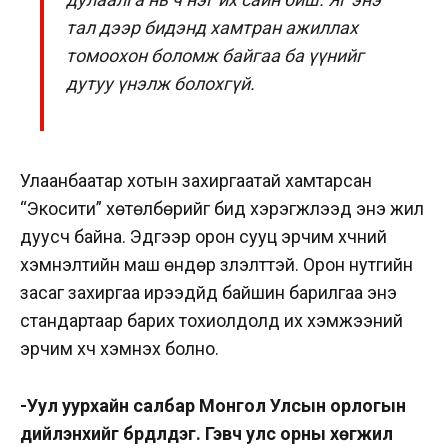
тал дээр бидэнд хамтран ажиллах
томоохон боломж байгаа ба үүнийг
дутуу үнэлж болохгүй.
Улаанбаатар хотын захиргаатай хамтарсан
“Экосити” хөтөлбөрийг бид хэрэгжүүлээд энэ жил
дуусч байна. Эдгээр орон сууц эрчим хүчний
хэмнэлтийн маш өндөр үзүүлэлттэй. Орон нутгийн
засаг захиргаа ирээдүйд байшин барилгаа энэ
стандартаар барих тохиолдолд их хэмжээний
эрчим хүч хэмнэх болно.
-Уул уурхайн салбар Монгол Улсын орлогын
дийлэнхийг бүрдүүлдэг. Гэвч улс орны хөгжил