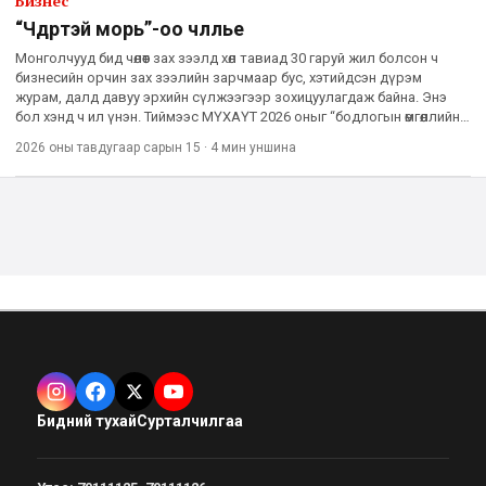
Бизнес
“Чөдөртэй морь”-оо чөлөөлье
Монголчууд бид чөлөөт зах зээлд хөл тавиад 30 гаруй жил болсон ч
бизнесийн орчин зах зээлийн зарчмаар бус, хэтийдсэн дүрэм
журам, далд давуу эрхийн сүлжээгээр зохицуулагдаж байна. Энэ
бол хэнд ч ил үнэн. Тиймээс МҮХАҮТ 2026 оныг “бодлогын өмгөөллийн
жил” хэмээн зарлаж, чөлөөт зах зээл дэ
2026 оны тавдугаар сарын 15
·
4 мин
уншина
Бидний тухай
Сурталчилгаа