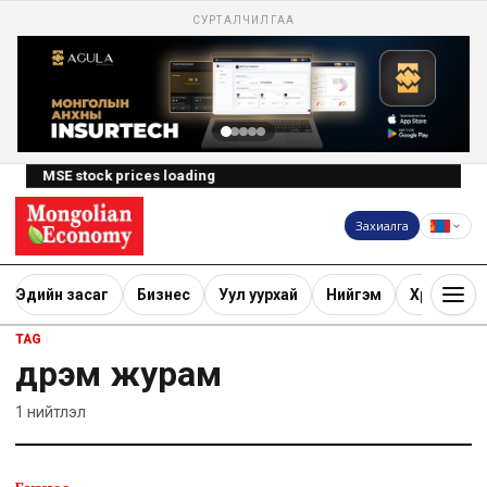
СУРТАЛЧИЛГАА
MSE stock prices loading
Захиалга
Эдийн засаг
Бизнес
Уул уурхай
Нийгэм
Хөрөнгө ору
TAG
дүрэм журам
1
нийтлэл