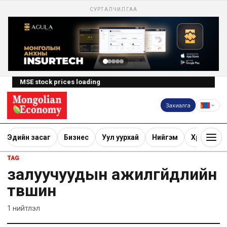
СУРТАЛЧИЛГАА
MSE stock prices loading
Захиалга
Эдийн засаг
Бизнес
Уул уурхай
Нийгэм
Хөрөнгө ору
TAG
залуучуудын ажилгүйдлийн
түвшин
1
нийтлэл