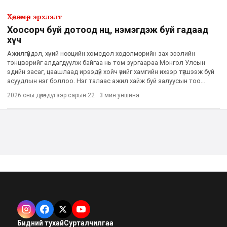
Хөдөлмөр эрхлэлт
Хоосорч буй дотоод нөөц, нэмэгдэж буй гадаад
хүч
Ажилгүйдэл, хүний нөөцийн хомсдол хөдөлмөрийн зах зээлийн
тэнцвэрийг алдагдуулж байгаа нь том зургаараа Монгол Улсын
эдийн засаг, цаашлаад ирээдүй хойч үеийг хамгийн ихээр түгшээж буй
асуудлын нэг боллоо. Нэг талаас ажил хайж буй залуусын тоо
буурахгүй байгаа бол нөгөө талд ажлын байрны тодорхой хэс
2026 оны дөрөвдүгээр сарын 22
·
3 мин
уншина
Бидний тухай
Сурталчилгаа