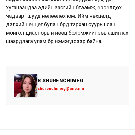
хугацаандаа эдийн засгийн бүтээмж, өрсөлдөх
чадварт шууд нөлөөлөх юм. Ийм нөхцөлд
дэлхийн өнцөг булан бүрд тархан суурьшсан
монгол диаспорын нөөц боломжийг зөв ашиглах
шаардлага улам бүр нэмэгдсээр байна.
B SHURENCHIMEG
shurenchimeg@one.mn