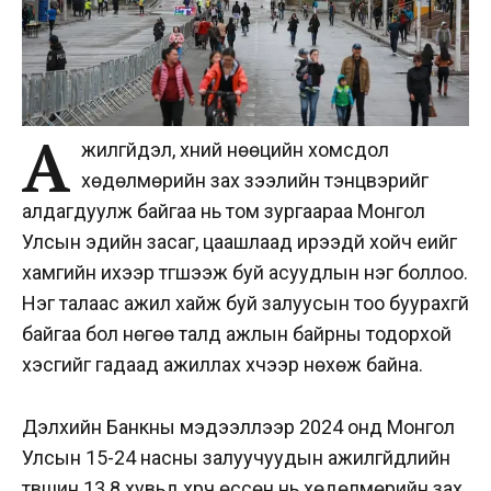
А
жилгүйдэл, хүний нөөцийн хомсдол
хөдөлмөрийн зах зээлийн тэнцвэрийг
алдагдуулж байгаа нь том зургаараа Монгол
Улсын эдийн засаг, цаашлаад ирээдүй хойч үеийг
хамгийн ихээр түгшээж буй асуудлын нэг боллоо.
Нэг талаас ажил хайж буй залуусын тоо буурахгүй
байгаа бол нөгөө талд ажлын байрны тодорхой
хэсгийг гадаад ажиллах хүчээр нөхөж байна.
Дэлхийн Банкны мэдээллээр 2024 онд Монгол
Улсын 15-24 насны залуучуудын ажилгүйдлийн
түвшин 13.8 хувьд хүрч өссөн нь хөдөлмөрийн зах