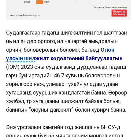
Судалгаагаар гадагш шилжилтийн гол шалтгаан
нь илүү өндөр орлого, илүү чанартай амьдралын
орчин, боловсролын боломж бөгөөд
Олон
улсын шил
жилт хөдөлгөөний байгууллагын
(IOM) 2023 оны судалгаанд дурдсанаар гадагш
гарч буй иргэдийн 46.7 хувь нь боловсролын
зорилгоор явж, улмаар тухайн улсдаа удаан
хугацаанд суурьших хандлагатай байна. Өөрөөр
хэлбэл, түр хугацааны шилжилт байхаа больж,
байнгын “оюуны дайжилт” болон хувирч байна.
Энэ урсгалын хамгийн тод жишээ нь БНСУ-д
оршин сууж буй 55 мянга орчим монгол иргэд