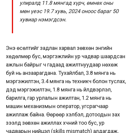
улиралд 11.8 мянгад хүрч, өмнөх оны
мөн үеэс 19.7 хувь, 2024 оноос бараг 50
хувиар нэмэгдсэн.
Энэ өсөлтийг задлан харвал зөвхөн энгийн
хөдөлмөр бус, мэргэжлийн ур чадвар шаардсан
ажлын байрыг ч гадаад ажилтнуудаар нөхөж
буй нь анзаарагдана. Тухайлбал, 3.8 мянга нь
мэргэжилтэн, 3.4 мянга нь техникч болон туслах,
дэд мэргэжилтэн, 1.8 мянга нь үйлдвэрлэл,
барилга, гар урлалын ажилтан, 1.2 мянга нь
машин механизмын оператор, угсрагчаар
ажиллаж байна. Өөрөөр хэлбэл, дотоодын зах
зээлд зөвхөн ажиллах хүчний тоо бус, ур
чадварын нийцэл (skills mismatch) алдагдаж,