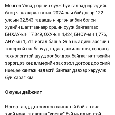
Монгол Улсад оршин сууж буй гадаад иргэдийн
бүтэц ч анхаарал татна. 2024 оны байдлаар 132
улсын 32,543 гадаадын иргэн албан болон
хувийн шалтгаанаар оршин сууж байгаагаас
БНХАУ-ын 17,849, ОХУ-ын 4,424, БНСУ-ын 1,776,
АНУ-ын 1,511 иргэд байна. Энэ нь эдийн засгийн
тодорхой салбарууд гадаад ажиллах хүч, хөрөнгө,
технологитой шууд холбогдож байгааг илтгэхийн
зэрэгцээ хөдөлмөрийн зах зээл дотооддоо хүний
нөөцөө хангаж чадахгүй байгааг давхар харуулж
буй хэрэг юм.
Оюуны дайжилт
Нөгөө талд, дотооддоо хангалтгүй байгаа энэ
хүний нөөц гадагшаа “урсаж” буй нь илүү ноцтой