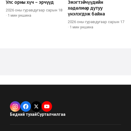
Улс орны хүч – эрчүүд
Эмэгтэйчүүдийн
хөдөлмөр дутуу
2026 оны гуравдугаар сарын 18
үнэлэгдэж байна
·
1 мин
уншина
2026 оны гуравдугаар сарын 17
·
1 мин
уншина
Бидний тухай
Сурталчилгаа