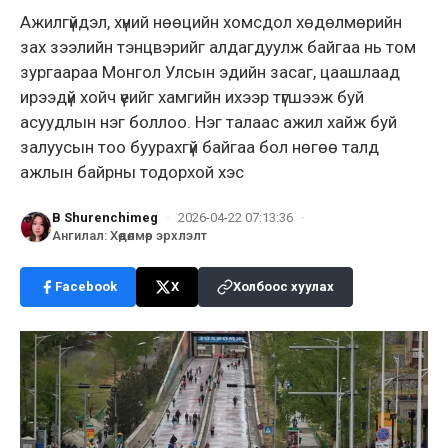
Ажилгүйдэл, хүний нөөцийн хомсдол хөдөлмөрийн
зах зээлийн тэнцвэрийг алдагдуулж байгаа нь том
зургаараа Монгол Улсын эдийн засаг, цаашлаад
ирээдүй хойч үеийг хамгийн ихээр түгшээж буй
асуудлын нэг боллоо. Нэг талаас ажил хайж буй
залуусын тоо буурахгүй байгаа бол нөгөө талд
ажлын байрны тодорхой хэс
B Shurenchimeg
·
2026-04-22 07:13:36
·
Ангилал
:
Хөдөлмөр эрхлэлт
Facebook
X
Холбоос хуулах