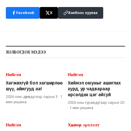
Facebook
X
Холбоос хуулах
ХОЛБОГДОХ МЭДЭЭ
Нийгэм
Нийгэм
Хөгжихгүй бол хөгширлөө
Хиймэл оюуныг ашиглах
шүү, аймгууд аа!
хурд, ур чадвараар
өрсөлдөх цаг айсуй
2026 оны дөрөвдүгээр сарын 3
·
1
мин
уншина
2026 оны гуравдугаар сарын 20
·
1 мин
уншина
Нийгэм
Хөдөлмөр эрхлэлт