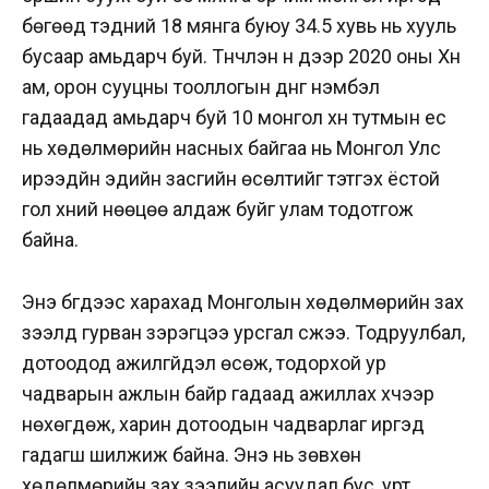
бөгөөд тэдний 18 мянга буюу 34.5 хувь нь хууль
бусаар амьдарч буй. Түүнчлэн үүн дээр 2020 оны Хүн
ам, орон сууцны тооллогын дүнг нэмбэл
гадаадад амьдарч буй 10 монгол хүн тутмын ес
нь хөдөлмөрийн насных байгаа нь Монгол Улс
ирээдүйн эдийн засгийн өсөлтийг тэтгэх ёстой
гол хүний нөөцөө алдаж буйг улам тодотгож
байна.
Энэ бүгдээс харахад Монголын хөдөлмөрийн зах
зээлд гурван зэрэгцээ урсгал үүсжээ. Тодруулбал,
дотоодод ажилгүйдэл өсөж, тодорхой ур
чадварын ажлын байр гадаад ажиллах хүчээр
нөхөгдөж, харин дотоодын чадварлаг иргэд
гадагш шилжиж байна. Энэ нь зөвхөн
хөдөлмөрийн зах зээлийн асуудал бус, урт