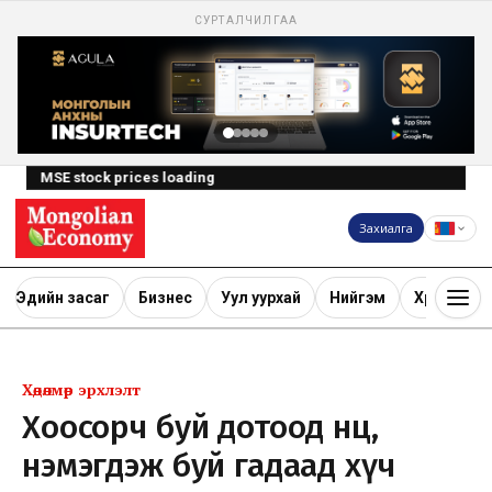
СУРТАЛЧИЛГАА
MSE stock prices loading
Захиалга
Эдийн засаг
Бизнес
Уул уурхай
Нийгэм
Хөрөнгө ору
Хөдөлмөр эрхлэлт
Хоосорч буй дотоод нөөц,
нэмэгдэж буй гадаад хүч