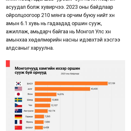
асуудал болж хувирчээ. 2023 оны байдлаар
ойролцоогоор 210 мянга орчим буюу нийт хүн
амын 6.1 хувь нь гадаадад оршин сууж,
ажиллаж, амьдарч байгаа нь Монгол Улс хүн
амынхаа хөдөлмөрийн насны идэвхтэй хэсгээ
алдсаныг харуулна.