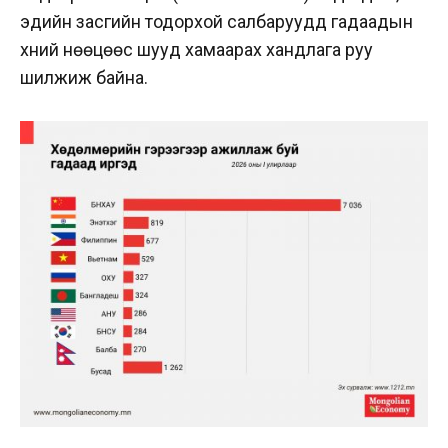
эдийн засгийн тодорхой салбаруудд гадаадын
хүний нөөцөөс шууд хамаарах хандлага руу
шилжиж байна.