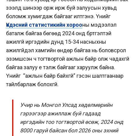
зээлд шинээр орж ирж буй залуусын хувьд
боломж хумигдаж байгааг илтгэнэ. Үүнийг
Үндэсний статистикийн хороо
ны мэдээлэл
баталж байгаа бөгөөд 2024 онд бүртгэлтэй
ажилгүй иргэдийн дунд 15-34 насныхны
ажилгүйдэл хамгийн өндөр байгаа нь боловсрол
эзэмшсэн ч тогтвортой ажлын байр олж чадахгүй
байгаа залуу үе тэлж байгааг харуулж байна.
Үүнийг “ажлын байр байхгүй” гэсэн шалтгаанаар
тайлбарлаж болохгүй.
Учир нь Монгол Улсад хөдөлмөрийн
гэрээгээр ажиллаж буй гадаад
иргэдийн тоо тогтвортой өсөж, 2024 онд
8000 гаруй байсан бол 2026 оны эхний