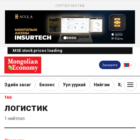
СУРТАЛЧИЛГАА
MSE stock prices loading
Захиалга
Эдийн засаг
Бизнес
Уул уурхай
Нийгэм
Хөрөнгө ору
TAG
логистик
1
нийтлэл