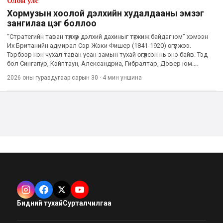
Олон улс
Хормузын хоолой дэлхийн худалдааны эмзэг
зангилаа цэг боллоо
“Стратегийн таван түлхүүр дэлхий дахиныг түгжиж байдаг юм” хэмээн
Их Британийн адмирал Сэр Жэки Фишер (1841-1920) өгүүлжээ.
Тэрбээр нэн чухал таван усан замын тухай өгүүлсэн нь энэ байв. Тэд
бол Сингапур, Кэйптаун, Александриа, Гибралтар, Довер юм.
Өнөөдөр энэ тав дээр Хормуз хэмээх жижиг арал болон
2026 оны гуравдугаар сарын 30
·
4 мин
уншина
Бидний тухай
Сурталчилгаа