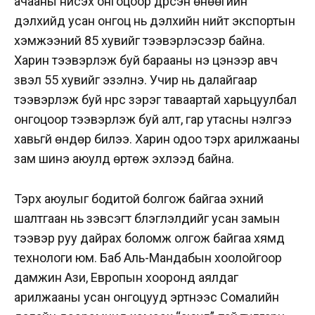
ачааны нисэх онгоцоор дүүрсэн өнөөгийн
дэлхийд усан онгоц нь дэлхийн нийт экспортын
хэмжээний 85 хувийг тээвэрлэсээр байна.
Харин тээвэрлэж буй барааны үнэ цэнээр авч
үзвэл 55 хувийг эзэлнэ. Учир нь далайгаар
тээвэрлэж буй нүүрс зэрэг таваартай харьцуулбал
онгоцоор тээвэрлэж буй алт, гар утасны үнэлгээ
хавьгүй өндөр билээ. Харин одоо тэрхүү арилжааны
зам шинэ аюулд өртөж эхлээд байна.
Тэрхүү аюулыг бодитой болгож байгаа эхний
шалтгаан нь зэвсэгт бүлэглэлүүдийг усан замын
тээвэр руу дайрах боломж олгож байгаа хямд
технологи юм. Баб Аль-Мандабын хоолойгоор
дамжин Ази, Европын хооронд аялдаг
арилжааны усан онгоцууд эртнээс Сомалийн