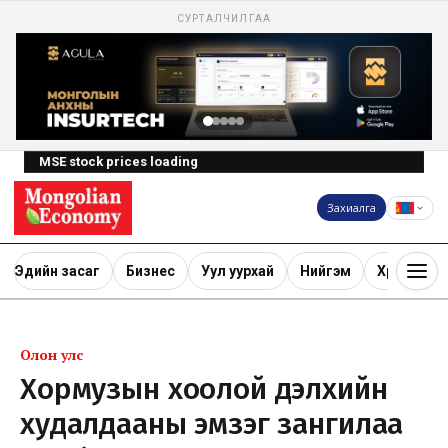
СУРТАЛЧИЛГАА
MSE stock prices loading
Захиалга
Эдийн засаг
Бизнес
Уул уурхай
Нийгэм
Хөрөнгө ору
Олон улс
Хормузын хоолой дэлхийн
худалдааны эмзэг зангилаа