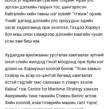
болох уг нарийхан сувгийн түлхүүрийг Иран улс
эргүүлэн дэлхийн газрын тос, шингэрүүлсэн
байгалийн хийн тавны нэг хувийг “түгжиж” орхив.
Үүнийг дагаад дэлхийн улс орнуудын эдийн
засаг хөдөлгөөнд орж эхэллээ. Гэхдээ Хормуз
бол маш олон хэмжүүрээр дэлхийн хамгийн чухал
усан зам биш юм.
Худалдаа арилжааны урсгалаа хамгаалах эртний
онол сүүлийн жилүүдэд гэнэт моодонд орж буйн нэг
дохио нь Хормузын хоолой болов. “Усан замын
тээвэр нь асар үнэ цэнтэй бөгөөд хамгаалах
ёстой гэдгийг хүмүүс саяхнаас л ухаарч эхэлж
байна” гэж Centre for Maritime Strategy хэмээх
Америкийн тинк-танкийн Стивен Виллс өгүүлэв.
Хийн хоолой, ачаа тээврийн машин, галт тэрэг,