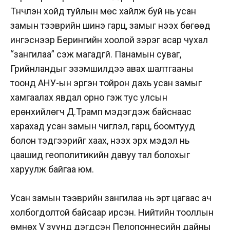
Түүнчлэн хойд туйлын мөс хайлж буй нь усан
замын тээврийн шинэ гарц, замыг нээх бөгөөд
ингэснээр Берингийн хоолой зэрэг асар чухал
“зангилаа” үүсэж магадгүй. Панамын суваг,
Грийнландыг эзэмшилдээ авах шалтгааны
тоонд АНУ-ын эргэн тойрон дахь усан замыг
хамгаалах явдал орно гэж тус улсын
ерөнхийлөгч Д.Трамп мэдэгдэж байснаас
харахад усан замын чиглэл, гарц, боомтууд
болон тэдгээрийг хаах, нээх эрх мэдэл нь
цаашид геополитикийн давуу тал болохыг
харуулж байгаа юм.
Усан замын тээврийн зангилаа нь эрт цагаас ач
холбогдолтой байсаар ирсэн. Нийтийн тооллын
өмнөх V зуунд дэгдсэн Пелопоннесийн дайны