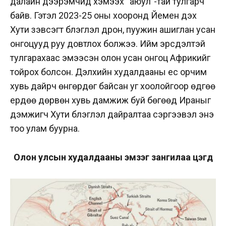
далайн дээрэмчид хэмээх “аюул”-тай тулгарч
байв. Гэтэл 2023-25 оны хооронд Йемен дэх
Хути зэвсэгт бүлэглэл дрон, пуужин ашиглан усан
онгоцууд руу довтлох болжээ. Ийм эрсдэлтэй
тулгарахаас эмээсэн олон усан онгоц Африкийг
тойрох болсон. Дэлхийн худалдааны ес орчим
хувь дайрч өнгөрдөг байсан уг хоолойгоор өдгөө
ердөө дөрвөн хувь дамжиж буй бөгөөд Ираныг
дэмжигч Хути бүлэглэл дайралтаа сэргээвэл энэ
тоо улам буурна.
Олон улсын худалдааны эмзэг зангилаа цэгүүд