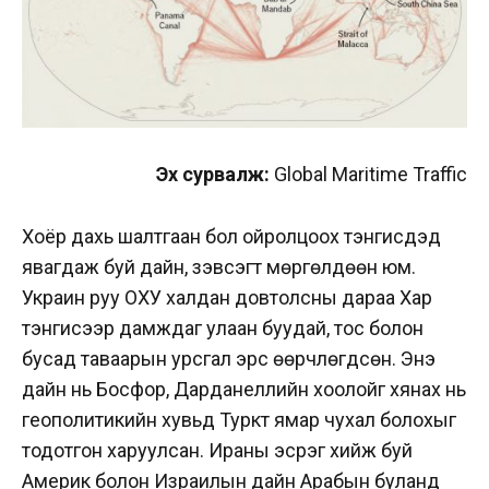
Эх сурвалж:
Global Maritime Traffic
Хоёр дахь шалтгаан бол ойролцоох тэнгисүүдэд
явагдаж буй дайн, зэвсэгт мөргөлдөөн юм.
Украин руу ОХУ халдан довтолсны дараа Хар
тэнгисээр дамждаг улаан буудай, тос болон
бусад таваарын урсгал эрс өөрчлөгдсөн. Энэ
дайн нь Босфор, Дарданеллийн хоолойг хянах нь
геополитикийн хувьд Туркт ямар чухал болохыг
тодотгон харуулсан. Ираны эсрэг хийж буй
Америк болон Израилын дайн Арабын буланд