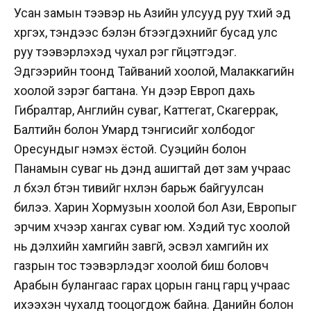
Усан замын тээвэр нь Азийн улсууд руу түүхий эд
хүргэх, тэндээс бэлэн бүтээгдэхүүнийг бусад улс
руу тээвэрлэхэд чухал үүрэг гүйцэтгэдэг.
Эдгээрийн тоонд Тайваний хоолой, Малаккагийн
хоолой зэрэг багтана. Үүн дээр Европ дахь
Гибралтар, Английн суваг, Каттегат, Скагеррак,
Балтийн болон Умард тэнгисийг холбодог
Оресундыг нэмэх ёстой. Суэцийн болон
Панамын суваг нь дэндүү ашигтай дөт зам учраас
л бүхэл бүтэн тивийг нүхлэн барьж байгуулсан
билээ. Харин Хормузын хоолой бол Ази, Европыг
эрчим хүчээр хангах суваг юм. Хэдий тус хоолой
нь дэлхийн хамгийн завгүй, эсвэл хамгийн их
газрын тос тээвэрлэдэг хоолой биш боловч
Арабын булангаас гарах цорын ганц гарц учраас
ихээхэн чухалд тооцогдож байна. Данийн болон