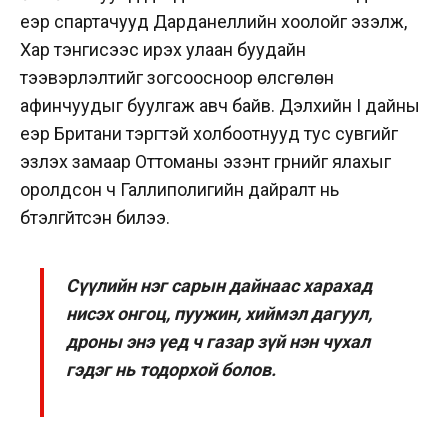
үеэр спартачууд Дарданеллийн хоолойг эзэлж,
Хар тэнгисээс ирэх улаан буудайн
тээвэрлэлтийг зогсоосноор өлсгөлөн
афинчуудыг буулгаж авч байв. Дэлхийн I дайны
үеэр Британи тэргүүтэй холбоотнууд тус сувгийг
эзлэх замаар Оттоманы эзэнт гүрнийг ялахыг
оролдсон ч Галлиполигийн дайралт нь
бүтэлгүйтсэн билээ.
Сүүлийн нэг сарын дайнаас харахад
нисэх онгоц, пуужин, хиймэл дагуул,
дроны энэ үед ч газар зүй нэн чухал
гэдэг нь тодорхой болов.