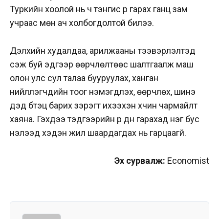
Туркийн хоолой нь ч тэнгис рүү гарах ганц зам
учраас мөн ач холбогдолтой билээ.
Дэлхийн худалдаа, арилжааны тээвэрлэлтэд
үүсэж буй эдгээр өөрчлөлтөөс шалтгаалж маш
олон улс сул талаа бууруулах, ханган
нийлүүлэгчдийн тоог нэмэгдүүлэх, өөрчлөх, шинэ
дэд бүтэц барих зэрэгт ихээхэн хүчин чармайлт
хаяна. Гэхдээ тэдгээрийн үр дүн гарахад нэг бус
нэлээд хэдэн жил шаардагдах нь гарцаагүй.
Эх сурвалж:
Economist