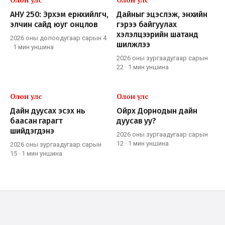
АНУ 250: Эрхэм ерөнхийлөгч,
Дайныг эцэслэж, энхийн
элчин сайд юуг онцлов
гэрээ байгуулах
хэлэлцээрийн шатанд
2026 оны долоодугаар сарын 4
шилжлээ
·
1 мин
уншина
2026 оны зургаадугаар сарын
22
·
1 мин
уншина
Олон улс
Олон улс
Дайн дуусах эсэх нь
Ойрх Дорнодын дайн
баасан гарагт
дуусав уу?
шийдэгдэнэ
2026 оны зургаадугаар сарын
12
·
1 мин
уншина
2026 оны зургаадугаар сарын
15
·
1 мин
уншина