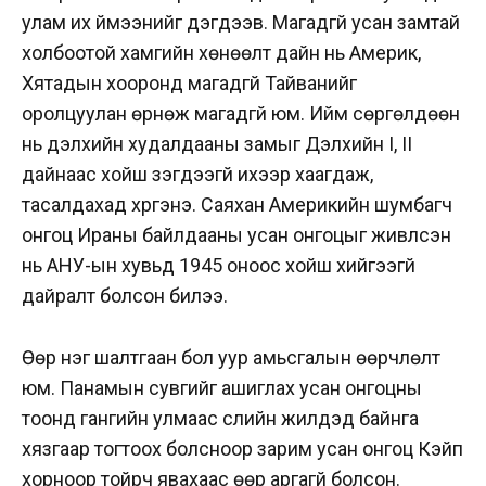
улам их үймээнийг дэгдээв. Магадгүй усан замтай
холбоотой хамгийн хөнөөлт дайн нь Америк,
Хятадын хооронд магадгүй Тайванийг
оролцуулан өрнөж магадгүй юм. Ийм сөргөлдөөн
нь дэлхийн худалдааны замыг Дэлхийн I, II
дайнаас хойш үзэгдээгүй ихээр хаагдаж,
тасалдахад хүргэнэ. Саяхан Америкийн шумбагч
онгоц Ираны байлдааны усан онгоцыг живүүлсэн
нь АНУ-ын хувьд 1945 оноос хойш хийгээгүй
дайралт болсон билээ.
Өөр нэг шалтгаан бол уур амьсгалын өөрчлөлт
юм. Панамын сувгийг ашиглах усан онгоцны
тоонд гангийн улмаас сүүлийн жилүүдэд байнга
хязгаар тогтоох болсноор зарим усан онгоц Кэйп
хорноор тойрч явахаас өөр аргагүй болсон.