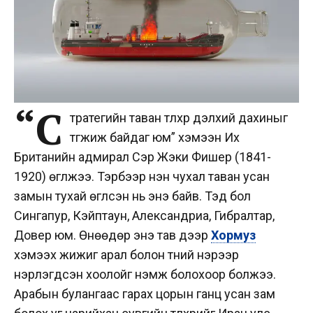
“С
тратегийн таван түлхүүр дэлхий дахиныг
түгжиж байдаг юм” хэмээн Их
Британийн адмирал Сэр Жэки Фишер (1841-
1920) өгүүлжээ. Тэрбээр нэн чухал таван усан
замын тухай өгүүлсэн нь энэ байв. Тэд бол
Сингапур, Кэйптаун, Александриа, Гибралтар,
Довер юм. Өнөөдөр энэ тав дээр
Хормуз
хэмээх жижиг арал болон түүний нэрээр
нэрлэгдсэн хоолойг нэмж болохоор болжээ.
Арабын булангаас гарах цорын ганц усан зам