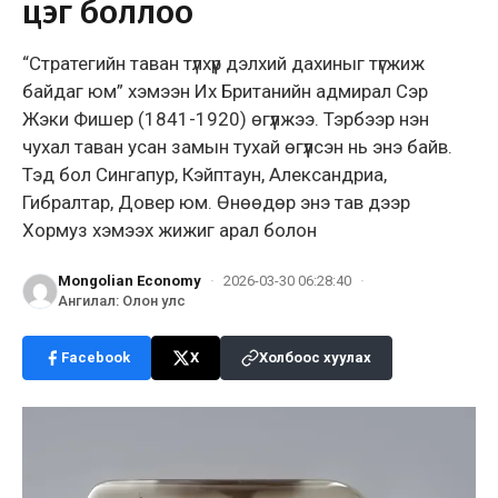
цэг боллоо
“Стратегийн таван түлхүүр дэлхий дахиныг түгжиж
байдаг юм” хэмээн Их Британийн адмирал Сэр
Жэки Фишер (1841-1920) өгүүлжээ. Тэрбээр нэн
чухал таван усан замын тухай өгүүлсэн нь энэ байв.
Тэд бол Сингапур, Кэйптаун, Александриа,
Гибралтар, Довер юм. Өнөөдөр энэ тав дээр
Хормуз хэмээх жижиг арал болон
Mongolian Economy
·
2026-03-30 06:28:40
·
Ангилал
:
Олон улс
Facebook
X
Холбоос хуулах