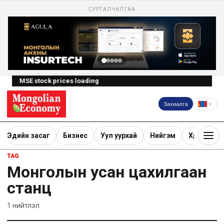
СУРТАЛЧИЛГАА
MSE stock prices loading
Захиалга
Эдийн засаг
Бизнес
Уул уурхай
Нийгэм
Хөрөнгө ору
TAG
Монголын усан цахилгаан
станц
1
нийтлэл