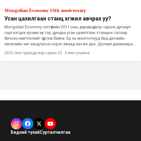
Mongolian Economy 15th anniversary
Усан цахилгаан станц хөгжил авчрах уу?
Mongolian Economy сэтгүүлийн 2011 оны дөрөвдүгээр сарын дугаарт
сэргээгдэх эрчим хүч тэр дундаа усан цахилгаан станцын талаар
бичсэн нийтлэлийг хүргэж байна. Ер нь монголчууд бид дэлхийн
хөгжлийн чиг хандлагын эсрэг яваад яах вэ дээ. Дэлхий дахинаараа
ногоон хөгжлийн төлөө, байгальд ээлтэй хөгжлийг
2026 оны гуравдугаар сарын 23
·
6 мин
уншина
Бидний тухай
Сурталчилгаа