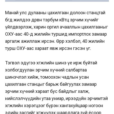
Манай улс дулааны цахилгаан долоон станцтай
бөгөөд жилдээ дөрвөн тэрбум кВтц эрчим хүчийг
үйлдвэрлэж, харин оргил ачааллын цахилгааныг
ОХУ-аас 40-өөд жилийн туршид импортлох замаар
аргалж ажиллаж ирсэн. Өөрөөр хэлбэл, 40 жилийн
турш ОХУ-аас хараат явж ирсэн гэсэн үг.
Тэгвэл эдүгээ хөгжлийн шинэ үе ирж буйтай
холбогдуулан эрчим хүчний салбартаа
шинэчлэл хийж, томоохон чадлын усан
цахилгаан станцыг барьж байгуулах замаар
эрчим хүчний хараат бус байдлыг халж,
нийслэлчүүдийн утаа униар, ирээдүйн эрчимтэй
хөгжлийн хэрэгцээг бүрэн хангахуйцаар ногоон
эдийн засгийг хөгжүүлэх шаардлага зүй ёсоор