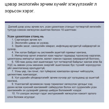
цэвэр экологийн эрчим хүчийг хөгжүүлэхийг л
зорьсон хэрэг.