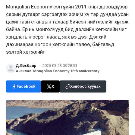
Mongolian Economy сэтгүүлийн 2011 оны дөрөвдүгээр
сарын дугаарт сэргээгдэх эрчим хүч тэр дундаа усан
цахилгаан станцын талаар бичсэн нийтлэлийг хүргэж
байна. Ер нь монголчууд бид дэлхийн хөгжлийн чиг
хандлагын эсрэг яваад яах вэ дээ. Дэлхий
дахинаараа ногоон хөгжлийн төлөө, байгальд
ээлтэй хөгжлийг
Д.Бэхбаяр
·
2026-03-23 03:28:51
·
Ангилал
:
Mongolian Economy 15th anniversary
Facebook
X
Холбоос хуулах