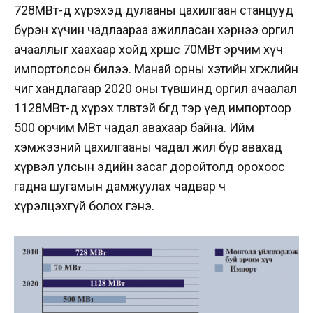
728МВт-д хүрэхэд дулааны цахилгаан станцууд
бүрэн хүчин чадлаараа ажилласан хэрнээ оргил
ачааллыг хаахаар хойд хөршөөс 70МВт эрчим хүч
импортолсон билээ. Манай орны хэтийн хөгжлийн
чиг хандлагаар 2020 оны түвшинд оргил ачаалал
1128МВт-д хүрэх төлөвтэй бөгөөд тэр үед импортоор
500 орчим МВт чадал авахаар байна. Ийм
хэмжээний цахилгааны чадал жил бүр авахад
хүрвэл улсын эдийн засаг доройтолд орохоос
гадна шугамын дамжуулах чадвар ч
хүрэлцэхгүй болох гэнэ.