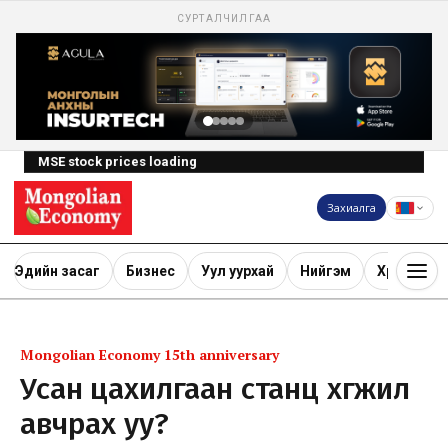
СУРТАЛЧИЛГАА
MSE stock prices loading
Захиалга
Эдийн засаг
Бизнес
Уул уурхай
Нийгэм
Хөрөнгө ору
Mongolian Economy 15th anniversary
Усан цахилгаан станц хөгжил
авчрах уу?