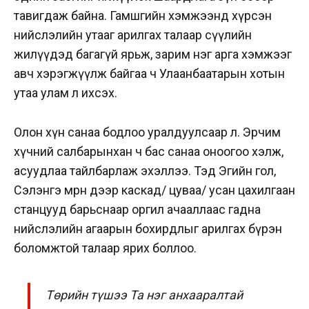
тавигдаж байна. Гамшгийн хэмжээнд хүрсэн
нийслэлийн утааг арилгах талаар сүүлийн
жилүүдэд багагүй ярьж, зарим нэг арга хэмжээг
авч хэрэгжүүлж байгаа ч Улаанбаатарын хотын
утаа улам л ихсэх.
Олон хүн санаа бодлоо уралдуулсаар л. Эрчим
хүчний салбарынхан ч бас санаа оноогоо хэлж,
асуудлаа тайлбарлаж эхэллээ. Тэд Эгийн гол,
Сэлэнгэ мөрөн дээр каскад/ цуваа/ усан цахилгаан
станцууд барьснаар оргил ачааллаас гадна
нийслэлийн агаарын бохирдлыг арилгах бүрэн
боломжтой талаар ярих боллоо.
Төрийн түшээ Та нэг анхааралтай