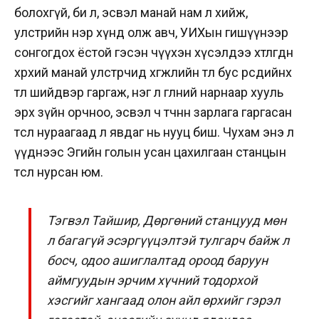
болохгүй, би л, эсвэл манай нам л хийж,
улстөрийн нэр хүнд олж авч, УИХын гишүүнээр
сонгогдох ёстой гэсэн өчүүхэн хүсэлдээ хөтлөгдөн
хөөрхий манай улстөрчид хөгжлийн төлөө бус өөрсдийнхөө
төлөө шийдвэр гаргаж, нэг л өглөөний нарнаар хууль
эрх зүйн орчноо, эсвэл өч төчнөөн зарлага гаргасан
төслөө нураагаад л явдаг нь нууц биш. Чухам энэ л
үүднээс Эгийн голын усан цахилгаан станцын
төсөл нурсан юм.
Тэгвэл Тайшир, Дөргөний станцууд мөн
л багагүй эсэргүүцэлтэй тулгарч байж л
босч, одоо ашиглалтад ороод баруун
аймгуудын эрчим хүчний тодорхой
хэсгийг хангаад олон айл өрхийг гэрэл