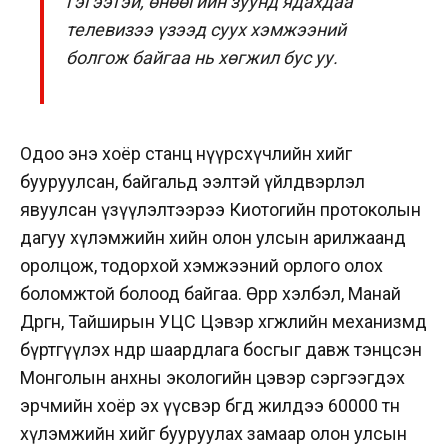
гэгээтэй, өнөөгийн зуунд ядахдаа
телевизээ үзээд суух хэмжээний
болгож байгаа нь хөгжил бус уу.
Одоо энэ хоёр станц нүүрсхүчлийн хийг
бууруулсан, байгальд ээлтэй үйлдвэрлэл
явуулсан үзүүлэлтээрээ Киотогийн протоколын
дагуу хүлэмжийн хийн олон улсын арилжаанд
оролцож, тодорхой хэмжээний орлого олох
боломжтой болоод байгаа.
Өөрөөр хэлбэл, Манай
Дөргөн, Тайширын УЦС Цэвэр хөгжлийн механизмд
бүртгүүлэх өндөр шаардлага босгыг давж тэнцсэн
Монголын анхны экологийн цэвэр сэргээгдэх
эрчмийн хоёр эх үүсвэр бөгөөд жилдээ 60000 тн
хүлэмжийн хийг бууруулах замаар олон улсын