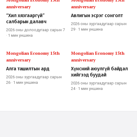
anniversary
anniversary
“Хил хязгааргүй”
Авлигын эсрэг сонголт
салбарын далавч
2026 оны зургаадугаар сарын
29
·
1 мин
уншина
2026 оны долоодугаар сарын 7
·
1 мин
уншина
Mongolian Economy 15th
Mongolian Economy 15th
anniversary
anniversary
Алга ташилтын ард
Хүнсний аюулгүй байдал
хийгээд буудай
2026 оны зургаадугаар сарын
26
·
1 мин
уншина
2026 оны зургаадугаар сарын
24
·
1 мин
уншина