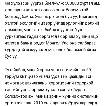
өмнө хүлээсэн үүргээ биелүүлж 500000 хүртэл ам.
долларын нэмэлт орлого олох боломжтой
болгоод байна. Энэ нь өөрөө хөгжил бус уу. Байгальд
ээлтэй экологийн цэвэр үйлдвэрлэлийг дэлхий
дэмжиж, мөнгө өгөх гэж байна шүү дээ. Уул
уурхайгаас гадна сэргээгдэх эрчим хүчний нөөцөөр
нэлээд баянд ордог Монгол Улс энэ салбараа
хурдацтай хөгжүүлээд мөнгө олох боломж байгаа
бус уу.
Тухайлбал, манай орны усны эрчмийн нөөц 50
тэрбум кВт.ц-аар үнэлэгдсэн нь цаашдын өсөн
нэмэгдэх цахилгааны хэрэгцээний тодорхой
хэсгийг усны эрчим хүчээр хангах бүрэн
боломжтой аж. Манай эрчим хүчний системийн
оргил ачаалал 2010 оны арванхоёрдугаар сард