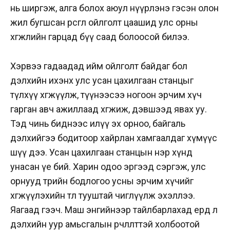
нь ширгэж, алга болох аюул нүүрлэнэ гэсэн олон
жил бугшсан өрөөсгөл ойлголт цаашид улс орны
хөгжлийн гарцад бүү саад болоосой билээ.
Хэрвээ гадаадад ийм ойлголт байдаг бол
дэлхийн ихэнх улс усан цахилгаан станцыг
түлхүү хөгжүүлж, түүнээсээ ногоон эрчим хүч
гарган авч ажиллаад хөгжиж, дэвшээд явах уу.
Тэд чинь биднээс илүү эх орноо, байгаль
дэлхийгээ бодитоор хайрлан хамгаалдаг хүмүүс
шүү дээ. Усан цахилгаан станцын нэр хүнд
унасан үе бий. Харин одоо эргээд сэргэж, улс
орнууд төрийн бодлогоо усны эрчим хүчийг
хөгжүүлэхийн төлөө тууштай чиглүүлж эхэллээ.
Яагаад гээч. Маш энгийнээр тайлбарлахад ердөө л
дэлхийн уур амьсгалын өөрчлөлттэй холбоотой