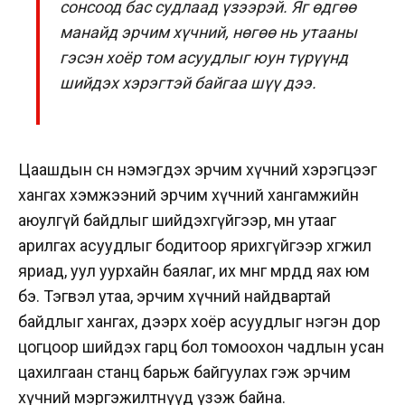
сонсоод бас судлаад үзээрэй. Яг өдгөө
манайд эрчим хүчний, нөгөө нь утааны
гэсэн хоёр том асуудлыг юун түрүүнд
шийдэх хэрэгтэй байгаа шүү дээ.
Цаашдын өсөн нэмэгдэх эрчим хүчний хэрэгцээг
хангах хэмжээний эрчим хүчний хангамжийн
аюулгүй байдлыг шийдэхгүйгээр, мөн утааг
арилгах асуудлыг бодитоор ярихгүйгээр хөгжил
яриад, уул уурхайн баялаг, их мөнгө мөрөөдөөд яах юм
бэ. Тэгвэл утаа, эрчим хүчний найдвартай
байдлыг хангах, дээрх хоёр асуудлыг нэгэн дор
цогцоор шийдэх гарц бол томоохон чадлын усан
цахилгаан станц барьж байгуулах гэж эрчим
хүчний мэргэжилтнүүд үзэж байна.