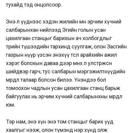
тухайд тэд онцолсоор.
Энэ л үүднээс хэдэн жилийн өмнө эрчим хүчний
салбарынхан нийлээд Эгийн голын усан
цахилгаан станцыг барихын ач холбогдлыг
төрийн түшээдийн тархинд суулгаж, олон Засгийн
газрын нүүр үзсэн энэхүү төсөл арайхийн ажил
хэрэг болохын даваа дээр мөнөөх л улстөржсөн
шийдвэр гарч, тус салбарын мэргэжилтнүүдийн
мөрөөдөл талаар болсон билээ. Үнэндээ бол
томоохон чадлын усан цахилгаан станц барьж
байгуулах нь эрчим хүчний салбарынхны мөрөөдөл
юм.
Тэр нам, энэ хүн энэ том станцыг барих үүд
хаалгыг нээж, олон түмэнд нэр хүнд олж