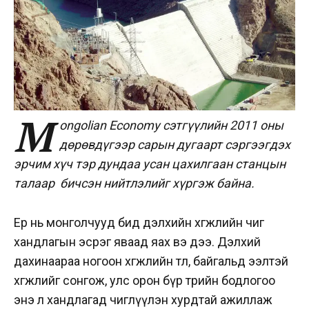
M
ongolian Economy сэтгүүлийн 2011 оны
дөрөвдүгээр сарын дугаарт сэргээгдэх
эрчим хүч тэр дундаа усан цахилгаан станцын
талаар бичсэн нийтлэлийг хүргэж байна.
Ер нь монголчууд бид дэлхийн хөгжлийн чиг
хандлагын эсрэг яваад яах вэ дээ. Дэлхий
дахинаараа ногоон хөгжлийн төлөө, байгальд ээлтэй
хөгжлийг сонгож, улс орон бүр төрийн бодлогоо
энэ л хандлагад чиглүүлэн хурдтай ажиллаж