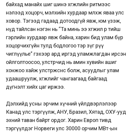
байхад манайх шиг шинэ хөгжлийн ритмээс
нэлээд хоцорч, мэлхийн хурдаар мөлхөж яваа улс
ховор. Тэгээд гадаад дотоодгүй явж, юм үзэж,
нүд тайлсан нэгэн нь “Та минь ээ хөгжил өөр тийш
гэрлийн хурдаар явж байна, харин бид улам бүр
хоцорчихгүйн тулд бодлогоо тэр зүг рүү
чиглүүлье” гэхээр ард иргэд уламжлагдан ирсэн
ойлголтоосоо, улстөрчид нь амин хувийн ашиг
хонжоо хайж улстөржсөнөөс болж, асуудлыг улам
удаашруулж, хөгжлийг чангаагаад байгаад
дүгнэлт хийх цаг иржээ.
Дэлхийд усны эрчим хүчний үйлдвэрлэлээр
Канад улс тэргүүлж, АНУ, Бразил, Хятад, ОХУ-ууд
эхний таван байрт ордог. Харин Европ тивд
тэргүүлдэг Норвеги улс 30000 орчим МВт-ын