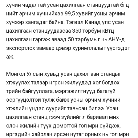
хүчин чадалтай усан цахилгаан станцуудтай бөгөөд
нийт эрчим хүчнийхээ 99,5 хувийг усны эрчим
хүчээр хангадаг байна. Тэгвэл Канад улс усан
цахилгаан станцуудаасаа 350 тэрбум кВтц
цахилгаан гаргаж аваад 50 тэрбумыг нь АНУ-д
экспортлох замаар цэвэр хуримтлалыг үүсгэдэг
аж.
Монгол Улсын хувьд усан цахилгаан станцыг
хөгжүүлэх талаар өнгөрсөн жилүүдэд холбогдох
төрийн байгууллага, мэргэжилтнүүд багагүй
эсргүүцэлтэй тулж байж усны эрчим хүчний
хөгжлийн үндэс суурийг тавьсан билээ. Усан
цахилгаан станц гээч зүйлийг л баривал мөнөөх
олон жилийн түүх домогтой гол мөрөн сүйдэж,
иргэдийн хайрлан ирсэн нутаг орных нь гол мөрөн