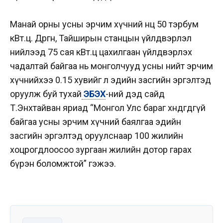
Манай орны усны эрчим хүчний нөөц 50 тэрбум
кВт.ц. Дөргөн, Тайширын станцын үйлдвэрлэл
нийлээд 75 сая кВт.ц цахилгаан үйлдвэрлэх
чадалтай байгаа нь монголчууд усны нийт эрчим
хүчнийхээ 0.15 хувийг л эдийн засгийн эргэлтэд
оруулж буй тухай
ЭБЭХ
-ний дэд сайд
Т.Энхтайван яриад “Монгол Улс бараг хөндөгдөөгүй
байгаа усны эрчим хүчний баялгаа эдийн
засгийн эргэлтэд оруулснаар 100 жилийн
хоцрогдлоосоо зургаан жилийн дотор гарах
бүрэн боломжтой” гэжээ.