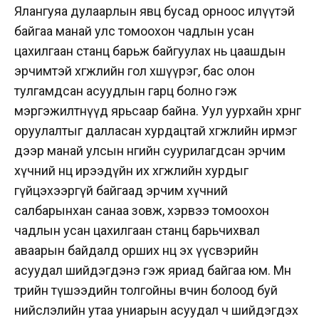
Ялангуяа дулаарлын явц бусад орноос илүүтэй
байгаа манай улс томоохон чадлын усан
цахилгаан станц барьж байгуулах нь цаашдын
эрчимтэй хөгжлийн гол хөшүүрэг, бас олон
тулгамдсан асуудлын гарц болно гэж
мэргэжилтнүүд ярьсаар байна. Уул уурхайн хөрөнгө
оруулалтыг далласан хурдацтай хөгжлийн ирмэг
дээр манай улсын өнөөгийн суурилагдсан эрчим
хүчний нөөц ирээдүйн их хөгжлийн хурдыг
гүйцэхээргүй байгаад эрчим хүчний
салбарынхан санаа зовж, хэрвээ томоохон
чадлын усан цахилгаан станц барьчихвал
аваарын байдалд орших нөөц эх үүсвэрийн
асуудал шийдэгдэнэ гэж яриад байгаа юм. Мөн
төрийн түшээдийн толгойны өвчин болоод буй
нийслэлийн утаа униарын асуудал ч шийдэгдэх