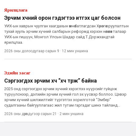
Ярилцлага
Эрчим хүчний орон гэдэгтээ итгэх цаг болсон
УИХ-ын хаврын чуулган хаагдахын өмнө батлагдсан Хөрөнгө оруулалтын
тухай хууль эрчим хүчний салбарын реформд хэрхэн нөлөөлөх талаар
УИХ-ын гишүүн, Монгол Улсын Шадар сайд Т.Доржхандтай
ярилцлаа.
2026 оны долоодугаар сарын 9
·
12 мин
уншина
Эдийн засаг
Сэргээгдэх эрчим хүч “хүч түрж” байна
2025 онд сэргээгдэх эрчим хүчний хэрэглээ нүүрсийг гүйцэж
түрүүлснээр, дэлхийн эрчим хүчний гол эх үүсвэр боллоо. Цэвэр
эрчим хүчний шилжилтийг түргэтгэх зорилготой “Эмбер”
судалгааны байгууллагаас жил тутам гаргадаг шинэ тайланд
онцолсноор 2025 онд нар болон салхины эрчим хүчний хэрэглээ
2026 оны дөрөвдүгээр сарын 21
·
2 мин
уншина
1919 оноос