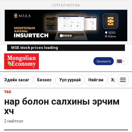
СУРТАЛЧИЛГАА
MSE stock prices loading
Захиалга
Эдийн засаг
Бизнес
Уул уурхай
Нийгэм
Хөрөнгө ору
TAG
нар болон салхины эрчим
хүч
2
нийтлэл