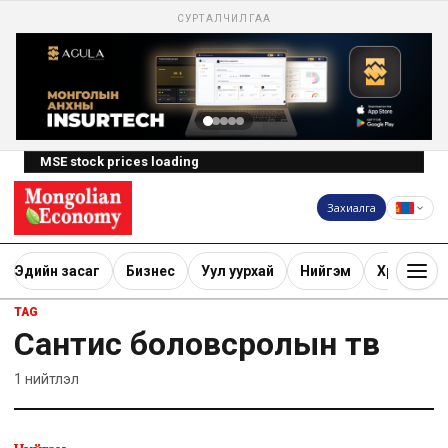
СУРТАЛЧИЛГАА
MSE stock prices loading
Захиалга
Эдийн засаг
Бизнес
Уул уурхай
Нийгэм
Хөрөнгө ору
TAG
Сантис боловсролын төв
1
нийтлэл