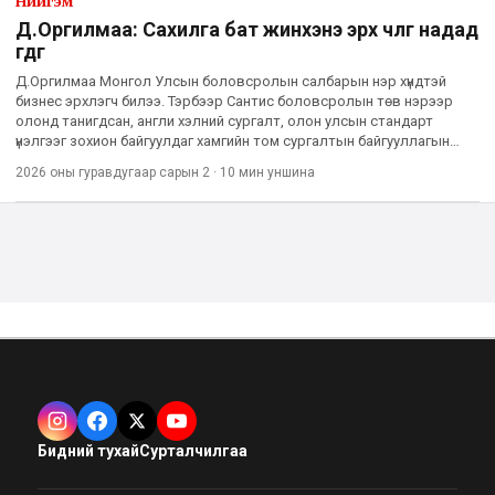
Нийгэм
Д.Оргилмаa: Сахилга бат жинхэнэ эрх чөлөөг надад
өгдөг
Д.Оргилмаа Монгол Улсын боловсролын салбарын нэр хүндтэй
бизнес эрхлэгч билээ. Тэрбээр Сантис боловсролын төв нэрээр
олонд танигдсан, англи хэлний сургалт, олон улсын стандарт
үнэлгээг зохион байгуулдаг хамгийн том сургалтын байгууллагын
Ерөнхий захирал. Мөн Швейцарын inlingua International байгуулл
2026 оны гуравдугаар сарын 2
·
10 мин
уншина
Бидний тухай
Сурталчилгаа