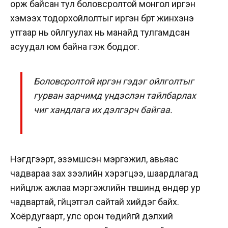
орж байсан тул боловсролтой монгол иргэн
хэмээх тодорхойлолтыг иргэн бүрт жинхэнэ
утгаар нь ойлгуулах нь манайд тулгамдсан
асуудал юм байна гэж боддог.
Боловсролтой иргэн гэдэг ойлголтыг
гурван зарчимд үндэслэн тайлбарлах
чиг хандлага их дэлгэрч байгаа.
Нэгдүгээрт, эзэмшсэн мэргэжил, авьяас
чадвараа зах зээлийн хэрэгцээ, шаардлагад
нийцүүлж ажлаа мэргэжлийн түвшинд өндөр ур
чадвартай, гүйцэтгэл сайтай хийдэг байх.
Хоёрдугаарт, улс орон төдийгүй дэлхий