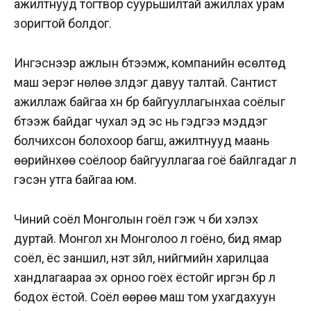
ажилтнууд тогтвор суурьшилтай ажиллах урам
зоригтой болдог.
Ингэснээр ажлын бүтээмж, компанийн өсөлтөд
маш эерэг нөлөө үзүүлдэг давуу талтай. Сантист
ажиллаж байгаа хүн бүр байгууллагынхаа соёлыг
бүтээж байдаг чухал эд эс нь гэдгээ мэддэг
болчихсон болохоор багш, ажилтнууд маань
өөрийнхөө соёлоор байгууллагаа гоё байлгадаг л
гэсэн утга байгаа юм.
Чиний соёл Монголын гоёл гэж ч би хэлэх
дуртай. Монгол хүн Монголоо л гоёно, бид ямар
соёл, ёс заншил, үнэт зүйл, нийгмийн харилцаа
хандлагаараа эх орноо гоёх ёстойг иргэн бүр л
бодох ёстой. Соёл өөрөө маш том ухагдахуун