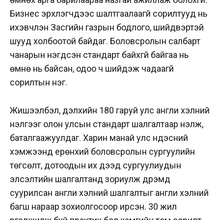
Бизнес эрхлэгчдээс шалтгаалаагүй сорилтууд нь
ихэвчлэн Засгийн газрын бодлого, шийдвэртэй
шууд холбоотой байдаг. Боловсролын салбарт
чанарын нэгдсэн стандарт байхгүй байгаа нь
өмнө нь байсан, одоо ч шийдэж чадаагүй
сорилтын нэг.
Жишээлбэл, дэлхийн 180 гаруй улс англи хэлний
үнэлгээг олон улсын стандарт шалгалтаар үнэлж,
баталгаажуулдаг. Харин манай улс үндэсний
хэмжээнд ерөнхий боловсролын сургуулийн
төгсөлт, дотоодын их дээд сургуулиудын
элсэлтийн шалгалтанд зориулж дүрэмд
суурилсан англи хэлний шалгалтыг англи хэлний
багш нараар зохиолгосоор ирсэн. 30 жил