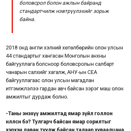
боловсрол болон ажлын байранд
стандартчилж нэвтрүүлэхийг зорьж
байна.
2018 онд англи хэлний хөтөлбөрийн олон улсын
44 стандартыг хангасан Монголын анхны
байгууллага болсноор боловсролын салбарт
чанарын салхийг хагалж, АНУ-ын CEA
байгууллагаас олон улсын магадлан
итгэмжлэлээ гардан авч байсан зэрэг маш олон
амжилтыг дурдаж болно.
-Таны энэхүү амжилтад ямар зүйл голлон
нөлөөлсөн бэ? Тулгарч байсан ямар сорилтыг
хэрхэн даван туулж байсан талаар хуваалцана