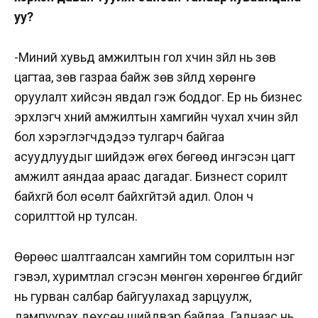
уу?
-Миний хувьд амжилтын гол хүчин зүйл нь зөв
цагтаа, зөв газраа байж зөв зүйлд хөрөнгө
оруулалт хийсэн явдал гэж боддог. Ер нь бизнес
эрхлэгч хүний амжилтын хамгийн чухал хүчин зүйл
бол хэрэглэгчдэдээ тулгарч байгаа
асуудлуудыг шийдэж өгөх бөгөөд ингэсэн цагт
амжилт аяндаа араас дагадаг. Бизнест сорилт
байхгүй бол өсөлт байхгүйтэй адил. Олон ч
сорилттой нүүр тулсан.
Өөрөөс шалтгаалсан хамгийн том сорилтын нэг
гэвэл, хуримтлал үүсгэсэн мөнгөн хөрөнгөө бүгдийг
нь гурван салбар байгуулахад зарцуулж,
дампуурах дөхсөн шийдвэр байлаа. Гаднаас нь