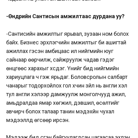
-Өнөөдрийн Сантисын амжилтаас дурдана уу?
-Сантисийн амжилтыг ярьвал, зузаан ном болох
байх. Бизнес эрхлэгчийн амжилтыг би ашигтай
ажиллах гэсэн амбицаас илүү нийгмийн юуг
сайнаар өөрчилж, сайжруулж чадав гэдэг
өнцгөөс харахыг хүсдэг. Үүнийг бид нийгмийн
хариуцлага ч гэж ярьдаг. Боловсролын салбарт
чанарыг тодорхойлох гол хүчин зүйл нь англи хэл
тул англи хэлээр дамжуулж монголчууд ажил,
амьдралдаа ямар хөгжил, дэвшил, өсөлтийг
авчирч болох талаар танин мэдэхүйн чухал
мэдээллүүд өгсөөр ирсэн.
Мэдээж бид үүсгэн байгуулагдсан цагаасаа эхлэн