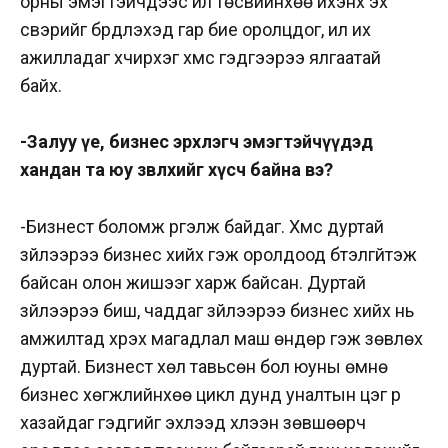
орны эмэгтэйчүүдээс илүү төсвийнхөө ихэнх эх
үүсвэрийг бүрдүүлэхэд гар бие оролцдог, илүү их
ажилладаг хүчирхэг хүмүүс гэдгээрээ ялгаатай
байх.
-Залуу үе, бизнес эрхлэгч эмэгтэйчүүдэд
хандан та юу зөвлөхийг хүсч байна вэ?
-Бизнест боломж үргэлж байдаг. Хүмүүс дуртай
зүйлээрээ бизнес хийх гэж оролдоод бүтэлгүйтэж
байсан олон жишээг харж байсан. Дуртай
зүйлээрээ биш, чаддаг зүйлээрээ бизнес хийх нь
амжилтад хүрэх магадлал маш өндөр гэж зөвлөх
дуртай. Бизнест хөл тавьсөн бол юуны өмнө
бизнес хөгжлийнхөө цикл дунд уналтын цэг рүү
хазайдаг гэдгийг эхлээд хүлээн зөвшөөрч