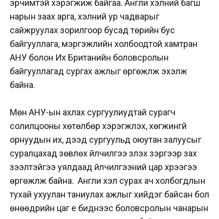
эрчимтэй хэрэгжиж байгаа. Англи хэлний багш
нарын заах арга, хэлний ур чадварыг
сайжруулах зорилгоор бусад төрийн бус
байгууллага, мэргэжлийн холбоодтой хамтран
АНУ болон Их Британийн боловсролын
байгууллагад сургах ажлыг өргөжүүлж эхэлж
байна.
Мөн АНУ-ын ахлах сургуулиудтай сурагч
солилцооны хөтөлбөр хэрэгжүүлэх, хөгжингүй
орнуудын их, дээд сургуульд оюутан залуусыг
суралцахад зөвлөх үйлчилгээ үзүүлэх зэргээр зах
зээлтэйгээ уялдаад үйлчилгээний цар хүрээгээ
өргөжүүлж байна.
Англи хэл сурах ач холбогдлын
тухай ухуулан таниулах ажлыг хийдэг байсан бол
өнөөдрийн цаг үе биднээс боловсролын чанарын