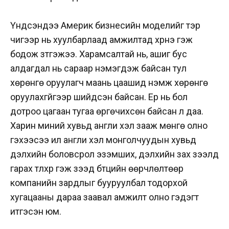
Үндсэндээ Америк бизнесийн моделийг тэр
чигээр нь хуулбарлаад амжилтад хүрнэ гэж
бодож зүтгэжээ. Харамсалтай нь, ашиг бус
алдагдал нь сараар нэмэгдэж байсан тул
хөрөнгө оруулагч маань цаашид нэмж хөрөнгө
оруулахгүйгээр шийдсэн байсан. Ер нь бол
дотроо цагаан тугаа өргөчихсөн байсан л даа.
Харин миний хувьд англи хэл зааж мөнгө олно
гэхээсээ илүү англи хэл монголчуудын хувьд
дэлхийн боловсрол эзэмших, дэлхийн зах зээлд
гарах түлхүүр гэж үзээд бүтцийн өөрчлөлтөөр
компанийн зардлыг бууруулбал тодорхой
хугацааны дараа заавал амжилт олно гэдэгт
итгэсэн юм.