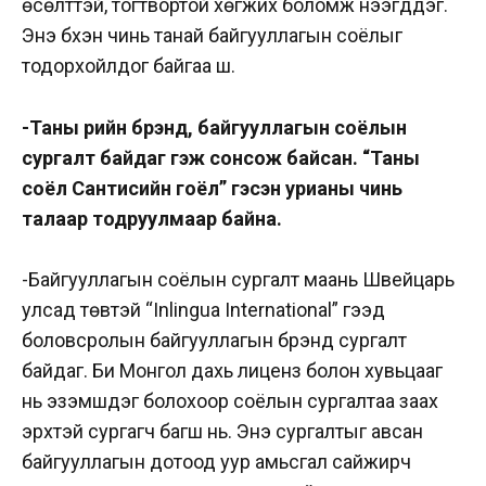
өсөлттэй, тогтвортой хөгжих боломж нээгддэг.
Энэ бүхэн чинь танай байгууллагын соёлыг
тодорхойлдог байгаа шүү.
-Таны өөрийн брэнд, байгууллагын соёлын
сургалт байдаг гэж сонсож байсан. “Таны
соёл Сантисийн гоёл” гэсэн урианы чинь
талаар тодруулмаар байна.
-Байгууллагын соёлын сургалт маань Швейцарь
улсад төвтэй “Inlingua International” гээд
боловсролын байгууллагын брэнд сургалт
байдаг. Би Монгол дахь лиценз болон хувьцааг
нь эзэмшдэг болохоор соёлын сургалтаа заах
эрхтэй сургагч багш нь. Энэ сургалтыг авсан
байгууллагын дотоод уур амьсгал сайжирч