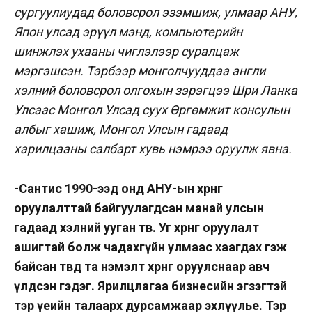
сургуулиудад боловсрол эзэмшиж, улмаар АНУ,
Япон улсад эрүүл мэнд, компьютерийн
шинжлэх ухааны чиглэлээр суралцаж
мэргэшсэн. Тэрбээр монголчууддаа англи
хэлний боловсрол олгохын зэрэгцээ Шри Ланка
Улсаас Монгол Улсад суух Өргөмжит консулын
албыг хашиж, Монгол Улсын гадаад
харилцааны салбарт хувь нэмрээ оруулж явна.
-Сантис 1990-ээд онд АНУ-ын хөрөнгө
оруулалттай байгуулагдсан манай улсын
гадаад хэлний ууган төв. Уг хөрөнгө оруулалт
ашигтай болж чадахгүйн улмаас хаагдах гэж
байсан төвд та нэмэлт хөрөнгө оруулснаар авч
үлдсэн гэдэг. Ярилцлагаа бизнесийн эгзэгтэй
тэр үеийн талаарх дурсамжаар эхлүүлье. Тэр