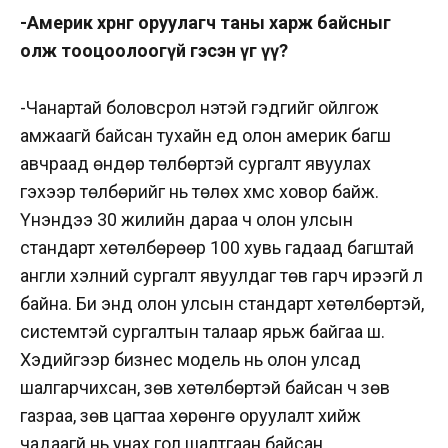
-Америк хөрөнгө оруулагч таны харж байсныг
олж тооцоолоогүй гэсэн үг үү?
-Чанартай боловсрол үнэтэй гэдгийг ойлгож
амжаагүй байсан тухайн үед олон америк багш
авчраад өндөр төлбөртэй сургалт явуулах
гэхээр төлбөрийг нь төлөх хүмүүс ховор байж.
Үнэндээ 30 жилийн дараа ч олон улсын
стандарт хөтөлбөрөөр 100 хувь гадаад багштай
англи хэлний сургалт явуулдаг төв гарч ирээгүй л
байна. Би энд олон улсын стандарт хөтөлбөртэй,
системтэй сургалтын талаар ярьж байгаа шүү.
Хэдийгээр бизнес модель нь олон улсад
шалгарчихсан, зөв хөтөлбөртэй байсан ч зөв
газраа, зөв цагтаа хөрөнгө оруулалт хийж
чадаагүй нь унах гол шалтгаан байсан.