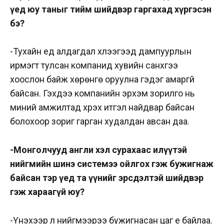
үед юу таныг тийм шийдвэр гаргахад хүргэсэн
бэ?
-Тухайн үед алдагдал хүлээгээд дампуурлын
ирмэгт тулсан компанид хувийн санхүүгээ
хоослон байж хөрөнгө оруулна гэдэг амаргүй
байсан. Гэхдээ компанийн эрхэм зорилго нь
миний амжилтад хүрэх итгэл найдвар байсан
болохоор зориг гарган худалдан авсан даа.
-Монголчууд англи хэл сурахаас илүүтэй
нийгмийн шинэ системээ ойлгох гэж бужигнаж
байсан тэр үед та үүнийг эрсдэлтэй шийдвэр
гэж хараагүй юу?
-Үнэхээр л нийгмээрээ бужигнасан цаг үе байлаа.