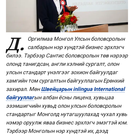
Д.
Оргилмаа Монгол Улсын боловсролын
салбарын нэр хүндтэй бизнес эрхлэгч
билээ. Тэрбээр Сантис боловсролын төв нэрээр
олонд танигдсан, англи хэлний сургалт, олон
улсын стандарт үнэлгээг зохион байгуулдаг
хамгийн том сургалтын байгууллагын Ерөнхий
захирал. Мөн
Швейцарын inlingua International
байгууллаг
ын албан ёсны лиценз, хувьцаа
эзэмшигчийн хувьд олон улсын боловсролын
стандартыг Монголд нутагшуулахад чухал хувь
нэмэр оруулж яваа бизнес эрхлэгч эмэгтэй юм.
Тэрбээр Монголын нэр хүндтэй их, дээд