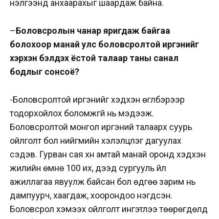
үнэлгээнд анхаарахыг шаардаж байна.
–
Боловсролын чанар яригдаж байгаа
болохоор манай улс боловсролтой иргэнийг
хэрхэн бэлдэх ёстой талаар таны санал
бодлыг сонсоё?
-Боловсролтой иргэнийг хэдхэн өгүүлбэрээр
тодорхойлох боломжгүй нь мэдээж.
Боловсролтой монгол иргэний талаарх суурь
ойлголт бол нийгмийн хэлэлцүүлэг дагуулах
сэдэв. Гурван сая хүн амтай манай оронд хэдхэн
жилийн өмнө 100 их, дээд сургууль үйл
ажиллагаа явуулж байсан бол өдгөө зарим нь
дампуурч, хаагдаж, хоорондоо нэгдсэн.
Боловсрол хэмээх ойлголт ингэтлээ төөрөгдөлд