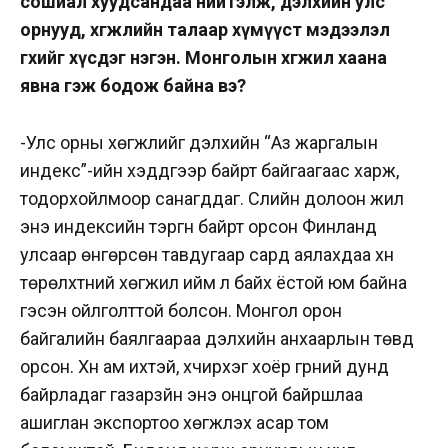
сошиал хуудсандаа нийтэлж, дэлхийн улс
орнууд, хөгжлийн талаар хүмүүст мэдээлэл
өгөхийг хүсдэг нэгэн. Монголын хөгжил хаана
явна гэж бодож байна вэ?
-Улс орны хөгжлийг дэлхийн “Аз жаргалын
индекс”-ийн хэддүгээр байрт байгаагаас харж,
тодорхойлмоор санагддаг. Сүүлийн долоон жил
энэ индексийн тэргүүн байрт орсон Финланд
улсаар өнгөрсөн тавдугаар сард аялахдаа хүн
төрөлхтний хөгжил ийм л байх ёстой юм байна
гэсэн ойлголттой болсон. Монгол орон
байгалийн баялгаараа дэлхийн анхаарлын төвд
орсон. Хүн ам ихтэй, хүчирхэг хоёр гүрний дунд
байрладаг газарзүйн энэ онцгой байршлаа
ашиглан экспортоо хөгжүүлэх асар том