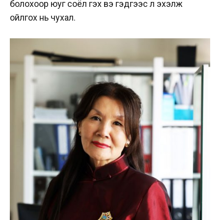
болохоор юуг соёл гэх вэ гэдгээс л эхэлж
ойлгох нь чухал.