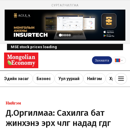
СУРТАЛЧИЛГАА
MSE stock prices loading
Захиалга
Эдийн засаг
Бизнес
Уул уурхай
Нийгэм
Хөрөнгө ору
Нийгэм
Д.Оргилмаa: Сахилга бат
жинхэнэ эрх чөлөөг надад өгдөг