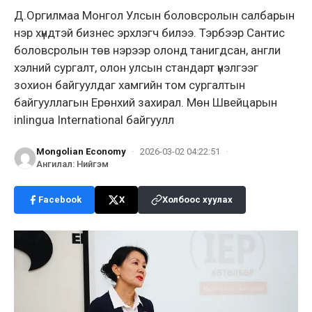
Д.Оргилмаа Монгол Улсын боловсролын салбарын
нэр хүндтэй бизнес эрхлэгч билээ. Тэрбээр Сантис
боловсролын төв нэрээр олонд танигдсан, англи
хэлний сургалт, олон улсын стандарт үнэлгээг
зохион байгуулдаг хамгийн том сургалтын
байгууллагын Ерөнхий захирал. Мөн Швейцарын
inlingua International байгуулл
Mongolian Economy
·
2026-03-02 04:22:51
·
Ангилал
:
Нийгэм
Facebook
X
Холбоос хуулах