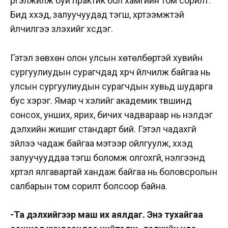
үргэлжилж буй практик бол хамгийн том сорилт.
Бид хүүхэд, залуучуудад тэгш, хүртээмжтэй
үйлчилгээ үзүүлэхийг хүсдэг.
Гэтэл зөвхөн олон улсын хөтөлбөртэй хувийн
сургуулиудын сурагчдад хүрч үйлчилж байгаа нь
улсын сургуулиудын сурагчдын хувьд шударга
бус хэрэг. Ямар ч хэлийг академик түвшинд
сонсох, унших, ярих, бичих чадвараар нь үнэлдэг
дэлхийн жишиг стандарт бий. Гэтэл чадахгүй
зүйлээ чадаж байгаа мэтээр ойлгуулж, хүүхэд
залуучууддаа тэгш боломж олгохгүй, үнэлгээнд
хүртэл ялгавартай хандаж байгаа нь боловсролын
салбарын том сорилт болсоор байна.
-Та дэлхийгээр маш их аялдаг. Энэ тухайгаа