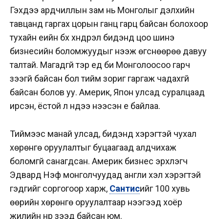
Гэхдээ ардчиллын зам нь Монголыг дэлхийн
тавцанд гаргах цорын ганц гарц байсан болохоор
тухайн үеийн бүх хүндрэл бидэнд цоо шинэ
бизнесийн боломжуудыг нээж өгснөөрөө давуу
талтай. Магадгүй тэр үед би Монголоосоо гарч
үзээгүй байсан бол тийм зориг гаргаж чадахгүй
байсан болов уу. Америк, Япон улсад суралцаад
ирсэн, ёстой л нүдээ нээсэн үе байлаа.
Тиймээс манай улсад, бидэнд хэрэгтэй чухал
хөрөнгө оруулалтыг буцаагаад алдчихаж
боломгүй санагдсан. Америк бизнес эрхлэгч
Эдвард Нэф монголчуудад англи хэл хэрэгтэй
гэдгийг соргогоор харж,
Сантис
ийг 100 хувь
өөрийн хөрөнгө оруулалтаар нээгээд хоёр
жилийн нүүр үзээд байсан юм.