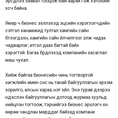
эрсдлээ заавал тооцож байгаарай гэж хэлэхийг
хүсч байна.
Ямар ч бизнес эхлүүлэхэд эцсийн хэрэглэгчдийн
сэтгэл ханамжид тултал хамгийн сайн
бүтээгдэхүүн, хамгийн сайн үйлчилгээг үзүүлж чадах
чадварлаг, итгэл даах багтай байх
хэрэгтэй.
Багаа бүрдүүлэхэд компанийн засаглал
маш чухал.
Хийж байгаа бизнесийн чинь тогтвортой
хөгжлийн амин сүнс нь танай байгууллагын эрхэм
зорилго, алсын хараа, үнэт зүйл. Энэ гурав дээрээ
үндэслэн байгууллагын дотоод журмаа хуульд
нийцүүлэн тогтоож, тэрнийгээ бизнес эрхлэгч хүн
өөрөө чандлан мөрддөг байхад компани