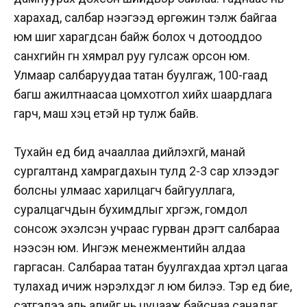
харахад, салбар нээгээд өргөжин тэлж байгаа
юм шиг харагдсан байж болох ч дотооддоо
санхүүгийн гүн хямрал руу гулсаж орсон юм.
Улмаар салбаруудаа татан буулгаж, 100-гаад
багш ажилтнаасаа цомхотгол хийх шаардлага
гарч, маш хэцүү үетэй нүүр тулж байв.
Тухайн үед бид ачааллаа дийлэхгүй, манай
сургалтанд хамрагдахын тулд 2-3 сар хүлээдэг
болсны улмаас харилцагч байгууллага,
суралцагчдын бухимдлыг хүргэж, гомдол
сонсож эхэлсэн учраас гурван дүүрэгт салбараа
нээсэн юм. Ингэж менежментийн алдаа
гаргасан. Салбараа татан буулгахдаа хүртэл цагаа
тулахад ичиж нэрэлхдэг л юм билээ. Тэр үед бие,
сэтгэлээ аль алийг нь цуцааж байснаа санадаг