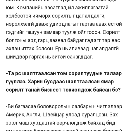
юм. Компанийн засаглал, үйл ажиллагаатай
холбоотой иймэрхүү сорилтыг цаг алдалгүй,
нэрэлхэлгүй давж удирдлагыг гартаа авах ёстой
гэдгийг гашуун замаар туулж ойлгосон. Сорилт
болгоны ард гарц заавал байдаг гэдэгт тэр үеэс
эхлэн итгэх болсон. Ер нь аливаад цаг алдалгүй
шийдвэр гаргах нь зүйтэй санагддаг.
-Та өөрөөс шалтгаалсан том сорилтуудын талаар
өгүүллээ. Харин бусдаас шалтгаалсан ямар
сорилт танай бизнест тохиолдож байсан бэ?
-Би багаасаа боловсролын салбарын чиглэлээр
Америк, Англи, Швейцар улсад суралцсан. Зах
зээл маш хурдацтай өөрчлөгдөж байхад бид
өмнөх арга барилаараа назгай ажиллаж болохгүй.