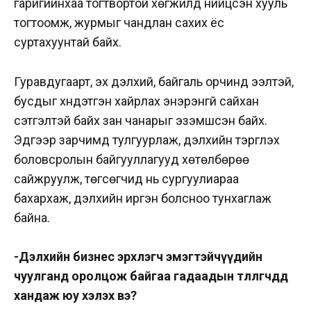
гаригийнхаа тогтвортой хөгжилд нийцсэн хууль
тогтоомж, журмыг чандлан сахих ёс
суртахуунтай байх.
Гуравдугаарт, эх дэлхий, байгаль орчинд ээлтэй,
бусдыг хүндэтгэн хайрлах энэрэнгүй сайхан
сэтгэлтэй байх зан чанарыг эзэмшсэн байх.
Эдгээр зарчимд тулгуурлаж, дэлхийн тэргүүлэх
боловсролын байгууллагууд хөтөлбөрөө
сайжруулж, төгсөгчид нь сургуулиараа
бахархаж, дэлхийн иргэн болсноо тунхаглаж
байна.
-Дэлхийн бизнес эрхлэгч эмэгтэйчүүдийн
чуулганд оролцож байгаа гадаадын төлөөлөгчдөд
хандаж юу хэлэх вэ?