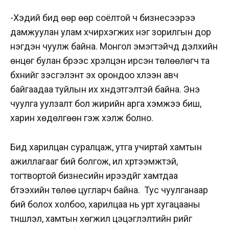
-Хэдий бид өөр өөр соёлтой ч бизнесээрээ
дамжуулан улам хүчирхэгжих нэг зорилгын дор
нэгдэн чуулж байна. Монгол эмэгтэйчүүд дэлхийн
өнцөг булан бүрээс хүрэлцэн ирсэн төлөөлөгч та
бүхнийг үзэсгэлэнт эх орондоо хүлээн авч
байгаадаа туйлын их хүндэтгэлтэй байна. Энэ
чуулга уулзалт бол жирийн арга хэмжээ биш,
харин хөдөлгөөн гэж хэлж болно.
Бид харилцан суралцаж, утга учиртай хамтын
ажиллагааг бий болгож, илүү хүртээмжтэй,
тогтвортой бизнесийн ирээдүйг хамтдаа
бүтээхийн төлөө цугларч байна.
Тус чуулганаар
бий болох холбоо, харилцаа нь урт хугацааны
түншлэл, хамтын хөгжил цэцэглэлтийн үрийг