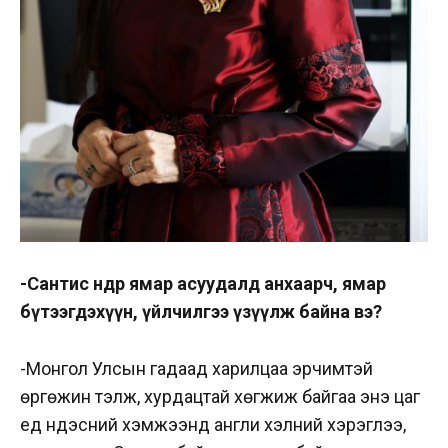
-Сантис өнөөдөр ямар асуудалд анхаарч, ямар
бүтээгдэхүүн, үйлчилгээ үзүүлж байна вэ?
-Монгол Улсын гадаад харилцаа эрчимтэй
өргөжин тэлж, хурдацтай хөгжиж байгаа энэ цаг
үед үндэсний хэмжээнд англи хэлний хэрэглээ,