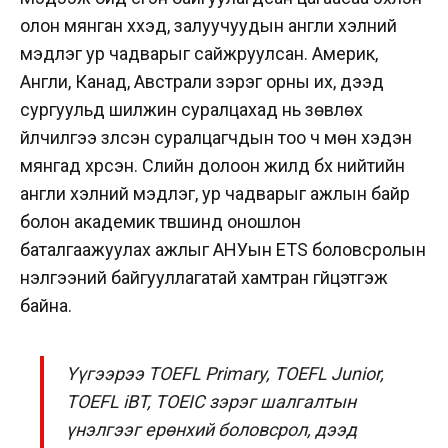
олон мянган хүүхэд, залуучуудын англи хэлний
мэдлэг ур чадварыг сайжруулсан. Америк,
Англи, Канад, Австрали зэрэг орны их, дээд
сургуульд шилжин суралцахад нь зөвлөх
үйлчилгээ үзүүлсэн суралцагчдын тоо ч мөн хэдэн
мянгад хүрсэн. Сүүлийн долоон жилд бүх нийтийн
англи хэлний мэдлэг, ур чадварыг ажлын байр
болон академик түвшинд оношлон
баталгаажуулах ажлыг АНУын ETS боловсролын
үнэлгээний байгууллагатай хамтран гүйцэтгэж
байна.
Үүгээрээ TOEFL Primary, TOEFL Junior,
TOEFL iBT, TOEIC зэрэг шалгалтын
үнэлгээг ерөнхий боловсрол, дээд