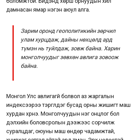
боломжтой. Бидэнд хөрш орнуудын хил
дамнасан ямар нэгэн аюул алга.
Зарим оронд геополитикийн зөрчил
улам хурцдаж, дайны нөхцөлд ард
түмэн нь туйлдаж, зовж байна. Харин
монголчуудыг зөвхөн авлига зовоож
байна.
Монгол Улс авлигагүй болвол аз жаргалын
индексээрээ тэргүүлдэг бусад орны жишигт маш
хурдан хүрнэ. Монголчуудын нэг онцлог бол
дэлхийн боловсролын дээжээс сорчилж
суралцдаг, оюуны маш өндөр чадамжтай,
хүчирхэг сэтгэл зүйтэй ард түмэн. Эрх чөлөөтэй