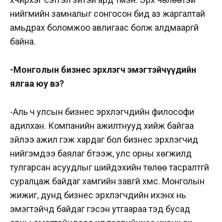
нийгмийн замналыг сонгосон бид аз жаргалтай
амьдрах боломжоо авлигаас болж алдмааргүй
байна.
-Монголын бизнес эрхлэгч эмэгтэйчүүдийн
ялгаа юу вэ?
-Аль ч улсын бизнес эрхлэгчдийн философи
адилхан. Компанийн ажилтнууд хийж байгаа
зүйлээ ажил гэж хардаг бол бизнес эрхлэгчид
нийгэмдээ баялаг бүтээж, улс орны хөгжилд
тулгарсан асуудлыг шийдэхийн төлөө тасралтгүй
суралцаж байдаг хамгийн завгүй хүмүүс. Монголын
жижиг, дунд бизнес эрхлэгчдийн ихэнх нь
эмэгтэйчүүд байдаг гэсэн утгаараа тэд бусад