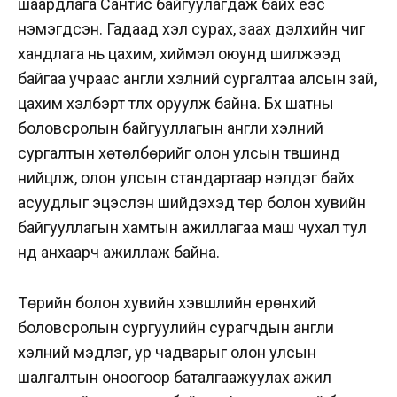
шаардлага Сантис байгуулагдаж байх үеэс
нэмэгдсэн. Гадаад хэл сурах, заах дэлхийн чиг
хандлага нь цахим, хиймэл оюунд шилжээд
байгаа учраас англи хэлний сургалтаа алсын зай,
цахим хэлбэрт түлхүү оруулж байна. Бүх шатны
боловсролын байгууллагын англи хэлний
сургалтын хөтөлбөрийг олон улсын түвшинд
нийцүүлж, олон улсын стандартаар үнэлдэг байх
асуудлыг эцэслэн шийдэхэд төр болон хувийн
байгууллагын хамтын ажиллагаа маш чухал тул
үүнд анхаарч ажиллаж байна.
Төрийн болон хувийн хэвшлийн ерөнхий
боловсролын сургуулийн сурагчдын англи
хэлний мэдлэг, ур чадварыг олон улсын
шалгалтын оноогоор баталгаажуулах ажил