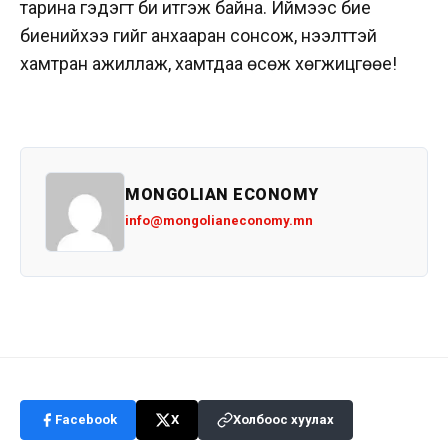
тарина гэдэгт би итгэж байна. Иймээс бие
биенийхээ үгийг анхааран сонсож, нээлттэй
хамтран ажиллаж, хамтдаа өсөж хөгжицгөөе!
MONGOLIAN ECONOMY
info@mongolianeconomy.mn
Facebook
X
Холбоос хуулах