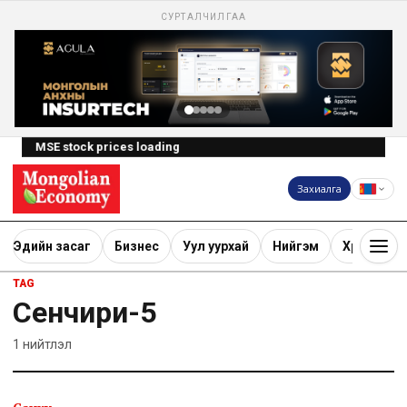
СУРТАЛЧИЛГАА
MSE stock prices loading
Захиалга
Эдийн засаг
Бизнес
Уул уурхай
Нийгэм
Хөрөнгө ору
TAG
Сенчири-5
1
нийтлэл