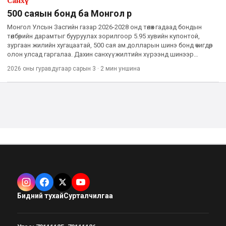
Санхүү
500 саяын бонд ба Монгол өр
Монгол Улсын Засгийн газар 2026-2028 онд төлөх гадаад бондын
төлбөрийн дарамтыг бууруулах зорилгоор 5.95 хувийн купонтой,
зургаан жилийн хугацаатай, 500 сая ам.долларын шинэ бонд өчигдөр
олон улсад гаргалаа. Дахин санхүүжилтийн хүрээнд шинээр
босгосон “Сенчири-5” бондод зах зээлээс 1.6 тэрбум ам.дол
2026 оны гуравдугаар сарын 3
·
2 мин
уншина
Бидний тухай
Сурталчилгаа