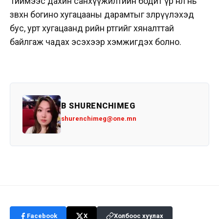
Тиймээс дахин санхүүжилтийн бодит үр нөлөө нь
зөвхөн богино хугацааны дарамтыг зөөлрүүлэхэд
бус, урт хугацаанд өрийн өртгийг хяналттай
байлгаж чадах эсэхээр хэмжигдэх болно.
B SHURENCHIMEG
shurenchimeg@one.mn
Facebook
X
Холбоос хуулах