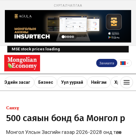
СУРТАЛЧИЛГАА
MSE stock prices loading
Захиалга
Эдийн засаг
Бизнес
Уул уурхай
Нийгэм
Хөрөнгө ору
Санхүү
500 саяын бонд ба Монгол өр
Монгол Улсын Засгийн газар 2026-2028 онд төлөх