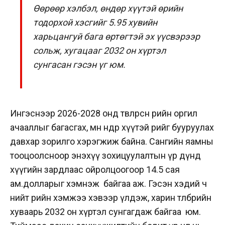
Өөрөөр хэлбэл, өндөр хүүтэй өрийн
тодорхой хэсгийг 5.95 хувийн
харьцангуй бага өртөгтэй эх үүсвэрээр
сольж, хугацааг 2032 он хүртэл
сунгасан гэсэн үг юм.
Ингэснээр 2026-2028 онд төвлөрсөн өрийн оргил
ачааллыг багасгах, мөн өндөр хүүтэй өрийг бууруулах
давхар зорилго хэрэгжиж байна.
Сангийн яамны
тооцоолсноор энэхүү зохицуулалтын үр дүнд
хүүгийн зардлаас ойролцоогоор 14.5 сая
ам.долларыг хэмнэж байгаа аж.
Гэсэн хэдий ч
нийт өрийн хэмжээ хэвээр үлдэж, харин төлбөрийн
хуваарь 2032 он хүртэл сунгагдаж байгаа юм.