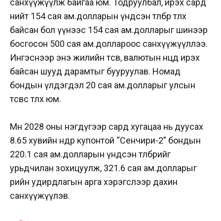
санхүүжүүлж байгаа юм. Тодруулбал,
ирэх сард
нийт 154 сая ам.долларын үндсэн төлбөр төлөх
байсан бол үүнээс 154 сая ам.долларыг
шинээр
босгосон 500 сая ам.доллароос санхүүжүүллээ.
Ингэснээр энэ жилийн төсөв, валютын нөөцөд ирэх
байсан шууд дарамтыг бууруулав. Номад
бондын үлдэгдэл 20 сая ам.долларыг улсын
төсвөөс төлөх юм.
Мөн 2028 оны нэгдүгээр сард хугацаа нь дуусах
8.65 хувийн өндөр купонтой “Сенчири-2” бондын
220.1 сая ам.долларын үндсэн төлбөрийг
урьдчилан зохицуулж, 321.6 сая ам.долларыг
өрийн удирдлагын арга хэрэгслээр дахин
санхүүжүүлэв.