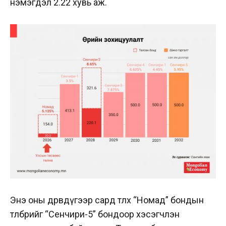
нэмэгдэл 2.22 хувь аж.
Энэ оны дөрөвдүгээр сард төлөх “Номад” бондын
төлбөрийг “Сенчири-5” бондоор хэсэгчлэн