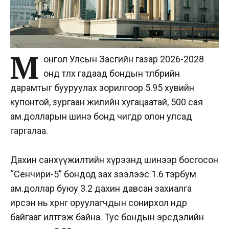
М
онгол Улсын Засгийн газар 2026-2028
онд төлөх гадаад бондын төлбөрийн
дарамтыг бууруулах зорилгоор 5.95 хувийн
купонтой, зургаан жилийн хугацаатай, 500 сая
ам.долларын шинэ бонд өчигдөр олон улсад
гаргалаа.
Дахин санхүүжилтийн хүрээнд шинээр босгосон
“Сенчири-5” бондод зах зээлээс 1.6 тэрбум
ам.доллар буюу 3.2 дахин давсан захиалга
ирсэн нь хөрөнгө оруулагчдын сонирхол өндөр
байгааг илтгэж байна. Тус бондын эрсдэлийн