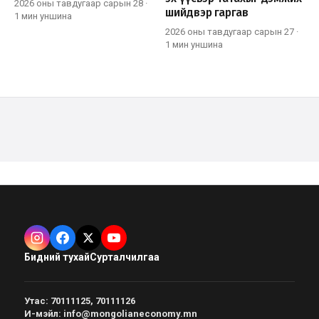
2026 оны тавдугаар сарын 28
·
шийдвэр гаргав
1 мин
уншина
2026 оны тавдугаар сарын 27
·
1 мин
уншина
Бидний тухай
Сурталчилгаа
Утас
:
70111125, 70111126
И-мэйл
:
info@mongolianeconomy.mn