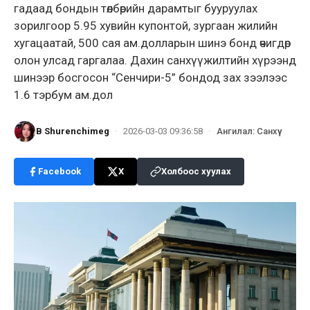
гадаад бондын төлбөрийн дарамтыг бууруулах
зорилгоор 5.95 хувийн купонтой, зургаан жилийн
хугацаатай, 500 сая ам.долларын шинэ бонд өчигдөр
олон улсад гаргалаа. Дахин санхүүжилтийн хүрээнд
шинээр босгосон “Сенчири-5” бондод зах зээлээс
1.6 тэрбум ам.дол
B Shurenchimeg
·
2026-03-03 09:36:58
·
Ангилал
:
Санхүү
Facebook
X
Холбоос хуулах