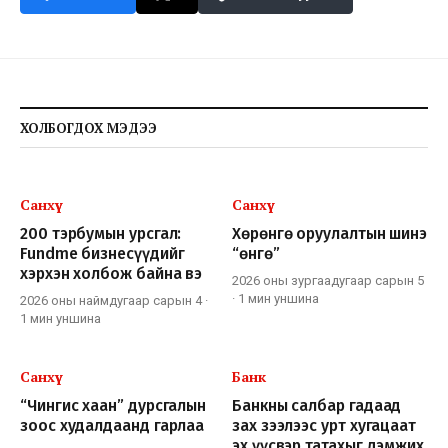
ХОЛБОГДОХ МЭДЭЭ
Санхүү
Санхүү
200 тэрбумын урсгал:
Хөрөнгө оруулалтын шинэ
Fundme бизнесүүдийг
“өнгө”
хэрхэн холбож байна вэ
2026 оны зургаадугаар сарын 5
·
1 мин
уншина
2026 оны наймдугаар сарын 4
·
1 мин
уншина
Санхүү
Банк
“Чингис хаан” дурсгалын
Банкны салбар гадаад
зоос худалдаанд гарлаа
зах зээлээс урт хугацаат
эх үүсвэр татахыг дэмжих