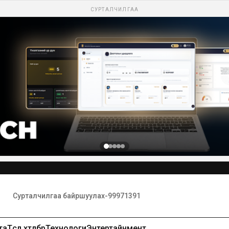
СУРТАЛЧИЛГАА
Сурталчилгаа байршуулах-99971391
та
Төсөл хөтөлбөр
Технологи
Энтертайнмент