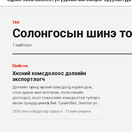
TAG
Солонгосын шинэ тосго
1
нийтлэл
Нийгэм
Хүнсний хомсдолоос дэлхийн
экспортлогч
Дэлхийн түүхэнд хүнсний хомсдолд нэрвэгдэж,
олон арван жил өлсгөлөн, логистикийн
доголдол, хоол тэжээлийн хомсдолтой тулгарч
явсан орнууд цөөнгүй бий. Тухайлбал, Энэтхэг улс
гэхэд өлсгөлөнд нэрвэгдэж хэдэн сая хүнээ
2026 оны хоёрдугаар сарын 6
·
13 мин
уншина
алдсан бол, Бангладеш байгалийн гамшиг бүрийн
дараа хүнснийхээ тал хувийг гадаадаас