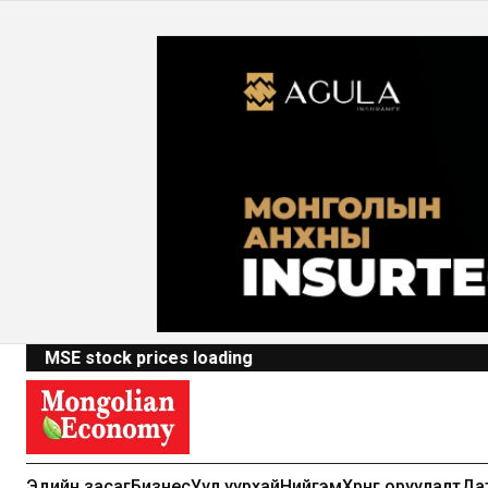
MSE stock prices loading
Эдийн засаг
Бизнес
Уул уурхай
Нийгэм
Хөрөнгө оруулалт
Да