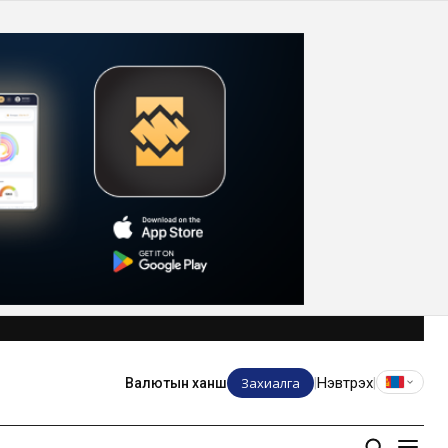
Захиалга
Нэвтрэх
Валютын ханш
|
|