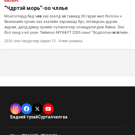
Бизнес
“Чөдөртэй морь”-оо чөлөөлье
Монголчууд бид чөлөөт зах зээлд хөл тавиад 30 гаруй жил болсон ч
бизнесийн орчин зах зээлийн зарчмаар бус, хэтийдсэн дүрэм
журам, далд давуу эрхийн сүлжээгээр зохицуулагдаж байна. Энэ
бол хэнд ч ил үнэн. Тиймээс МҮХАҮТ 2026 оныг “бодлогын өмгөөллийн
жил” хэмээн зарлаж, чөлөөт зах зээл дэ
2026 оны тавдугаар сарын 15
·
4 мин
уншина
Бидний тухай
Сурталчилгаа