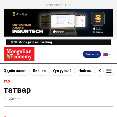
СУРТАЛЧИЛГАА
MSE stock prices loading
Захиалга
Эдийн засаг
Бизнес
Уул уурхай
Нийгэм
Хөрөнгө ору
TAG
татвар
1
нийтлэл