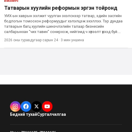
Бизнес
Татварын хуулийн реформын эргэн тойронд
УИХ-ын хаврын ээлжит чуулган эхэлснээр татвар, эдийн засгийн
бодлогын томоохон реформуудыг хэлэлцэж эхэллээ. Тэр дундаа
татварын багц хуулийн шинэчлэлийн талаар бизнесийн
салбарынхан “чих тавин” сонирхож, нийгэмд ч хүлээлт үүсээд буй.
Одоогийн татварын тогтолцоо тодорхой хэмжээнд тогтвортой
2026 оны гуравдугаар сарын 24
·
3 мин
уншина
явж ирсэ
Бидний тухай
Сурталчилгаа