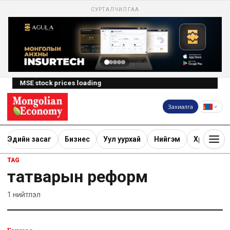
СУРТАЛЧИЛГАА
MSE stock prices loading
Захиалга
Эдийн засаг
Бизнес
Уул уурхай
Нийгэм
Хөрөнгө ору
TAG
татварын реформ
1
нийтлэл