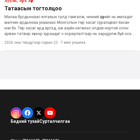
Хууль, эрх зүй
Татаасын тогтолцоо
Малаа бусдынхаас ялгахын тулд тамгалж, чихний үзүүрийг нь имлэдэг
малчин ардынхаа ухаанаас Монголын төр засаг суралцвал яасан
юм бэ. Төр засаг ард иргэд, аж ахуйн нэгжээс элдэв нэртэй олон
арван татвар хүчээр хураадаг ч зориулалтаар нь зарцуулж буй эсэх
нь эргэлзээ төрүүлдэг. Ер нь тодорхой татвар,
2026 оны тавдугаар сарын 22
·
7 мин
уншина
Бидний тухай
Сурталчилгаа