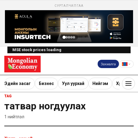
СУРТАЛЧИЛГАА
MSE stock prices loading
Захиалга
Эдийн засаг
Бизнес
Уул уурхай
Нийгэм
Хөрөнгө ору
TAG
татвар ногдуулах
1
нийтлэл