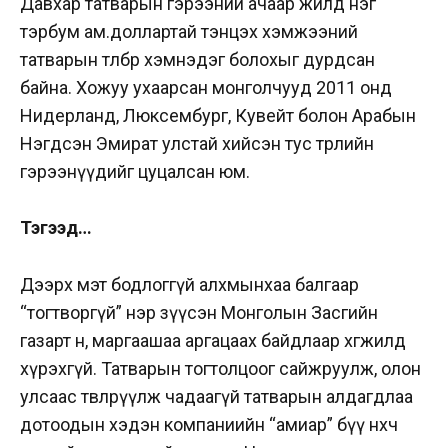
Давхар татварын гэрээний ачаар жилд нэг
тэрбум ам.доллартай тэнцэх хэмжээний
татварын төлбөр хэмнэдэг болохыг дурдсан
байна.
Хожуу ухаарсан монголчууд 2011 онд
Нидерланд, Люксембург, Кувейт болон Арабын
Нэгдсэн Эмират улстай хийсэн тус төрлийн
гэрээнүүдийг цуцалсан юм.
Тэгээд…
Дээрх мэт бодлоггүй алхмынхаа балгаар
“тогтворгүй” нэр зүүсэн Монголын Засгийн
газарт өнөө, маргаашаа аргацаах байдлаар хөгжилд
хүрэхгүй. Татварын тогтолцоог сайжруулж, олон
улсаас төвлөрүүлж чадаагүй татварын алдагдлаа
дотоодын хэдэн компаниийн “амиар” бүү нөхөөч