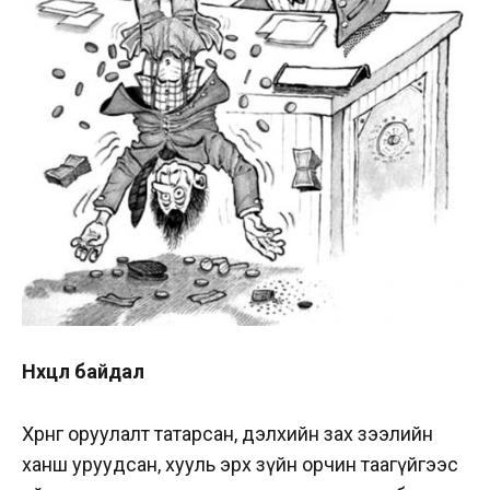
Нөхцөл байдал
Хөрөнгө оруулалт татарсан, дэлхийн зах зээлийн
ханш уруудсан, хууль эрх зүйн орчин таагүйгээс