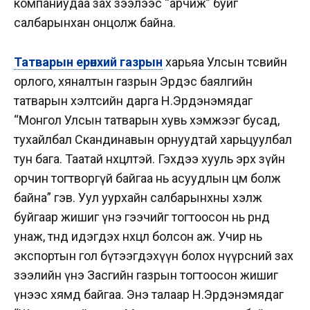
компаниудаа зах зээлээс “арчиж” буйг
салбарынхан онцолж байна.
Татварын ерөнхий газрын
харьяа Улсын төсвийн
орлого, хяналтын газрын Эрдэс баялгийн
татварын хэлтсийн дарга Н.Эрдэнэмядаг
“Монгол Улсын татварын хувь хэмжээг бусад,
тухайлбал Скандинавын орнуудтай харьцуулбал
тун бага. Таатай нөхцөлтэй. Гэхдээ хууль эрх зүйн
орчин тогтворгүй байгаа нь асуудлын цөм болж
байна” гэв. Уул уурхайн салбарынхны хэлж
буйгаар жишиг үнэ гээчийг тогтоосон нь өрөнд
унаж, өтөнд идэгдэх нөхцөл болсон аж. Учир нь
экспортын гол бүтээгдэхүүн болох нүүрсний зах
зээлийн үнэ Засгийн газрын тогтоосон жишиг
үнээс хямд байгаа. Энэ талаар Н.Эрдэнэмядаг