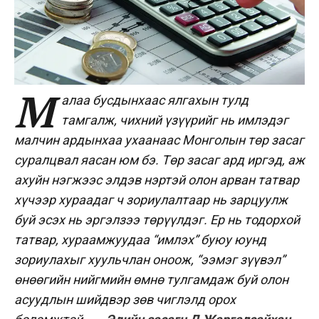
М
алаа бусдынхаас ялгахын тулд
тамгалж, чихний үзүүрийг нь имлэдэг
малчин ардынхаа ухаанаас Монголын төр засаг
суралцвал яасан юм бэ. Төр засаг ард иргэд, аж
ахуйн нэгжээс элдэв нэртэй олон арван татвар
хүчээр хураадаг ч зориулалтаар нь зарцуулж
буй эсэх нь эргэлзээ төрүүлдэг. Ер нь тодорхой
татвар, хураамжуудаа “имлэх” буюу юунд
зориулахыг хуульчлан оноож, “ээмэг зүүвэл”
өнөөгийн нийгмийн өмнө тулгамдаж буй олон
асуудлын шийдвэр зөв чиглэлд орох