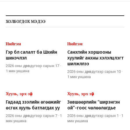
ХОЛБОГДОХ МЭДЭЭ
Нийгэм
Нийгэм
Гэр бүл салалт ба Шүүхийн
Санхүүгийн хоршооны
шинэчлэл
хуулийг анхны хэлэлцүүлэгт
шилжүүллээ
2026 оны дөрөвдүгээр сарын 17
·
1 мин
уншина
2026 оны дөрөвдүгээр сарын 10
·
1 мин
уншина
Хууль, эрх зүй
Хууль, эрх зүй
Гадаад зээлийн өгөөжийг
Зөвшөөрлийн “ширэнгэн
өсгөх хууль батлагдах уу
ой”-гоос чөлөөлөгдье
2026 оны дөрөвдүгээр сарын 7
·
1
2026 оны дөрөвдүгээр сарын 1
·
1
мин
уншина
мин
уншина