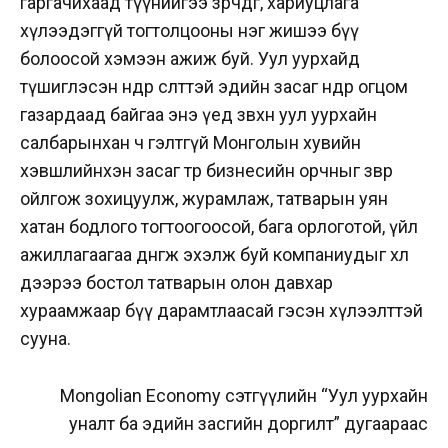
гаргачихаад түүнийгээ зөрчдөг, хариуцлага
хүлээдэггүй тогтолцооны нэг жишээ бүү
болоосой хэмээн ажиж буй. Уул уурхайд
түшиглэсэн өндөр өсөлттэй эдийн засаг өнөөдөр огцом
газардаад байгаа энэ үед зөвхөн уул уурхайн
салбарынхан ч гэлтгүй Монголын хувийн
хэвшлийнхэн засаг төр бизнесийн орчныг зөвөөр
ойлгож зохицуулж, журамлаж, татварын уян
хатан бодлого тогтоогоосой, бага орлоготой, үйл
ажиллагаагаа дөнгөж эхэлж буй компаниудыг хөл
дээрээ бостол татварын олон давхар
хураамжаар бүү дарамтлаасай гэсэн хүлээлттэй
сууна.
Mongolian Economy сэтгүүлийн “
Уул уурхайн
уналт ба эдийн засгийн доргилт” дугаараас