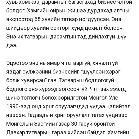
хувь хэмжээ, дарамтыг багасгахад бизнес чөлөөтэй
болдог. Хамгийн ойрын жишээ дурдахад алтны
экспортод 68 хувийн татвар ногдуулсан. Энэ
шийдвэр хувийн секторт хүнд цохилт болсон.
Энэ их татварын дарамтын тэд дийлэхгүй шүү
дээ.
Эцэстээ энэ нь ямар ч татваргүй, хяналтгүй
явдаг сүлжээний бизнесийг өөгшүүлсэн хэрэг
болж хувирсан” гэв. Татварын бодлогогүй
бодлого энэ хүрээд зогссонгүй. Чөлөөт зах зээлд
шинэ тоглогч болох зорилготой Монгол Улс
1990-ээд онд хөрөнгө оруулагчдад үүдээ цэлийтэл
нээсэн. Гадаадын хөрөнгө оруулалт татах үүднээс
Монголын Засгийн газар 30 гаруй оронтой
Давхар татварын гэрээ хийсэн байдаг. Хамгийн