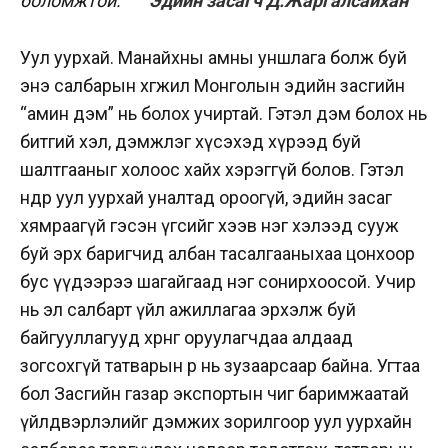
боломжтой.
Эдийн засагч Д.Жаргалсайхан
Уул уурхай. Манайхны амны уншлага болж буй
энэ салбарын хөгжил Монголын эдийн засгийн
“амин дэм” нь болох учиртай. Гэтэл дэм болох нь
битгий хэл, дэмжлэг хүсэхэд хүрээд буй
шалтгааныг холоос хайх хэрэггүй болов. Гэтэл
өнөөдөр уул уурхай уналтад ороогүй, эдийн засаг
хямраагүй гэсэн үгсийг хээв нэг хэлээд сууж
буй эрх баригчид албан тасалгааныхаа цонхоор
бус үүдээрээ шагайгаад нэг сонирхоосой. Учир
нь эл салбарт үйл ажиллагаа эрхэлж буй
байгууллагууд хөрөнгө оруулагчдаа алдаад
зогсохгүй татварын өр нь зузаарсаар байна. Угтаа
бол Засгийн газар экспортын чиг баримжаатай
үйлдвэрлэлийг дэмжих зорилгоор уул уурхайн