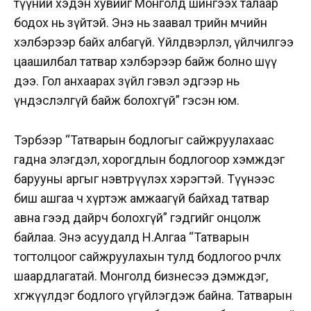
түүний хэдэн хувийг Монголд шингээх талаар
бодох нь зүйтэй. Энэ нь заавал төрийн өмчийн
хэлбэрээр байх албагүй. Үйлдвэрлэл, үйлчилгээ
цаашилбал татвар хэлбэрээр байж болно шүү
дээ. Гол анхаарах зүйл гэвэл эдгээр нь
үндэслэлгүй байж болохгүй” гэсэн юм.
Тэрбээр “Татварын бодлогыг сайжруулахаас
гадна элэгдэл, хорогдлын бодлогоор хэмждэг
барууны аргыг нэвтрүүлэх хэрэгтэй. Түүнээс
биш ашгаа ч хүртэж амжаагүй байхад татвар
авна гээд дайрч болохгүй” гэдгийг онцолж
байлаа. Энэ асуудалд Н.Алгаа “Татварын
тогтолцоог сайжруулахын тулд бодлогоо өөрчлөх
шаардлагатай. Монголд бизнесээ дэмждэг,
хөгжүүлдэг бодлого үгүйлэгдэж байна. Татварын