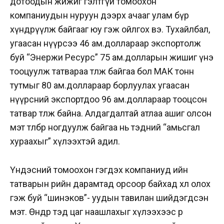
дотоодын жижиг гэлтгүй томоохон
компаниудын нуруун дээрх ачааг улам бүр
хүндрүүлж байгааг юу гэж ойлгох вэ. Тухайлбал,
угаасан нүүрсээ 46 ам.доллараар экспортолж
буй “Энержи Ресурс” 75 ам.долларын жишиг үнэ
тооцуулж татвараа төлж байгаа бол МАК тонн
тутмыг 80 ам.доллараар борлуулах угаасан
нүүрсний экспортдоо 96 ам.доллараар тооцсон
татвар төлж байна. Алдагдалтай атлаа ашиг олсон
мэт төлбөр ногдуулж байгаа нь тэдний “амьсгал
хураахыг” хүлээхтэй адил.
Үндэсний томоохон гэгдэх компаниуд ийн
татварын өрийн дарамтад орсоор байхад хөлөө олох
гэж буй “шинэков”- уудын тавилан шийдэгдсэн
мэт. Өнөөдөр тэд цаг наашлахыг хүлээхээс өөр