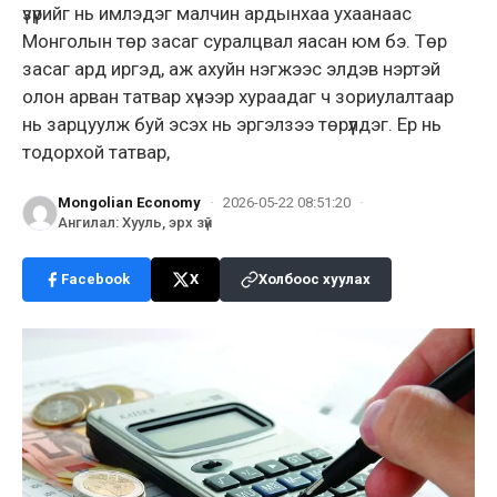
үзүүрийг нь имлэдэг малчин ардынхаа ухаанаас
Монголын төр засаг суралцвал яасан юм бэ. Төр
засаг ард иргэд, аж ахуйн нэгжээс элдэв нэртэй
олон арван татвар хүчээр хураадаг ч зориулалтаар
нь зарцуулж буй эсэх нь эргэлзээ төрүүлдэг. Ер нь
тодорхой татвар,
Mongolian Economy
·
2026-05-22 08:51:20
·
Ангилал
:
Хууль, эрх зүй
Facebook
X
Холбоос хуулах