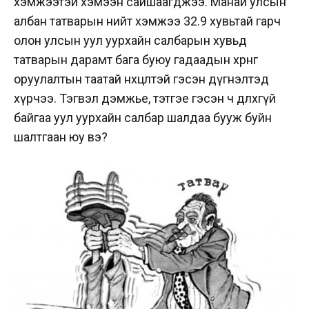
хэмжээтэй хэмээн сайшаагджээ. Манай улсын
албан татварын нийт хэмжээ 32.9 хувьтай гарч
олон улсын уул уурхайн салбарын хувьд
татварын дарамт бага буюу гадаадын хөрөнгө
оруулалтын таатай нөхцөлтэй гэсэн дүгнэлтэд
хүрчээ.
Тэгвэл дэмжье, тэтгэе гэсэн ч өөдлөхгүй
байгаа уул уурхайн салбар шалдаа бууж буйн
шалтгаан юу вэ?