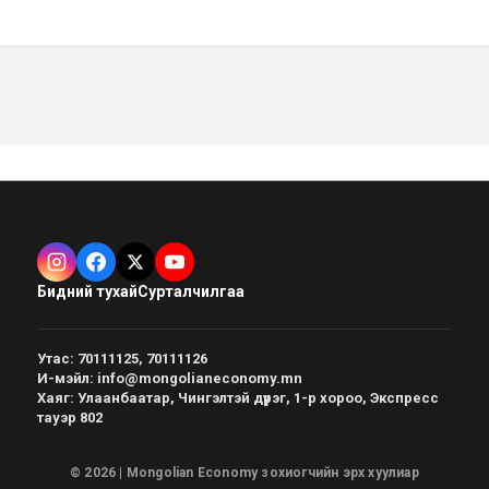
Бидний тухай
Сурталчилгаа
Утас
:
70111125, 70111126
И-мэйл
:
info@mongolianeconomy.mn
Хаяг
:
Улаанбаатар, Чингэлтэй дүүрэг, 1-р хороо, Экспресс
тауэр 802
© 2026 | Mongolian Economy зохиогчийн эрх хуулиар