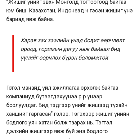
“Жишиг үнийг зөвхөн Монголд тогтоогоод байгаа
юм биш. Казахстан, Индонезд ч гэсэн жишиг үнэ
бариад явж байна.
Хэрэв зах зээлийн үнэд бодит өөрчлөлт
ороод, горимын дагуу явж байвал бид
үүнийг өөрчлөх бүрэн боломжтой
Гэтэл манайд үйл ажиллагаа эрхэлж байгаа
компаниуд бүтээгдэхүүнээ өөр өөр үнээр
борлуулдаг. Бид тэдгээр үнийг жишээд тухайн
ханшийг гаргасан” гэлээ. Тэгэхээр жишиг үнийн
бодлого уян хатан болж таарах нь. Тэгтэл
дэлхийн жишгээр явж буй энэ бодлого