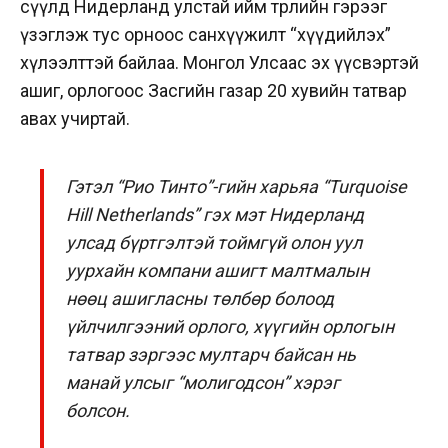
сүүлд Нидерланд улстай ийм төрлийн гэрээг
үзэглэж тус орноос санхүүжилт “хүүдийлэх”
хүлээлттэй байлаа. Монгол Улсаас эх үүсвэртэй
ашиг, орлогоос Засгийн газар 20 хувийн татвар
авах учиртай.
Гэтэл “Рио Тинто”-гийн харьяа “Turquoise
Hill Netherlands” гэх мэт Нидерланд
улсад бүртгэлтэй тоймгүй олон уул
уурхайн компани ашигт малтмалын
нөөц ашигласны төлбөр болоод
үйлчилгээний орлого, хүүгийн орлогын
татвар зэргээс мултарч байсан нь
манай улсыг “молигодсон” хэрэг
болсон.