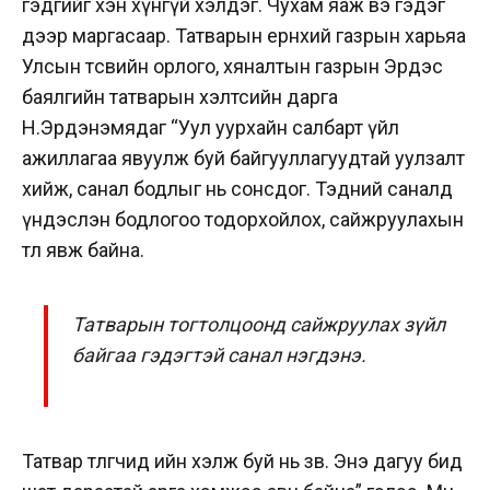
гэдгийг хэн хүнгүй хэлдэг. Чухам яаж вэ гэдэг
дээр маргасаар.
Татварын ерөнхий газрын харьяа
Улсын төсвийн орлого, хяналтын газрын Эрдэс
баялгийн татварын хэлтсийн дарга
Н.Эрдэнэмядаг “Уул уурхайн салбарт үйл
ажиллагаа явуулж буй байгууллагуудтай уулзалт
хийж, санал бодлыг нь сонсдог. Тэдний саналд
үндэслэн бодлогоо тодорхойлох, сайжруулахын
төлөө явж байна.
Татварын тогтолцоонд сайжруулах зүйл
байгаа гэдэгтэй санал нэгдэнэ.
Татвар төлөгчид ийн хэлж буй нь зөв. Энэ дагуу бид