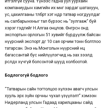
итгэлгүй сууна. Үүнээс гадна уул уурхайн
компаниудын хамгийн их мөнгө зардаг шатахуун,
ус, цахилгааны төлбөрт хэт өндөр татвар ногдуулдаг
нь салбарынхныг тал бүрээс нь “зулгааж” буй
хэрэг гэдгийг Н.Алгаа онцлов.
Өнгөрсөн онд
экспортын орлогын 51 хувийг бүрдүүлж байсан
нүүрсний экспорт өдгөө 10 сая орчим тонн болтлоо
татарсан. Энэ нь Монголын нүүрсний нөөц
багассантай бус нийлүүлэгчид нь зах зээлд
өрсөлдөх хүчгүй болсонтой шууд холбоотой.
Бодлогогүй бодлого
“Татварын сайн тогтолцоо хүлээн авагч улсын
хууль эрх зүйн орчны чухал үзүүлэлт” хэмээн
Нидерланд улсын Гадаад харилцааны сайд