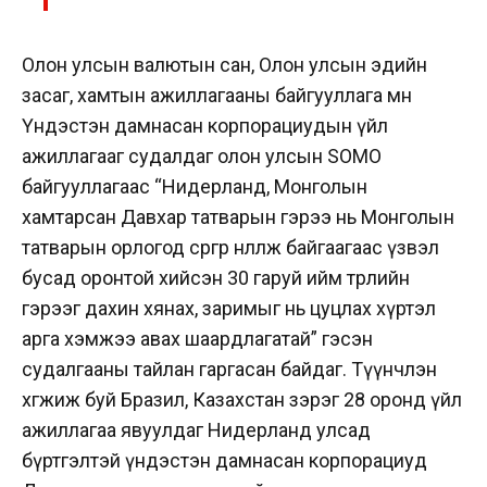
Олон улсын валютын сан, Олон улсын эдийн
засаг, хамтын ажиллагааны байгууллага мөн
Үндэстэн дамнасан корпорациудын үйл
ажиллагааг судалдаг олон улсын SOMO
байгууллагаас “Нидерланд, Монголын
хамтарсан Давхар татварын гэрээ нь Монголын
татварын орлогод сөргөөр нөлөөлж байгаагаас үзвэл
бусад оронтой хийсэн 30 гаруй ийм төрлийн
гэрээг дахин хянах, заримыг нь цуцлах хүртэл
арга хэмжээ авах шаардлагатай” гэсэн
судалгааны тайлан гаргасан байдаг. Түүнчлэн
хөгжиж буй Бразил, Казахстан зэрэг 28 оронд үйл
ажиллагаа явуулдаг Нидерланд улсад
бүртгэлтэй үндэстэн дамнасан корпорациуд