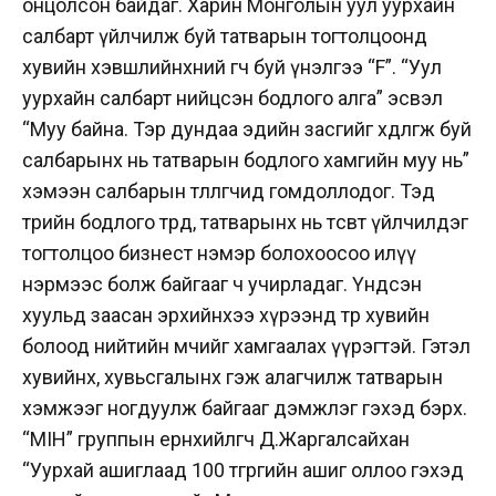
онцолсон байдаг. Харин Монголын уул уурхайн
салбарт үйлчилж буй татварын тогтолцоонд
хувийн хэвшлийнхний өгч буй үнэлгээ “F”.
“Уул
уурхайн салбарт нийцсэн бодлого алга” эсвэл
“Муу байна. Тэр дундаа эдийн засгийг хөдөлгөж буй
салбарынх нь татварын бодлого хамгийн муу нь”
хэмээн салбарын төлөөлөгчид гомдоллодог. Тэд
төрийн бодлого төрдөө, татварынх нь төсөвтөө үйлчилдэг
тогтолцоо бизнест нэмэр болохоосоо илүү
нэрмээс болж байгааг ч учирладаг. Үндсэн
хуульд заасан эрхийнхээ хүрээнд төр хувийн
болоод нийтийн өмчийг хамгаалах үүрэгтэй. Гэтэл
хувийнх, хувьсгалынх гэж алагчилж татварын
хэмжээг ногдуулж байгааг дэмжлэг гэхэд бэрх.
“MIH” группын ерөнхийлөгч Д.Жаргалсайхан
“Уурхай ашиглаад 100 төгрөгийн ашиг оллоо гэхэд