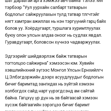
шат дараатай арга хэмжээ авч байна” гэлээ. Мөн
тэрбээр “Уул уурхайн салбарт татварын
бодлогыг сайжруулахын тулд татвар төлөгчтэйгөө
нягт хамтран ажиллах нь нэн тэргүүний гарц байх
болов уу. Хоёрдугаарт, туршлага хуримтлуулах
буюу олон улсын алдаа оноог нь судлах явдал.
Гуравдугаарт, боловсон хүчнээ чадваржуулах.
Эдгээрийг шийдвэрлэж байж татварын
тогтолцоо сайжирна” хэмээсэн юм. Хувийн
хэвшлийнхний зүгээс Монгол Улсын Ерөнхийлөгч
Ц.Элбэгдоржийн дээрх асуудлуудыг бодлогын
бичиг баримтад зангидах нь зүйтэй хэмээн
холбогдох сайд нарт үүрэгдсэнд ам сайтай
байна. Гагцхүү үр дүн нь зөв байгаасай хэмээн
хүсэж байгаагийн зэрэгцээ бичиг баримт