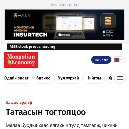
СУРТАЛЧИЛГАА
MSE stock prices loading
Захиалга
Эдийн засаг
Бизнес
Уул уурхай
Нийгэм
Хөрөнгө ору
Хууль, эрх зүй
Татаасын тогтолцоо
Малаа бусдынхаас ялгахын тулд тамгалж, чихний