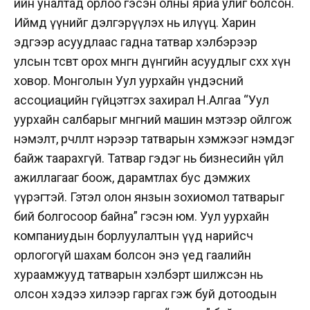
ийн уналтад орлоо гэсэн олны яриа улиг болсон.
Иймд үүнийг дэлгэрүүлэх нь илүүц. Харин
эдгээр асуудлаас гадна татвар хэлбэрээр
улсын төсөвт орох мөнгөн дүнгийн асуудлыг сөхөх хүн
ховор. Монголын Уул уурхайн үндэсний
ассоциацийн гүйцэтгэх захирал Н.Алгаа “Уул
уурхайн салбарыг мөнгөний машин мэтээр ойлгож
нэмэлт, өөрчлөлт нэрээр татварын хэмжээг нэмдэг
байж таарахгүй. Татвар гэдэг нь бизнесийн үйл
ажиллагааг боож, дарамтлах бус дэмжих
үүрэгтэй. Гэтэл олон янзын зохиомол татварыг
бий болгосоор байна” гэсэн юм. Уул уурхайн
компаниудын борлуулалтын үүд нарийсч
орлогогүй шахам болсон энэ үед гаалийн
хураамжууд татварын хэлбэрт шилжсэн нь
олсон хэдээ хилээр гаргах гэж буй дотоодын