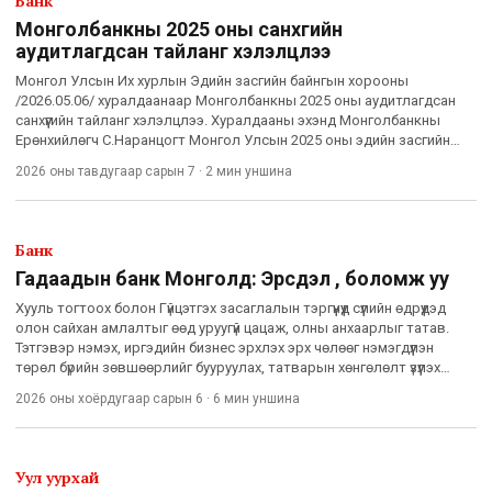
Банк
Монголбанкны 2025 оны санхүүгийн
аудитлагдсан тайланг хэлэлцлээ
Монгол Улсын Их хурлын Эдийн засгийн байнгын хорооны
/2026.05.06/ хуралдаанаар Монголбанкны 2025 оны аудитлагдсан
санхүүгийн тайланг хэлэлцлээ. Хуралдааны эхэнд Монголбанкны
Ерөнхийлөгч С.Наранцогт Монгол Улсын 2025 оны эдийн засгийн
нөхцөл байдал, Монголбанкны үйл ажиллагааны үр дүн, Төв банкнаас х
2026 оны тавдугаар сарын 7
·
2 мин
уншина
Банк
Гадаадын банк Монголд: Эрсдэл үү, боломж уу
Хууль тогтоох болон Гүйцэтгэх засаглалын тэргүүнүүд сүүлийн өдрүүдэд
олон сайхан амлалтыг өөд уруугүй цацаж, олны анхаарлыг татав.
Тэтгэвэр нэмэх, иргэдийн бизнес эрхлэх эрх чөлөөг нэмэгдүүлэн
төрөл бүрийн зөвшөөрлийг бууруулах, татварын хөнгөлөлт үзүүлэх
зэрэг эмзэг бөгөөд чухал сэдвээр хэвлэл мэдэ
2026 оны хоёрдугаар сарын 6
·
6 мин
уншина
Уул уурхай