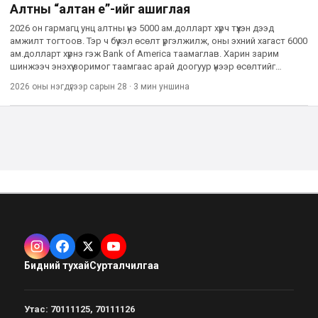
Алтны “алтан үе”-ийг ашиглая
2026 он гармагц унц алтны үнэ 5000 ам.долларт хүрч түүхэн дээд
амжилт тогтоов. Тэр ч бүү хэл өсөлт үргэлжилж, оны эхний хагаст 6000
ам.долларт хүрнэ гэж Bank of America таамаглав. Харин зарим
шинжээч энэхүү зоримог таамгаас арай доогуур үнээр өсөлтийг
төсөөлж байна. Дэлхийн зах зээл дэх алтны дундаж
2026 оны нэгдүгээр сарын 28
·
3 мин
уншина
Бидний тухай
Сурталчилгаа
Утас
:
70111125, 70111126