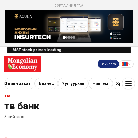
СУРТАЛЧИЛГАА
MSE stock prices loading
Захиалга
Эдийн засаг
Бизнес
Уул уурхай
Нийгэм
Хөрөнгө ору
TAG
төв банк
3
нийтлэл