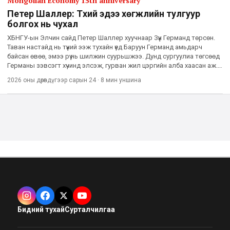
Mongolian Economy 15th anniversary
Петер Шаллер: Түүхий эдээ хөгжлийн тулгуур
болгох нь чухал
ХБНГУ-ын Элчин сайд Петер Шаллер хуучнаар Зүүн Германд төрсөн.
Таван настайд нь түүний ээж тухайн үед Баруун Германд амьдарч
байсан өвөө, эмээ рүү нь шилжин суурьшжээ. Дунд сургуулиа төгсөөд
Германы зэвсэгт хүчинд элсэж, гурван жил цэргийн алба хаасан аж.
Үүний дараа нь тэрбээр Нордрайн-Вэстфален му
2026 оны дөрөвдүгээр сарын 24
·
8 мин
уншина
Бидний тухай
Сурталчилгаа