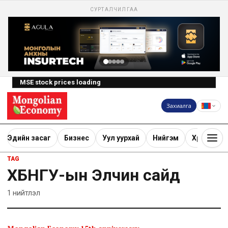
СУРТАЛЧИЛГАА
MSE stock prices loading
Захиалга
Эдийн засаг
Бизнес
Уул уурхай
Нийгэм
Хөрөнгө ору
TAG
ХБНГУ-ын Элчин сайд
1
нийтлэл