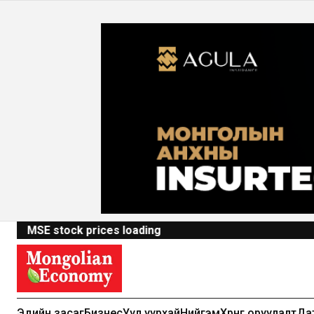
MSE stock prices loading
Эдийн засаг
Бизнес
Уул уурхай
Нийгэм
Хөрөнгө оруулалт
Да