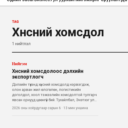
TAG
Хүнсний хомсдол
1
нийтлэл
Нийгэм
Хүнсний хомсдолоос дэлхийн
экспортлогч
Дэлхийн түүхэнд хүнсний хомсдолд нэрвэгдэж,
олон арван жил өлсгөлөн, логистикийн
доголдол, хоол тэжээлийн хомсдолтой тулгарч
явсан орнууд цөөнгүй бий. Тухайлбал, Энэтхэг улс
гэхэд өлсгөлөнд нэрвэгдэж хэдэн сая хүнээ
2026 оны хоёрдугаар сарын 6
·
13 мин
уншина
алдсан бол, Бангладеш байгалийн гамшиг бүрийн
дараа хүнснийхээ тал хувийг гадаадаас