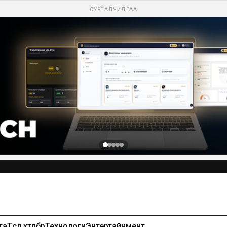
СУРТАЛЧИЛГАА
Сурталчилгаа байршуулах-99971391
та
Төсөл хөтөлбөр
Технологи
Энтертайнмент