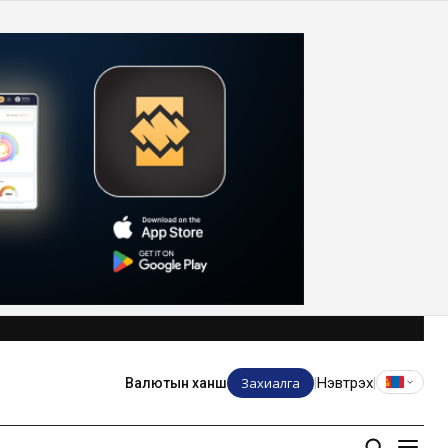
Захиалга
Нэвтрэх
Валютын ханш
|
|