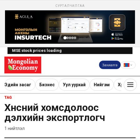
СУРТАЛЧИЛГАА
MSE stock prices loading
Захиалга
Эдийн засаг
Бизнес
Уул уурхай
Нийгэм
Хөрөнгө ору
TAG
Хүнсний хомсдолоос
дэлхийн экспортлогч
1
нийтлэл