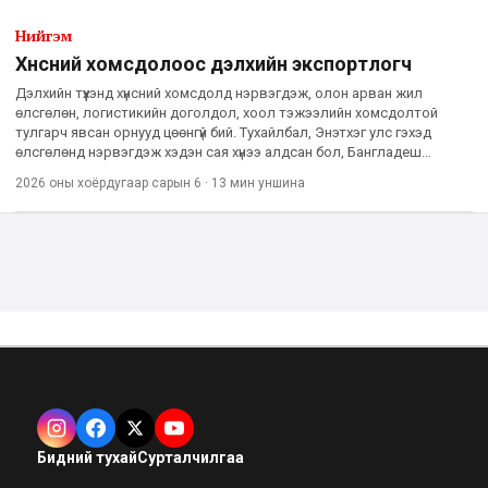
Нийгэм
Хүнсний хомсдолоос дэлхийн экспортлогч
Дэлхийн түүхэнд хүнсний хомсдолд нэрвэгдэж, олон арван жил
өлсгөлөн, логистикийн доголдол, хоол тэжээлийн хомсдолтой
тулгарч явсан орнууд цөөнгүй бий. Тухайлбал, Энэтхэг улс гэхэд
өлсгөлөнд нэрвэгдэж хэдэн сая хүнээ алдсан бол, Бангладеш
байгалийн гамшиг бүрийн дараа хүнснийхээ тал хувийг гадаадаас
2026 оны хоёрдугаар сарын 6
·
13 мин
уншина
Бидний тухай
Сурталчилгаа