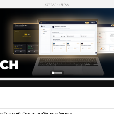
СУРТАЛЧИЛГАА
та
Төсөл хөтөлбөр
Технологи
Энтертайнмент