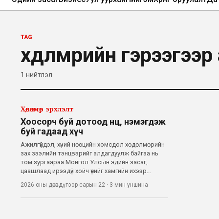
TAG
хөдөлмөрийн гэрээгээ
1
нийтлэл
Хөдөлмөр эрхлэлт
Хоосорч буй дотоод нөөц, нэмэгдэж
буй гадаад хүч
Ажилгүйдэл, хүний нөөцийн хомсдол хөдөлмөрийн
зах зээлийн тэнцвэрийг алдагдуулж байгаа нь
том зургаараа Монгол Улсын эдийн засаг,
цаашлаад ирээдүй хойч үеийг хамгийн ихээр
түгшээж буй асуудлын нэг боллоо. Нэг талаас
2026 оны дөрөвдүгээр сарын 22
·
3 мин
уншина
ажил хайж буй залуусын тоо буурахгүй байгаа бол
нөгөө талд ажлын байрны тодорхой хэс