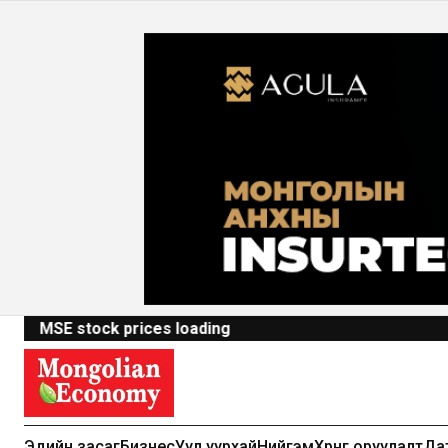
MSE stock prices loading
Эдийн засаг
Бизнес
Уул уурхай
Нийгэм
Хөрөнгө оруулалт
Да