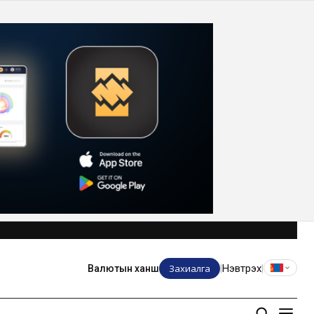
Захиалга
Нэвтрэх
Валютын ханш
|
|