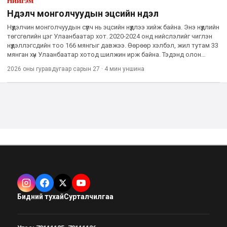
Нийгэм
Нүүдэлч монголчуудын эцсийн нүүдэл
Нүүдэлчин монголчуудын сүүлч нь эцсийн нүүдлээ хийж байна. Энэ нүүдлийн
төгсгөлийн цэг Улаанбаатар хот. 2020-2024 онд нийслэлийг чиглэн
нүүдэллэгсдийн тоо 166 мянгыг давжээ. Өөрөөр хэлбэл, жил тутам 33
мянган хүн Улаанбаатар хотод шилжин ирж байна. Тэдэнд олон
шалтгаан бий. Гэхдээ цөөнгүй хувь нь цө
2026 оны гуравдугаар сарын 27
·
4 мин
уншина
Бидний тухай
Сурталчилгаа