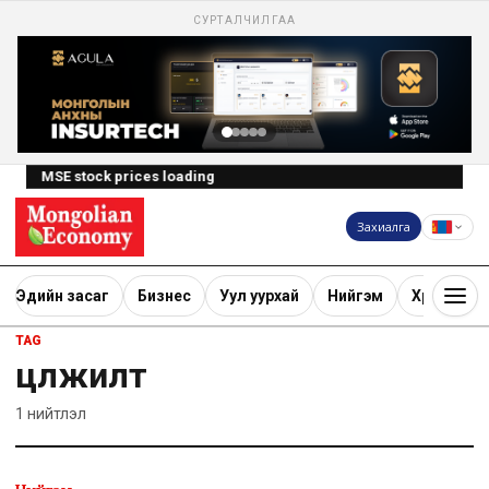
СУРТАЛЧИЛГАА
MSE stock prices loading
Захиалга
Эдийн засаг
Бизнес
Уул уурхай
Нийгэм
Хөрөнгө ору
TAG
цөлжилт
1
нийтлэл