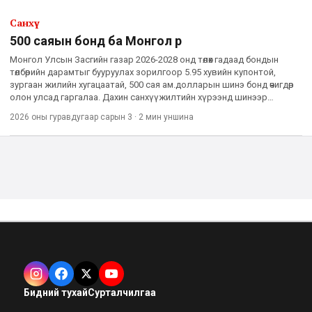
Санхүү
500 саяын бонд ба Монгол өр
Монгол Улсын Засгийн газар 2026-2028 онд төлөх гадаад бондын
төлбөрийн дарамтыг бууруулах зорилгоор 5.95 хувийн купонтой,
зургаан жилийн хугацаатай, 500 сая ам.долларын шинэ бонд өчигдөр
олон улсад гаргалаа. Дахин санхүүжилтийн хүрээнд шинээр
босгосон “Сенчири-5” бондод зах зээлээс 1.6 тэрбум ам.дол
2026 оны гуравдугаар сарын 3
·
2 мин
уншина
Бидний тухай
Сурталчилгаа