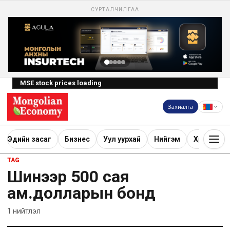
СУРТАЛЧИЛГАА
MSE stock prices loading
Захиалга
Эдийн засаг
Бизнес
Уул уурхай
Нийгэм
Хөрөнгө ору
TAG
Шинээр 500 сая
ам.долларын бонд
1
нийтлэл