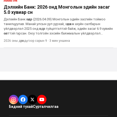
Нийгэм
Дэлхийн Банк: 2026 онд Монголын эдийн засаг
5.0 хувиар өснө
Дэлхийн Банк өнөөдөр (2026.04.09) Монголын эдийн засгийн тоймоо
танилцуулав. Манай улсын уул уурхай, хөдөө аж ахуйн салбарын
үйлдвэрлэл 2025 онд өндөр гүйцэтгэлтэй байж, эдийн засаг 6.9 хувийн
өсөлттэй гарсан. Оюу толгойн зэсийн баяжмалын үйлдвэрлэл
эрчимтэй өссөн нь өнгөрсөн онд нүүрсний олборлолт
2026 оны дөрөвдүгээр сарын 9
·
3 мин
уншина
Бидний тухай
Сурталчилгаа