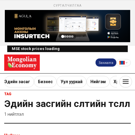
СУРТАЛЧИЛГАА
MSE stock prices loading
Захиалга
Эдийн засаг
Бизнес
Уул уурхай
Нийгэм
Хөрөнгө ору
TAG
Эдийн засгийн өсөлтийн төсөөлөл
1
нийтлэл