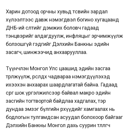
Харин дотоод орчны хувьд төсвийн зардал
хүлээлтээс давж нэмэгдвэл богино хугацаанд
ДНБ-ий өсөлтийг дэмжих боловч гадаад
тэнцвэрийг алдагдуулж, инфляцыг эрчимжүүлж
болзошгүй гэдгийг Дэлхийн Банкны эдийн
засагч, шинжээчид анхаарууллаа.
Түүнчлэн Монгол Улс цаашид эдийн засгаа
төрөлжүүлж, өрсөлдөх чадвараа нэмэгдүүлэхэд
ихээхэн анхаарах шаардлагатай байна. Гадаад
сөрөг шок үргэлжилсээр байвал макро эдийн
засгийн тогтвортой байдлаа хадгалах, тэр
дундаа эмзэг бүлгийн өрхүүдийг хамгаалах нь
бодлогын тулгамдсан асуудал болохоор байгааг
Дэлхийн Банкны Монгол дахь суурин төлөөлөгч