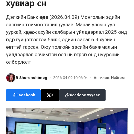
хувиар өснө
Дэлхийн Банк өнөөдөр (2026.04.09) Монголын эдийн
засгийн тоймоо танилцуулав. Манай улсын уул
уурхай, хөдөө аж ахуйн салбарын үйлдвэрлэл 2025 онд
өндөр гүйцэтгэлтэй байж, эдийн засаг 6.9 хувийн
өсөлттэй гарсан. Оюу толгойн зэсийн баяжмалын
үйлдвэрлэл эрчимтэй өссөн нь өнгөрсөн онд нүүрсний
олборлолт
B Shurenchimeg
·
2026-04-09 10:06:04
·
Ангилал
:
Нийгэм
Facebook
X
Холбоос хуулах