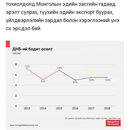
тохиолдолд Монголын эдийн засгийн гадаад
эрэлт сулрах, түүхийн эдийн экспорт буурах,
үйлдвэрлэлийн зардал болон хэрэглээний үнэ
өсөх эрсдэл бий.