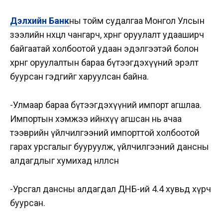
Дэлхийн Банк
ны тойм судалгаа Монгол Улсын
зээлийн нөхцөл чангарч, хөрөнгө оруулалт удааширч
байгаатай холбоотой удаан эдэлгээтэй болон
хөрөнгө оруулалтын бараа бүтээгдэхүүний эрэлт
буурсан гэдгийг харуулсан байна.
-Улмаар бараа бүтээгдэхүүний импорт агшлаа.
Импортын хэмжээ ийнхүү агшсан нь ачаа
тээврийн үйлчилгээний импорттой холбоотой
гарах урсгалыг бууруулж, үйлчилгээний дансны
алдагдлыг хумихад нөлөөлсөн
-Урсгал дансны алдагдал ДНБ-ий 4.4 хувьд хүрч
буурсан.