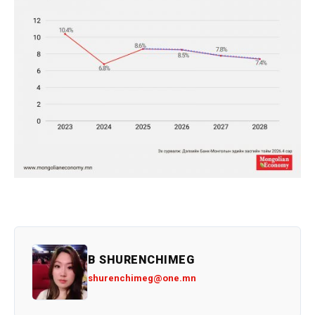
B SHURENCHIMEG
shurenchimeg@one.mn