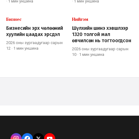
·
1 мин
уншина
·
1 мин
уншина
Бизнес
Нийгэм
Бизнесийн эрх чөлөөний
Шүлхийн шинэ хэвшлээр
хуулийн цаадах эрсдэл
1320 толгой мал
өвчилсөн нь тогтоогдсон
2026 оны зургаадугаар сарын
12
·
1 мин
уншина
2026 оны зургаадугаар сарын
10
·
1 мин
уншина