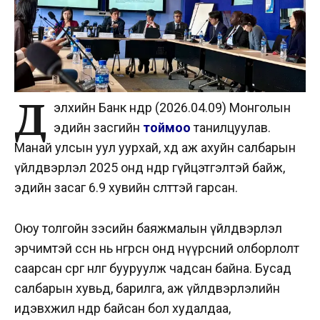
Д
элхийн Банк өнөөдөр (2026.04.09) Монголын
эдийн засгийн
тоймоо
танилцуулав.
Манай улсын уул уурхай, хөдөө аж ахуйн салбарын
үйлдвэрлэл 2025 онд өндөр гүйцэтгэлтэй байж,
эдийн засаг 6.9 хувийн өсөлттэй гарсан.
Оюу толгойн зэсийн баяжмалын үйлдвэрлэл
эрчимтэй өссөн нь өнгөрсөн онд нүүрсний олборлолт
саарсан сөрөг нөлөөг бууруулж чадсан байна. Бусад
салбарын хувьд, барилга, аж үйлдвэрлэлийн
идэвхжил өндөр байсан бол худалдаа,