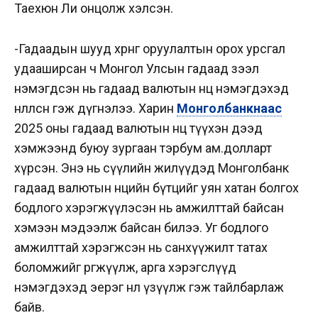
Таехюн Ли онцолж хэлсэн.
-Гадаадын шууд хөрөнгө оруулалтын орох урсгал
удааширсан ч Монгол Улсын гадаад зээл
нэмэгдсэн нь гадаад валютын нөөц нэмэгдэхэд
нөлөөлсөн гэж дүгнэлээ. Харин
Монголбанкнаас
2025 оны гадаад валютын нөөц түүхэн дээд
хэмжээнд буюу зургаан тэрбум ам.долларт
хүрсэн. Энэ нь
сүүлийн жилүүдэд Монголбанк
гадаад валютын нөөцийн бүтцийг уян хатан болгох
бодлого хэрэгжүүлэсэн нь амжилттай байсан
хэмээн мэдээлж байсан билээ. Уг бодлого
амжилттай хэрэгжсэн нь санхүүжилт татах
боломжийг өргөжүүлж, арга хэрэгслүүд
нэмэгдэхэд эерэг нөлөө үзүүлж гэж тайлбарлаж
байв.