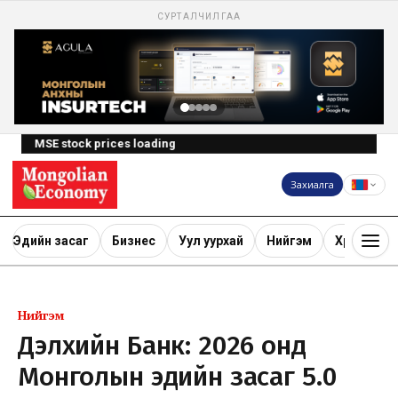
СУРТАЛЧИЛГАА
MSE stock prices loading
Захиалга
Эдийн засаг
Бизнес
Уул уурхай
Нийгэм
Хөрөнгө ору
Нийгэм
Дэлхийн Банк: 2026 онд
Монголын эдийн засаг 5.0