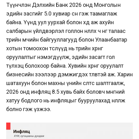
Түүнчлэн Дэлхийн Банк 2026 онд Монголын
эдийн засгийг 5.0 хувиар өснө гэж таамаглаж
байна. Үүнд уул уурхай болон хөдөө аж ахуйн
салбарын үйлдвэрлэл голлон нөлөөлөх ч нөгөө талаас
төрийн өмчийн байгууллагууд болон Улаанбаатар
хотын томоохон төслүүд нь төрийн хөрөнгө
оруулалтыг нэмэгдүүлж, эдийн засагт гол
түлхэц болохоор байна. Хувийн хөрөнгө оруулалт
бизнесийн зээлээр дэмжигдэх төлөвтэй аж. Харин
шатахуун болон махны үнийн өсөлтөөс шалтгаалж,
2026 онд инфляц 8.5 хувь байх боловч мөнгөний
хатуу бодлого нь инфляцыг бууруулахад нөлөөлж
болно гэж үзжээ.