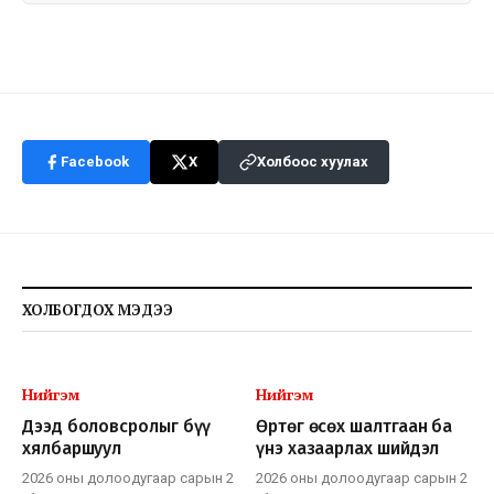
Facebook
X
Холбоос хуулах
ХОЛБОГДОХ МЭДЭЭ
Нийгэм
Нийгэм
Дээд боловсролыг бүү
Өртөг өсөх шалтгаан ба
хялбаршуул
үнэ хазаарлах шийдэл
2026 оны долоодугаар сарын 2
2026 оны долоодугаар сарын 2