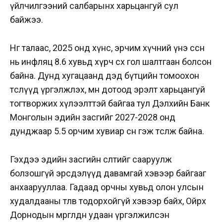
үйлчилгээний салбарынх харьцангуй сул
байжээ.
Нөгөө талаас, 2025 онд хүнс, эрчим хүчний үнэ өссөн
нь инфляц 8.6 хувьд хүрч өсөх гол шалтгаан болсон
байна. Дунд хугацаанд дэд бүтцийн томоохон
төслүүд үргэлжлэх, мөн дотоод эрэлт харьцангуй
тогтворжих хүлээлттэй байгаа тул Дэлхийн Банк
Монголын эдийн засгийг 2027-2028 онд
дунджаар 5.5 орчим хувиар өснө гэж төсөөлж байна.
Гэхдээ эдийн засгийн өсөлтийг сааруулж
болзошгүй эрсдэлүүд давамгай хэвээр байгааг
анхаарууллаа. Гадаад орчны хувьд олон улсын
худалдааны төлөв тодорхойгүй хэвээр байх, Ойрх
Дорнодын мөргөлдөөн удаан үргэлжилсэн