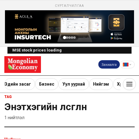
СУРТАЛЧИЛГАА
MSE stock prices loading
Захиалга
Эдийн засаг
Бизнес
Уул уурхай
Нийгэм
Хөрөнгө ору
TAG
Энэтхэгийн өлсгөлөн
1
нийтлэл