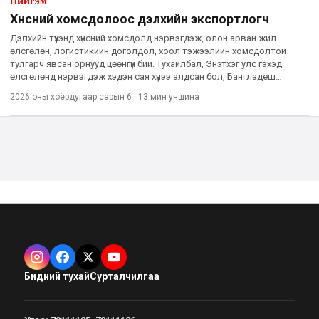
Нийгэм
Хүнсний хомсдолоос дэлхийн экспортлогч
Дэлхийн түүхэнд хүнсний хомсдолд нэрвэгдэж, олон арван жил
өлсгөлөн, логистикийн доголдол, хоол тэжээлийн хомсдолтой
тулгарч явсан орнууд цөөнгүй бий. Тухайлбал, Энэтхэг улс гэхэд
өлсгөлөнд нэрвэгдэж хэдэн сая хүнээ алдсан бол, Бангладеш
байгалийн гамшиг бүрийн дараа хүнснийхээ тал хувийг гадаадаас
2026 оны хоёрдугаар сарын 6
·
13 мин
уншина
Бидний тухай
Сурталчилгаа