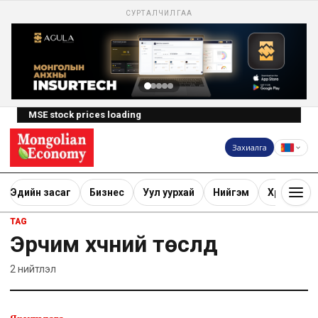
СУРТАЛЧИЛГАА
MSE stock prices loading
Захиалга
Эдийн засаг
Бизнес
Уул уурхай
Нийгэм
Хөрөнгө ору
TAG
Эрчим хүчний төслүүд
2
нийтлэл