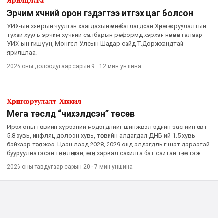
Ярилцлага
Эрчим хүчний орон гэдэгтээ итгэх цаг болсон
УИХ-ын хаврын чуулган хаагдахын өмнө батлагдсан Хөрөнгө оруулалтын
тухай хууль эрчим хүчний салбарын реформд хэрхэн нөлөөлөх талаар
УИХ-ын гишүүн, Монгол Улсын Шадар сайд Т.Доржхандтай
ярилцлаа.
2026 оны долоодугаар сарын 9
·
12 мин
уншина
Хөрөнгө оруулалт-Хөгжил
Мега төслүүд “чихэлдсэн” төсөв
Ирэх оны төсвийн хүрээний мэдэгдлийг шинжвэл эдийн засгийн өсөлт
5.8 хувь, инфляц долоон хувь, төсвийн алдагдал ДНБ-ий 1.5 хувь
байхаар төсөөлжээ. Цаашлаад 2028, 2029 онд алдагдлыг шат дараатай
бууруулна гэсэн төлөвлөгөөтэй, өнгөц харвал сахилга бат сайтай төсөв гэж
хэлж болохоор. Гэхдээ 2027 оны тө
2026 оны тавдугаар сарын 20
·
7 мин
уншина